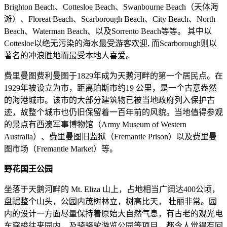
Brighton Beach、Cottesloe Beach、Swanbourne Beach（天体海
滩）、Floreat Beach、Scarborough Beach、City Beach、North
Beach、Waterman Beach、以及Sorrento Beach等等。 其中以
Cottesloe以绝无污染的海水最受游客欢迎, 而Scarborough则以
著名的冲浪胜地而最受本地人喜爱。
费里曼图费利曼图于1829年成为天鹅河畔的第一个居民点。在
1929年被设立为市，距离珀斯市约19 公里，是一个古意盎然
的海港城市。该市的大部分建筑物已被当地政府列入保护古
迹，故整个城市也仍旧保留着一百年前的风貌。当地值得参观
的景点有西澳军事博物馆（Army Museum of Western
Australia）、费里曼图旧监狱（Fremantle Prison）以及费里曼
图市场（Fremantle Market）等。
野花国王公园
坐落于天鹅河畔的 Mt. Eliza 山上，占地相当广阔达400公顷，
盘踞整个山头，公园内茂树林立，树高比天， 壮丽非常。园
内的设计一方面尽量保持着原始大自然气息，有古老的观光电
车穿梭往来园内，及骑骆驼游览公园等项目，都令人觉得有回