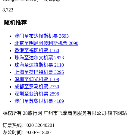
8,723
随机推荐
澳门至布达佩斯机票
3693
北京至明尼阿波利斯机票
2090
香港至福冈机票
1160
珠海至达尔文机票
2823
珠海至达拉斯机票
2110
上海至荷巴特机票
3295
深圳至仰光机票
1108
成都至罗马机票
2750
深圳至斐济机票
2596
澳门至苏黎世机票
4189
版权所有 28旅行网
广州市飞瀛商务服务有限公司-旗下网站
订票热线：020-32640201
办公时间：9:00～18:00