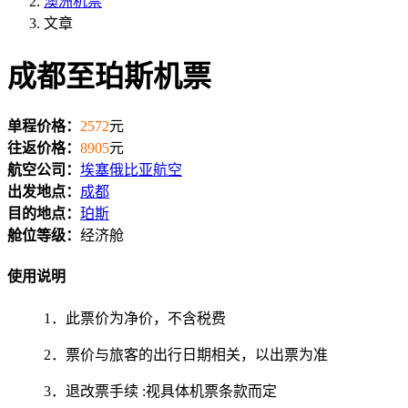
澳洲机票
文章
成都至珀斯机票
单程价格：
2572
元
往返价格：
8905
元
航空公司：
埃塞俄比亚航空
出发地点：
成都
目的地点：
珀斯
舱位等级：
经济舱
使用说明
1．此票价为净价，不含税费
2．票价与旅客的出行日期相关，以出票为准
3．退改票手续 :视具体机票条款而定