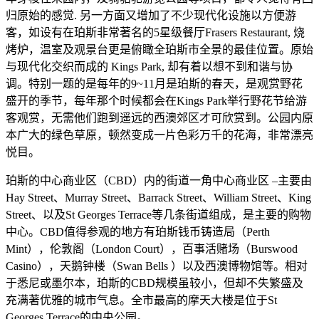
归原始的感觉. 另一方面又增加了不少现代化设施以方便游
客，如设有在珀斯非常著名的5星级餐厅Frasers Restaurant, 烧
烤炉，温室及观景台更是俯瞰全珀斯市全景的最佳位置。原始
与现代化交织而成的 Kings Park, 却有着以想不到和谐与协
调。特别一题的是每年的9~11月是珀斯的春天，是观赏野花
盛开的季节，每年那个时候都会在Kings Park举行野花节给游
客观赏，无需他们跑到遥远的西澳郊区才可欣赏到。公园内原
本广大的绿色草原，顿然变成一片色彩万千的花海，非常漂亮
悦目。
珀斯的中心商业区（CBD）内的街道一角中心商业区 –主要由
Hay Street、Murray Street、Barrack Street、William Street、King
Street、以及St Georges Terrace等几条街道组成，是主要的购物
中心。CBD值得参观的地方有珀斯钱币铸造局（Perth
Mint），伦敦阁（London Court），百事活赌场（Burswood
Casino），天鹅钟楼（Swan Bells ）以及西澳博物馆等。相对
于悉尼或墨尔本，珀斯的CBD规模虽较小，但却不失繁盛及
充满著优雅的城市气息。全市最高的摩天大楼是位于St
Georges Terrace的中央公园。