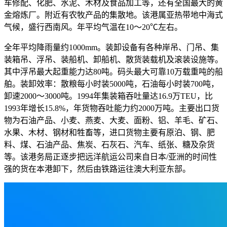
车修配、化肥、水泥、木材及食品加工等，还有全国最大的黄
金熔炼厂。附近有农牧产品的集散地。该港属亚热带地中海式
气候，盛行西南风。年平均气温在10～20℃左右。
全年平均降雨量约1000mm。装卸设备有各种岸吊、门吊、集
装箱吊、浮吊、装船机、卸船机、散货装载机及滚装设施等。
其中浮吊最大起重能力达80吨。码头最大可靠10万载重吨的船
舶。装卸效率：散粮每小时装5000吨，石油每小时装700吨，
卸速2000～3000吨。1994年集装箱吞吐量达16.9万TEU，比
1993年增长15.8%，年货物吞吐能力约2000万吨。主要出口货
物为石油产品、小麦、燕麦、大麦、面粉、铝、羊毛、矿石、
水果、木材、钢材和牲畜等，进口货物主要有原泊、钢、肥
料、煤、石油产品、焦炭、石灰石、汽车、纸张、糖及杂货
等。该港务局正逐步把远洋航运公司来自日本/亚洲的时间性
强的货在本港卸下，然后由铁路运往澳大利亚东部。