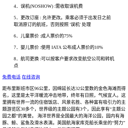
4．误机(NOSHOW) :需收取误机费
5．更改订座 : 允许更改。乘客必须于出发日之前
取消原订的航班，否则按照 '误机' 处理
6．儿童票价 :成人票价的75%
7．婴儿票价 :使用 IATA 公布成人票价的10%
8．航司更换 :可以按客户要求改变航空公司和转机
点
免费电话
在线咨询
距布里斯班市区96公里，因绵延长达32公里数的金色海滩而得
名，这里是太平洋暖流冲击地带，终年有日照，气候宜人。这
里拥有世界一流的住宿饭店、风景名胜、各种富有吸引力的主
题游览区30多个，世界级的主题公园有3个，因此享有“主题公
园之都”的美誉。 海洋世界是全国最大的海洋公园，园内有海
豚、鲸、鲨鱼及滑水表演。英国航海家库克船长乘坐的“努力”