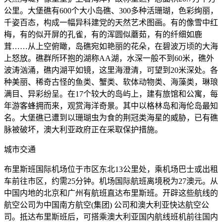
公里。大堡礁有600个大小岛礁、300多种活珊瑚，色彩绚丽，
千姿百态，构成一幅异科建党的天然艺术图画。有的像雪中红
梅，有的似开屏的孔雀，有的浑圆似蘑茹，有的纤细如鹿
茸……从上空俯瞰，岛礁宛如艳丽的花朵，在碧波万顷的大海
上怒放。礁群所环抱的湖称AA湖，水深一般不到60米，礁外
波涛汹涌，礁内湖平如镜，这里海澄清，可望到20米深处。各
种美丽、稀奇古怪的鱼类、蟹类、软体动物类、海藻类，琳琅
满目、异彩纷呈。在17个较大的岛屿上，建有旅馆和公寓，每
年游客蜂拥而来，观赏海洋奇景。其中以格林岛和海伦岛最知
名。大堡礁已遭到以珊瑚虫为食的荆冠类海星的威胁，已有礁
脉被破坏，澳大利亚政府正在采取保护措施。
城市交通
布里斯班国际机场位于市区东北13公里处，乘机场巴士或出租
车前往市区，约需25分钟。机场国际航班离境税为27澳元。从
中国内地的北京和广州有航班直达布里斯班。开辟这些航线的
航空公司为中国南方航空(集团) 公司和澳大利亚快达航空公
司。抵达布里斯班后，可搭乘澳大利亚国内航线班机前往国内