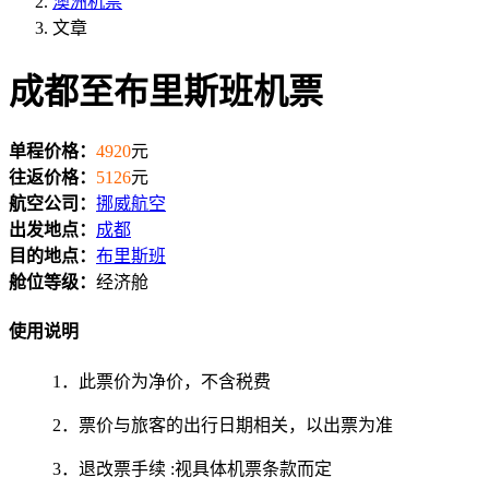
澳洲机票
文章
成都至布里斯班机票
单程价格：
4920
元
往返价格：
5126
元
航空公司：
挪威航空
出发地点：
成都
目的地点：
布里斯班
舱位等级：
经济舱
使用说明
1．此票价为净价，不含税费
2．票价与旅客的出行日期相关，以出票为准
3．退改票手续 :视具体机票条款而定