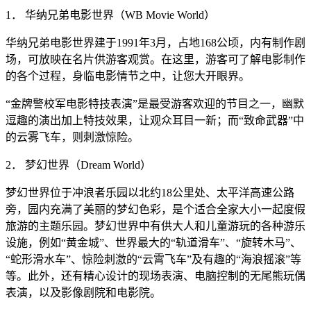
1． 华纳兄弟电影世界（WB Movie World）
华纳兄弟电影世界建于1991年3月，占地168公顷，内有制作剧
场，可放映在名片供游客观赏。在这里，游客可了解电影制作
的各个过程，身临电影情节之中，让您大开眼界。
“金牌警校军电影特技表演”是最受游客欢迎的节目之一，幽默
逗趣的演出加上特技效果，让观众耳目一新；而“致命武器”中
的云雾飞车，则刺激惊险。
2． 梦幻世界（Dream World）
梦幻世界位于冲浪者乐园以北约18公里处、太平洋高速公路
旁，园内充满了美丽的梦幻色彩，是个适合全家大小一起度假
旅游的主题乐园。梦幻世界中有供大人和儿童游玩的各种游乐
设施，例如“黄金城”、世界最大的“轨道滑车”、“旋转木马”、
“蛇形滑水车”、惊险刺激的“云霄飞车”及有趣的“海浪摇滚”等
等。此外，还有精心设计的现场表演、电脑控制的无尾熊玩偶
表演，以及影像剧院和电影院。