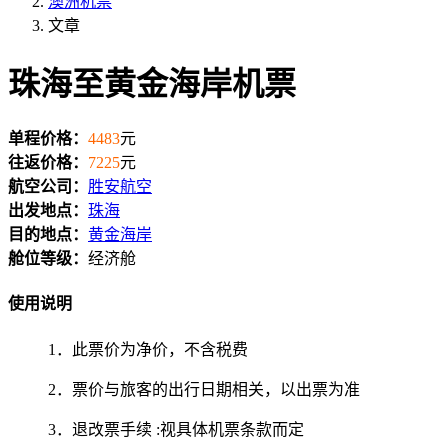
澳洲机票
文章
珠海至黄金海岸机票
单程价格：
4483
元
往返价格：
7225
元
航空公司：
胜安航空
出发地点：
珠海
目的地点：
黄金海岸
舱位等级：
经济舱
使用说明
1．此票价为净价，不含税费
2．票价与旅客的出行日期相关，以出票为准
3．退改票手续 :视具体机票条款而定