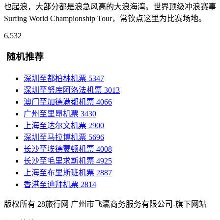
也起浪，大部分都是浪急风高的大浪海湾。世界顶级冲浪赛事
Surfing World Championship Tour，常钦点这里为比赛场地。
6,532
随机推荐
深圳至都柏林机票
5347
深圳至努库阿洛法机票
3013
澳门至加德满都机票
4066
广州至里昂机票
3430
上海至达尔文机票
2900
深圳至马拉博机票
5696
长沙至埃德蒙顿机票
4008
长沙至毛里求斯机票
4925
上海至布里斯班机票
2887
香港至迪拜机票
2814
版权所有 28旅行网
广州市飞瀛商务服务有限公司-旗下网站