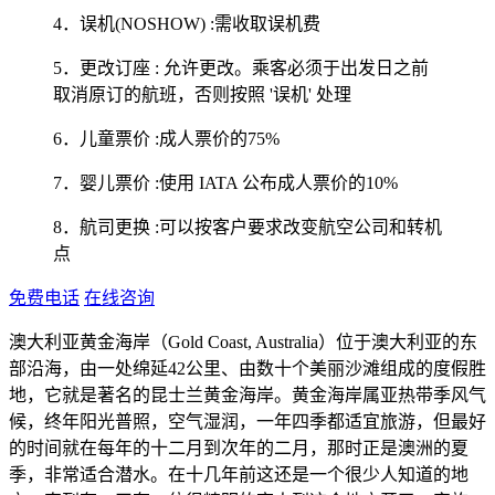
4．误机(NOSHOW) :需收取误机费
5．更改订座 : 允许更改。乘客必须于出发日之前
取消原订的航班，否则按照 '误机' 处理
6．儿童票价 :成人票价的75%
7．婴儿票价 :使用 IATA 公布成人票价的10%
8．航司更换 :可以按客户要求改变航空公司和转机
点
免费电话
在线咨询
澳大利亚黄金海岸（Gold Coast, Australia）位于澳大利亚的东
部沿海，由一处绵延42公里、由数十个美丽沙滩组成的度假胜
地，它就是著名的昆士兰黄金海岸。黄金海岸属亚热带季风气
候，终年阳光普照，空气湿润，一年四季都适宜旅游，但最好
的时间就在每年的十二月到次年的二月，那时正是澳洲的夏
季，非常适合潜水。在十几年前这还是一个很少人知道的地