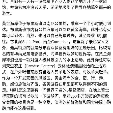
方。直到有一天有一位很精明的商人到这个地方开了一家旅
馆，并命名为冲浪者天堂，渐渐地吸引了世界各地慕名而来的
游客。
黄金海岸位于布里斯班以南78公里处，乘车一个半小时便可到
达。布里斯班市内有公共汽车可以到达黄金海岸，此外也有火
车可以到达，当然，也可以自己驾车过去，甚至是乘飞机前
往。它北起South Port，南至Currumbin，这里除了景色宜人之
外，最具特点的就是分布着众多富有趣味的主题乐园，比较有
名的有华纳兄弟电影世界、海洋世界及梦幻世界等。在黄金海
岸冲浪也是一项对游人极具吸引力的水上活动，此外你还可以
到天堂农庄（Paradise Country）去体验澳洲最原始的生活方
式，在户外喝着茶欣赏当地人剪羊毛的表演，与牧羊犬赶羊。
作为一个开发完善的风景区，黄金海岸的食、宿、行、游、
购、娱设施较为齐备，各类游客在那里都可以得到不同的满
足。特别是这里建有一间世界闻名的6星级酒店，在晚上若觉
得无聊的话可以参加一下游船河，坐着260多万澳币的游艇欣
赏美丽的夜景也是一种享受，澳洲的新鲜海鲜和国宝袋鼠与鸸
鹋也能在这品尝到。