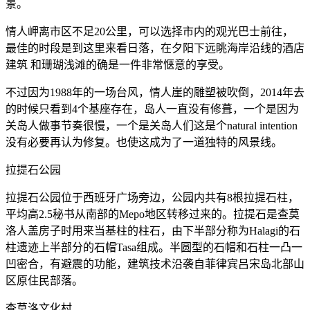
景。
情人岬离市区不足20公里，可以选择市内的观光巴士前往，
最佳的时段是到这里来看日落，在夕阳下远眺海岸沿线的酒店
建筑 和珊瑚浅滩的确是一件非常惬意的享受。
不过因为1988年的一场台风，情人崖的雕塑被吹倒，2014年去
的时候只看到4个基座存在，岛人一直没有修葺，一个是因为
关岛人做事节奏很慢，一个是关岛人们这是个natural intention
没有必要再认为修复。也使这成为了一道独特的风景线。
拉提石公园
拉提石公园位于西班牙广场旁边，公园内共有8根拉提石柱，
平均高2.5秘书从南部的Mepo地区转移过来的。拉提石是查莫
洛人盖房子时用来当基柱的柱石，由下半部分称为Halagi的石
柱遗迹上半部分的石帽Tasa组成。半圆型的石帽和石柱一凸一
凹密合，有避震的功能，建筑技术沿袭自菲律宾吕宋岛北部山
区原住民部落。
查莫洛文化村