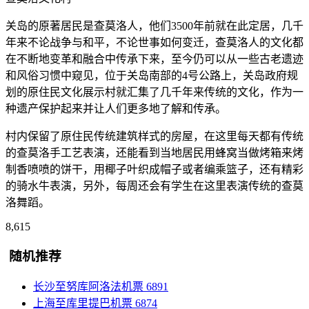
关岛的原著居民是查莫洛人，他们3500年前就在此定居，几千
年来不论战争与和平，不论世事如何变迁，查莫洛人的文化都
在不断地变革和融合中传承下来，至今仍可以从一些古老遗迹
和风俗习惯中窥见，位于关岛南部的4号公路上，关岛政府规
划的原住民文化展示村就汇集了几千年来传统的文化，作为一
种遗产保护起来并让人们更多地了解和传承。
村内保留了原住民传统建筑样式的房屋，在这里每天都有传统
的查莫洛手工艺表演，还能看到当地居民用蜂窝当做烤箱来烤
制香喷喷的饼干，用椰子叶织成帽子或者编乘篮子，还有精彩
的骑水牛表演，另外，每周还会有学生在这里表演传统的查莫
洛舞蹈。
8,615
随机推荐
长沙至努库阿洛法机票
6891
上海至库里提巴机票
6874