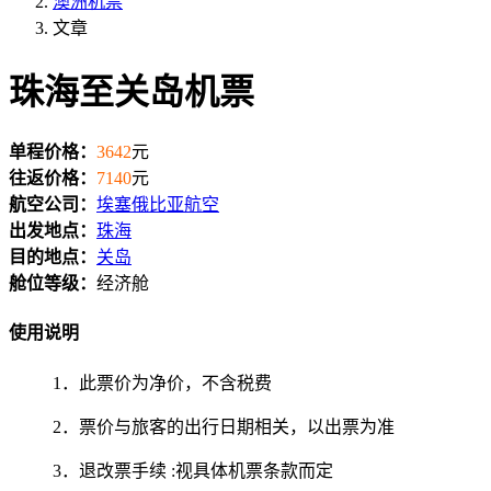
澳洲机票
文章
珠海至关岛机票
单程价格：
3642
元
往返价格：
7140
元
航空公司：
埃塞俄比亚航空
出发地点：
珠海
目的地点：
关岛
舱位等级：
经济舱
使用说明
1．此票价为净价，不含税费
2．票价与旅客的出行日期相关，以出票为准
3．退改票手续 :视具体机票条款而定