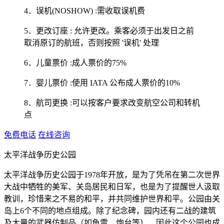
4．误机(NOSHOW) :需收取误机费
5．更改订座 : 允许更改。乘客必须于出发日之前
取消原订的航班，否则按照 '误机' 处理
6．儿童票价 :成人票价的75%
7．婴儿票价 :使用 IATA 公布成人票价的10%
8．航司更换 :可以按客户要求改变航空公司和转机
点
免费电话
在线咨询
太平洋战争历史公园
太平洋战争历史公园于1978年开放，是为了凭吊在第二次世界
大战中牺牲的美军、关岛居民和日军，也是为了提醒世人汲取
教训，珍惜来之不易的和平，并共同维护世界和平。公园由关
岛上6个不同的地点组成。除了纪念碑，园内还有二战的建筑
及大量的武器仿制品（如鱼雷、炮台等），因此这个公园也成