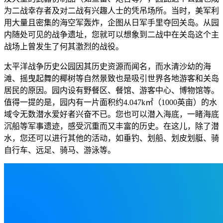
为二战幸存者及对二战有兴趣人士的凭吊场所。当时，美军利
用大量且密集的海空军轰炸，企图从日军手里夺回关岛。从园
内随处可见的战争遗址，您就可以想象到二战中在关岛这个主
战场上曾发生了何其激烈的战役。
太平洋战争历史公园因其历史资源而闻名，而水清沙幼的海
滩、摇曳起舞的椰树等自然景致也是吸引世界各地游客和关岛
居民的原因。园内设有野餐区、餐馆、游客中心、博物馆等。
值得一提的是，园内有一片面积约4.047k㎡（1000英亩）的水
域令无数潜水爱好者兴奋不已。您也可以潜入海底，一睹海底
沉船等军事遗迹，感受沉重而又丰富的历史。在这儿，除了潜
水，您还可以进行其他的活动，如垂钓、划船、划皮划艇、骑
自行车、远足、骑马、游泳等。