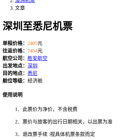
澳洲机票
文章
深圳至悉尼机票
单程价格：
2405
元
往返价格：
7454
元
航空公司：
胜安航空
出发地点：
深圳
目的地点：
悉尼
舱位等级：
经济舱
使用说明
1．此票价为净价，不含税费
2．票价与旅客的出行日期相关，以出票为准
3．退改票手续 :视具体机票条款而定