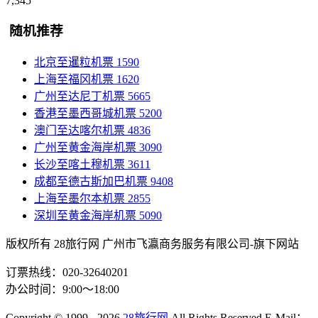
7,345
随机推荐
北京至暹粒机票
1590
上海至福冈机票
1620
广州至达尼丁机票
5665
香港至墨西哥城机票
5200
澳门至达喀尔机票
4836
广州至黄金海岸机票
3090
长沙至喀土穆机票
3611
成都至德古斯加巴机票
9408
上海至墨尔本机票
2855
深圳至黄金海岸机票
5090
版权所有 28旅行网
广州市飞瀛商务服务有限公司-旗下网站
订票热线：020-32640201
办公时间：9:00～18:00
Copyright
© 1999 - 2026
28旅行网
All Rights Reserved
E-Mail：