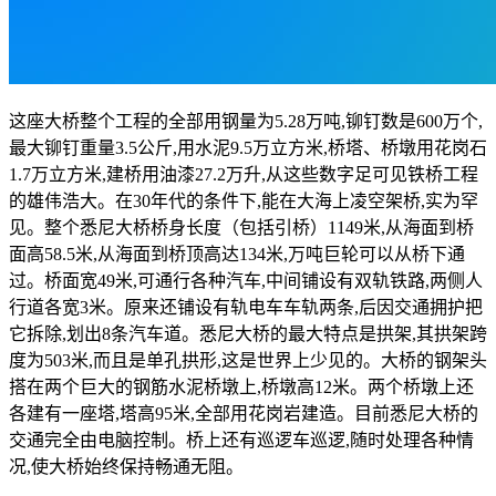
这座大桥整个工程的全部用钢量为5.28万吨,铆钉数是600万个,
最大铆钉重量3.5公斤,用水泥9.5万立方米,桥塔、桥墩用花岗石
1.7万立方米,建桥用油漆27.2万升,从这些数字足可见铁桥工程
的雄伟浩大。在30年代的条件下,能在大海上凌空架桥,实为罕
见。整个悉尼大桥桥身长度（包括引桥）1149米,从海面到桥
面高58.5米,从海面到桥顶高达134米,万吨巨轮可以从桥下通
过。桥面宽49米,可通行各种汽车,中间铺设有双轨铁路,两侧人
行道各宽3米。原来还铺设有轨电车车轨两条,后因交通拥护把
它拆除,划出8条汽车道。悉尼大桥的最大特点是拱架,其拱架跨
度为503米,而且是单孔拱形,这是世界上少见的。大桥的钢架头
搭在两个巨大的钢筋水泥桥墩上,桥墩高12米。两个桥墩上还
各建有一座塔,塔高95米,全部用花岗岩建造。目前悉尼大桥的
交通完全由电脑控制。桥上还有巡逻车巡逻,随时处理各种情
况,使大桥始终保持畅通无阻。