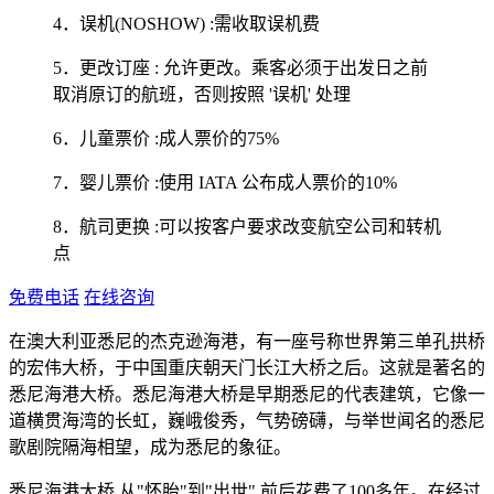
4．误机(NOSHOW) :需收取误机费
5．更改订座 : 允许更改。乘客必须于出发日之前
取消原订的航班，否则按照 '误机' 处理
6．儿童票价 :成人票价的75%
7．婴儿票价 :使用 IATA 公布成人票价的10%
8．航司更换 :可以按客户要求改变航空公司和转机
点
免费电话
在线咨询
在澳大利亚悉尼的杰克逊海港，有一座号称世界第三单孔拱桥
的宏伟大桥，于中国重庆朝天门长江大桥之后。这就是著名的
悉尼海港大桥。悉尼海港大桥是早期悉尼的代表建筑，它像一
道横贯海湾的长虹，巍峨俊秀，气势磅礴，与举世闻名的悉尼
歌剧院隔海相望，成为悉尼的象征。
悉尼海港大桥,从"怀胎"到"出世",前后花费了100多年。在经过