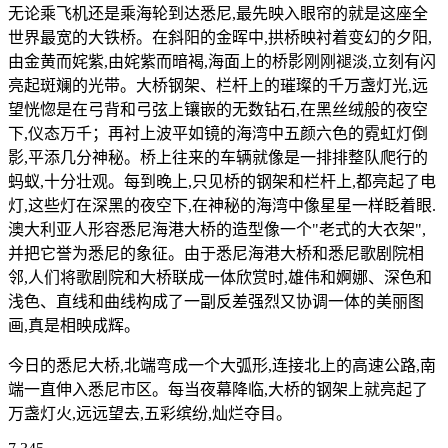
无论乘飞机还是乘海轮到达悉尼,最先映入眼帘的就是这座全
世界最宽的大铁桥。在斜阳的金晖中,拱桥映衬着变幻的夕阳,
由金黄而姹紫,由姹紫而暗褐,海面上的桥影刚刚褪淡,立刻有闪
亮起斑斓的光带。大桥钢架、栏杆上的璀璨的千万盏灯光,远
望恍惚是在弓背和弓弦上镶嵌的无数钻石,在黑丝绒般的夜空
下,仪态万千；再衬上波平如镜的海湾中五颜六色的霓虹灯倒
影,平添几分神秘。桥上往来的车辆就像是一排排整队爬行的
蚂蚁,十分壮观。每到晚上,只见桥的钢架和栏杆上,都亮起了电
灯,这些灯在深黑的夜空下,在神秘的海湾中像星星一样眨着眼.
澳大利亚人形容悉尼海港大桥的造型像一个"老式的大衣架",
并把它誉为悉尼的象征。由于悉尼海港大桥和悉尼歌剧院相
邻,人们将歌剧院和大桥联成一体欣赏时,雄伟和婀娜、深色和
浅色、直线和曲线构成了一副反差强烈又协调一体的美丽图
画,真是相映成辉。
今日的悉尼大桥,北端弯成一个大弧形,连接北上的高速公路,南
端一直伸入悉尼市区。每当夜幕降临,大桥的钢架上就亮起了
万盏灯火,远远望去,五彩缤纷,灿烂夺目。