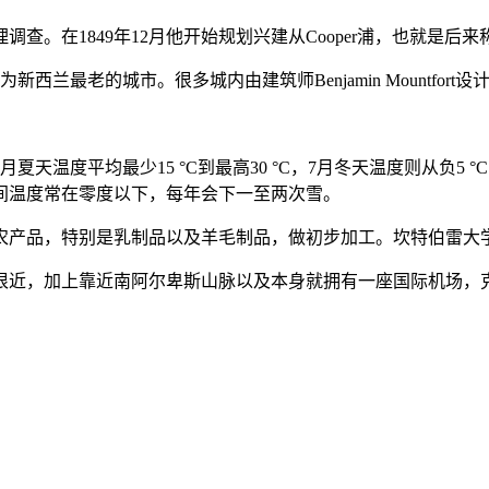
查。在1849年12月他开始规划兴建从Cooper浦，也就是后
新西兰最老的城市。很多城内由建筑师Benjamin Mountfor
温度平均最少15 °C到最高30 °C，7月冬天温度则从负5 °
间温度常在零度以下，每年会下一至两次雪。
农产品，特别是乳制品以及羊毛制品，做初步加工。坎特伯雷大
很近，加上靠近南阿尔卑斯山脉以及本身就拥有一座国际机场，