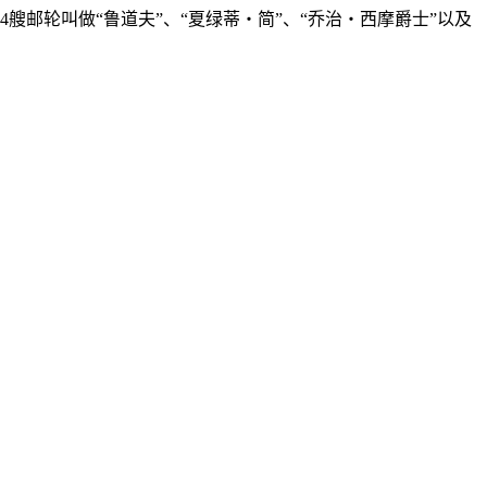
4艘邮轮叫做“鲁道夫”、“夏绿蒂‧简”、“乔治‧西摩爵士”以及