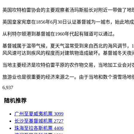
英国坎特柏雷协会的主要观察者汤玛斯船长对附近一带做了地理调
英国皇家宪章在1856年6月30日认证基督城为一城市，始此地成为
从利特尔顿港到基督城在1960年代起有隧道可以通过。
基督城属于温带气候，夏天气温常受到来自西北的海风调节，1月夏天
风风速可达到疾风的程度而对建筑物造成破坏。基督城冬天夜
当地主要经济是坎特伯雷平原的农作物交易，当地加工业会对
旅游业也是很重要的经济来源之一。由于当地和数个滑雪场地
6,937
随机推荐
广州至夏威夷机票
3099
长沙至基督城机票
2727
珠海至拉各斯机票
4406