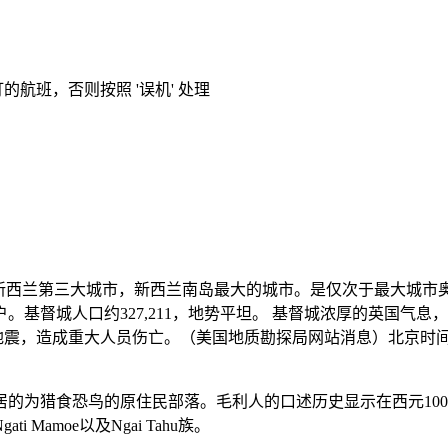
的航班，否则按照 '误机' 处理
兰第三大城市，新西兰南岛最大的城市。是仅次于最大城市奥克兰（Au
督城人口约327,211，地势平坦。 基督城浓厚的英国气息，艺术
烈地震，造成重大人员伤亡。（美国地质勘探局网站消息）北京时间1
为猎食恐鸟的原住民部落。毛利人的口述历史显示在西元1000年
Mamoe以及Ngai Tahu族。