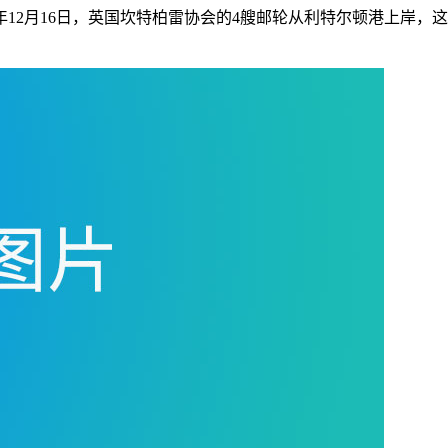
0年12月16日，英国坎特柏雷协会的4艘邮轮从利特尔顿港上岸，这