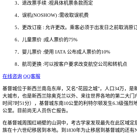
3．退改票手续 :视具体机票条款而定
4．误机(NOSHOW) :需收取误机费
5．更改订座 : 允许更改。乘客必须于出发日之前取消原订
6．儿童票价 :成人票价的75%
7．婴儿票价 :使用 IATA 公布成人票价的10%
8．航司更换 :可以按客户要求改变航空公司和转机点
在线咨询
QQ客服
基督城位于新西兰南岛东岸，又名“花园之城”，人口34万，是新西
大城市，也是新西兰除奥克兰以外、来往世界各地的第二大门户。基
时间7时51分），基督城东南10公里的利特尔顿发生6.3级强
公里。目前尚无人员伤亡报告。
在基督城周围红峭壁的山洞中，考古学家发现最先在此区域定居的
族在十六世纪移居到本地。到1830年为止移居到基督城的还有Ngati 