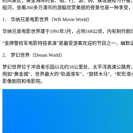
的风景区，黄金海岸的食、宿、行、游、购、娱设施较为齐备
船河，坐着260多万澳币的游艇欣赏美丽的夜景也是一种享受
1． 华纳兄弟电影世界（WB Movie World）
华纳兄弟电影世界建于1991年3月，占地168公顷，内有
“金牌警校军电影特技表演”是最受游客欢迎的节目之一，幽默
2． 梦幻世界（Dream World）
梦幻世界位于冲浪者乐园以北约18公里处、太平洋高速公路
例如“黄金城”、世界最大的“轨道滑车”、“旋转木马”、“蛇
影像剧院和电影院。