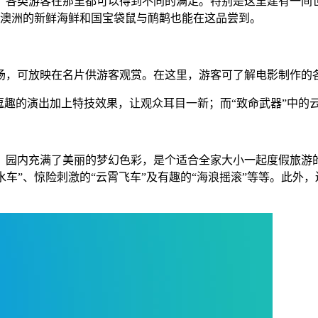
，各类游客在那里都可以得到不同的满足。特别是这里建有一间
，澳洲的新鲜海鲜和国宝袋鼠与鸸鹋也能在这品尝到。
制作剧场，可放映在名片供游客观赏。在这里，游客可了解电影制作
逗趣的演出加上特技效果，让观众耳目一新；而“致命武器”中的
旁，园内充满了美丽的梦幻色彩，是个适合全家大小一起度假旅游
形滑水车”、惊险刺激的“云霄飞车”及有趣的“海浪摇滚”等等。此