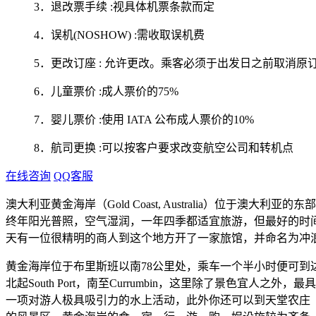
3．退改票手续 :视具体机票条款而定
4．误机(NOSHOW) :需收取误机费
5．更改订座 : 允许更改。乘客必须于出发日之前取消原订
6．儿童票价 :成人票价的75%
7．婴儿票价 :使用 IATA 公布成人票价的10%
8．航司更换 :可以按客户要求改变航空公司和转机点
在线咨询
QQ客服
澳大利亚黄金海岸（Gold Coast, Australia）位
终年阳光普照，空气湿润，一年四季都适宜旅游，但最好的时
天有一位很精明的商人到这个地方开了一家旅馆，并命名为冲
黄金海岸位于布里斯班以南78公里处，乘车一个半小时便可
北起South Port，南至Currumbin，这里除了景色
一项对游人极具吸引力的水上活动，此外你还可以到天堂农庄（Pa