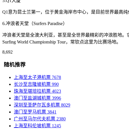
5.Q1大厦
Q1意为昆士兰第一，位于黄金海岸市中心，是目前世界最高纯住宅
6.冲浪者天堂（Surfers Paradise）
冲浪者天堂是全澳大利亚，甚至是全世界最精彩的冲浪胜地。
Surfing World Championship Tour，常钦点这里为比赛场地。
8,692
随机推荐
上海至太子港机票
7678
长沙至吉隆坡机票
990
珠海至堪培拉机票
4023
澳门至盐湖城机票
3996
深圳至圣萨尔瓦多机票
8029
澳门至罗马机票
3841
广州至马尔代夫机票
2380
上海至科伦坡机票
1245