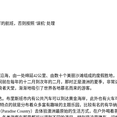
的航班，否则按照 '误机' 处理
于澳大利亚的东部沿海，由一处绵延42公里、由数十个美丽沙滩组成的
间就在每年的十二月到次年的二月，那时正是澳洲的夏季，非常
浪者天堂，渐渐地吸引了世界各地慕名而来的游客。
到达。布里斯班市内有公共汽车可以到达黄金海岸，此外也有火车
宜人之外，最具特点的就是分布着众多富有趣味的主题乐园，比较有名
radise Country）去体验澳洲最原始的生活方式，在户