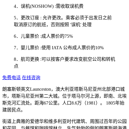
4．误机(NOSHOW) :需收取误机费
5．更改订座 : 允许更改。乘客必须于出发日之前
取消原订的航班，否则按照 '误机' 处理
6．儿童票价 :成人票价的75%
7．婴儿票价 :使用 IATA 公布成人票价的10%
8．航司更换 :可以按客户要求改变航空公司和转机
点
免费电话
在线咨询
朗塞斯顿英文Launceston，澳大利亚塔斯马尼亚州北部港口城
市，塔斯马尼亚州第二大城。位于塔马尔河上源，即南、北埃
斯克河汇流处。距海67公里。人口8.6万（1981）。 1805年始
建居民点。
街道上典雅的爱德华和维多利亚时代建筑、周围过百年的公园
和花园，与餐馆和咖啡馆林立、生气勃勃的例如朗塞斯顿海港