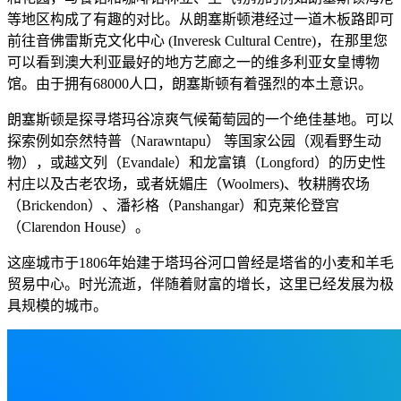
等地区构成了有趣的对比。从朗塞斯顿港经过一道木板路即可
前往音佛雷斯克文化中心 (Inveresk Cultural Centre)，在那里您
可以看到澳大利亚最好的地方艺廊之一的维多利亚女皇博物
馆。由于拥有68000人口，朗塞斯顿有着强烈的本土意识。
朗塞斯顿是探寻塔玛谷凉爽气候葡萄园的一个绝佳基地。可以
探索例如奈然特普（Narawntapu） 等国家公园（观看野生动
物），或越文列（Evandale）和龙富镇（Longford）的历史性
村庄以及古老农场，或者妩媚庄（Woolmers)、牧耕腾农场
（Brickendon）、潘衫格（Panshangar）和克莱伦登宫
（Clarendon House）。
这座城市于1806年始建于塔玛谷河口曾经是塔省的小麦和羊毛
贸易中心。时光流逝，伴随着财富的增长，这里已经发展为极
具规模的城市。