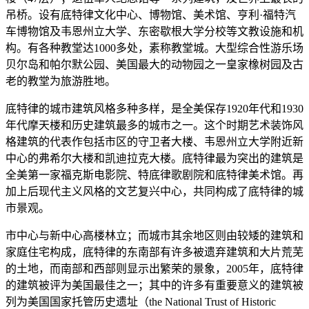
吊桥。设有底特律文化中心、博物馆、美术馆、亨利·福特汽
车博物馆及韦恩州立大学、东密歇根大学分校等文教设施和机
构。有各种教堂达1000多处，素称教堂城。大型综合性游乐场
贝尔岛和帕尔默公园、美国最大的动物园之一皇家橡树园及古
老的教堂为旅游胜地。
底特律的城市建筑风格多种多样，是全美保存1920年代和1930
年代摩天楼和历史建筑最多的城市之一。这个时期艺术装饰风
格建筑的代表作包括市区的守卫者大楼、韦恩州立大学附近新
中心的弗希尔大楼和凯迪拉克大楼。底特律最为突出的建筑是
全美第一家福克斯电影院、特底律歌剧院和底特律美术馆。再
加上后现代主义风格的文艺复兴中心，共同构成了底特律的城
市景观。
市中心与新中心高楼林立；而城市其余地区则由较矮的建筑和
家庭住宅构成，底特律的东南部有许多被遗弃建筑和大片荒芜
的土地，而南部和西部则显示出繁荣的景象，2005年，底特律
的建筑被评为美国最佳之一；其中的许多有重要意义的建筑被
列为美国国家托管历史遗址（the National Trust of Historic