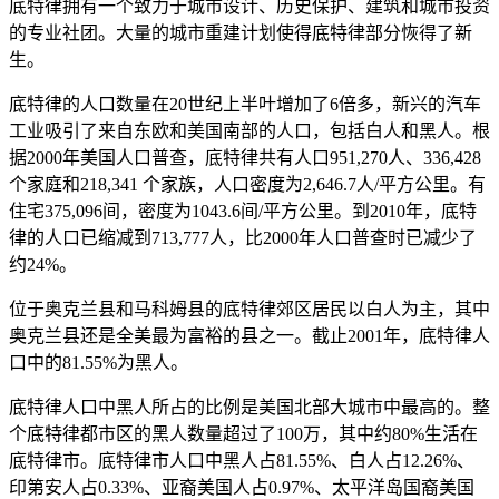
底特律拥有一个致力于城市设计、历史保护、建筑和城市投资
的专业社团。大量的城市重建计划使得底特律部分恢得了新
生。
底特律的人口数量在20世纪上半叶增加了6倍多，新兴的汽车
工业吸引了来自东欧和美国南部的人口，包括白人和黑人。根
据2000年美国人口普查，底特律共有人口951,270人、336,428
个家庭和218,341 个家族，人口密度为2,646.7人/平方公里。有
住宅375,096间，密度为1043.6间/平方公里。到2010年，底特
律的人口已缩减到713,777人，比2000年人口普查时已减少了
约24%。
位于奥克兰县和马科姆县的底特律郊区居民以白人为主，其中
奥克兰县还是全美最为富裕的县之一。截止2001年，底特律人
口中的81.55%为黑人。
底特律人口中黑人所占的比例是美国北部大城市中最高的。整
个底特律都市区的黑人数量超过了100万，其中约80%生活在
底特律市。底特律市人口中黑人占81.55%、白人占12.26%、
印第安人占0.33%、亚裔美国人占0.97%、太平洋岛国裔美国