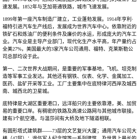
速发展。1852年与芝加哥通铁路，城市飞速发展。
1899年第一座汽车制造厂建立，工业蓬勃发展。1914年亨利·
福特引进汽车生产线后，发展成为世界汽车中心。依靠附近的
铁矿石和炼油厂的便利条件及廉价的水运，形成庞大的汽车工
业。汽车业是主导产业部门，现代化生产水平高，年产量约占
全美27%，美国最大的3家汽车公司通用、福特、克莱斯勒公
司总部均设于此。
第一、二次世界大战期间，是重要的军事基地，飞机、坦克制
造等军事工业发达。其他还有钢铁、仪表、化学、金属加工、
医药、盐矿开采等工业。工厂主要集中在底特律河西岸及城西
南、城西北的卫星城。
底特律是大湖区重要港口，远洋船只的主要依靠港，美、加贸
易的重要口岸。有稠密的铁路及高速公路网与其他城市联接。
建有3个航空港。与温莎间有大桥及地下隧道相联。
有圆形塔式建筑群——73层的文艺复兴大厦；通用汽车公司大
楼（47层）；退伍军人纪念馆等一系列建筑，及世界上最长的