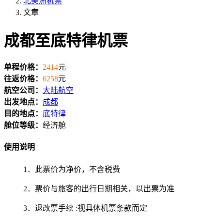
北美洲机票
文章
成都至底特律机票
单程价格：
2414
元
往返价格：
6258
元
航空公司：
大陆航空
出发地点：
成都
目的地点：
底特律
舱位等级：
经济舱
使用说明
1．此票价为净价，不含税费
2．票价与旅客的出行日期相关，以出票为准
3．退改票手续 :视具体机票条款而定