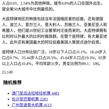
人占0.03、2.54%为其他种族。城市4.8%的人口在国外出生，
是全美50大城市中比例最低的。
大底特律地区的种族包括当年法国殖民者的后裔，还有德国
人、波兰人、爱尔兰人、意大利人、苏格兰人、亚美尼亚人和
希腊人，他们是20世纪工业繁荣时迁徙而来的。大底特律拥有
比利时以外最大的比利时裔族群。在整个底特律，有大量亚述
人，此外还有美国最大的阿拉伯裔美国人聚居点迪尔伯恩。
底特律人口分布比较广泛，18岁以下人口占31.1%、18-24岁人
口占9.7%、25-44岁人口占29.5%、45-64岁人口占19.3%，65岁
以上人口占10.4%，平均年龄31岁。男女比例为89.1：100。
21,149
随机推荐
澳门至瓜达拉哈拉机票
4481
长沙至巴黎机票
2283
广州至波哥大机票
4113