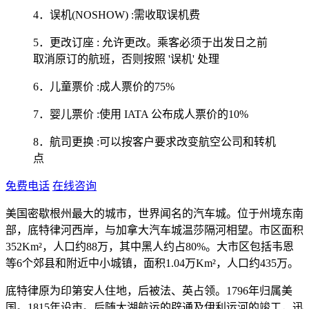
4．误机(NOSHOW) :需收取误机费
5．更改订座 : 允许更改。乘客必须于出发日之前
取消原订的航班，否则按照 '误机' 处理
6．儿童票价 :成人票价的75%
7．婴儿票价 :使用 IATA 公布成人票价的10%
8．航司更换 :可以按客户要求改变航空公司和转机
点
免费电话
在线咨询
美国密歇根州最大的城市，世界闻名的汽车城。位于州境东南
部，底特律河西岸，与加拿大汽车城温莎隔河相望。市区面积
352Km²，人口约88万，其中黑人约占80%。大市区包括韦恩
等6个郊县和附近中小城镇，面积1.04万Km²，人口约435万。
底特律原为印第安人住地，后被法、英占领。1796年归属美
国。1815年设市。后随大湖航运的辟通及伊利运河的竣工，迅