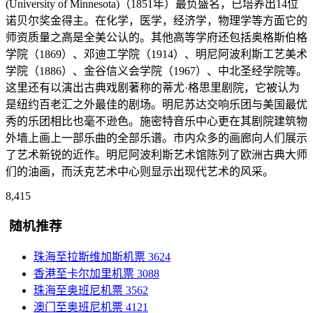
(University of Minnesota)（1851年）最负盛名，已培养出14位
诺贝尔奖金得主。在化学，医学，经济学，物理学等方面它的
师资质量之高是全美公认的。其他高等学府还包括奥格斯伯格
学院（1869）、邓迪工学院（1914）、明尼阿波利斯工艺美术
学院（1886）、金谷信义会学院（1967）、中北圣经学院等。
这里还有以演出古典戏剧著称的蒂尤·格思里剧院，它被认为
是纽约百老汇之外最佳的剧场。明尼苏达交响乐团与美国最优
秀的乐团相比也毫不逊色。施密特音乐中心更在其剧院建筑物
外墙上画上一部乐曲的全部乐谱。市内众多的画廊向人们展示
了艺术新锐的近作。明尼阿波利斯艺术馆陈列了欧洲古典大师
们的油画，而沃克艺术中心则显示出现代艺术的风采。
8,415
随机推荐
珠海至拉斯维加斯机票
3624
香港至卡尔加里机票
3088
珠海至奥班尼机票
3562
澳门至奥班尼机票
4121