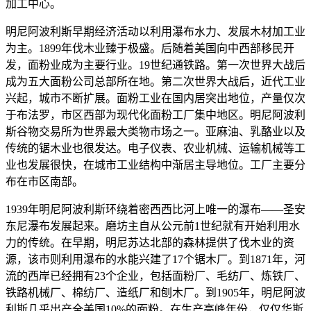
加工中心。
明尼阿波利斯早期经济活动以利用瀑布水力、发展木材加工业
为主。1899年伐木业臻于极盛。后随着美国向中西部移民开
发，面粉业成为主要行业。19世纪通铁路。第一次世界大战后
成为五大面粉公司总部所在地。第二次世界大战后，近代工业
兴起，城市不断扩展。面粉工业在国内居突出地位，产量仅次
于布法罗，市区西部为现代化面粉工厂集中地区。明尼阿波利
斯谷物交易所为世界最大类物市场之一。亚麻油、乳酪业以及
传统的锯木业也很发达。电子仪表、农业机械、运输机械等工
业也发展很快，在城市工业结构中渐居主导地位。工厂主要分
布在市区南部。
1939年明尼阿波利斯环绕着密西西比河上唯一的瀑布——圣安
东尼瀑布发展起来。磨坊主自从公元前1世纪就有开始利用水
力的传统。在早期，明尼苏达北部的森林提供了伐木业的资
源，该市则利用瀑布的水能兴建了17个锯木厂。到1871年，河
流的西岸已经拥有23个企业，包括面粉厂、毛纺厂、炼铁厂、
铁路机械厂、棉纺厂、造纸厂和刨木厂。到1905年，明尼阿波
利斯几乎出产全美国10%的面粉。在生产高峰年份，仅仅华斯