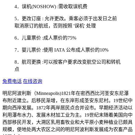
4．误机(NOSHOW) :需收取误机费
5．更改订座 : 允许更改。乘客必须于出发日之前
取消原订的航班，否则按照 '误机' 处理
6．儿童票价 :成人票价的75%
7．婴儿票价 :使用 IATA 公布成人票价的10%
8．航司更换 :可以按客户要求改变航空公司和转机
点
免费电话
在线咨询
明尼阿波利斯（Minneapolis)1821年在密西西比河圣安东尼瀑
布附近建立。后移民渐增，在东岸形成圣安东尼村。19世纪中
期向西岸发展。1872年两岸居民点合并设市。早期经济活动以
利用瀑布水力、发展木材加工业为主。19世纪末随着美国向中
西部移民开发，大溯区乳用畜牧业和大平原小麦种植业已颇具
规模，使地处两大农区之间的明尼阿波利斯发展成为农畜产品