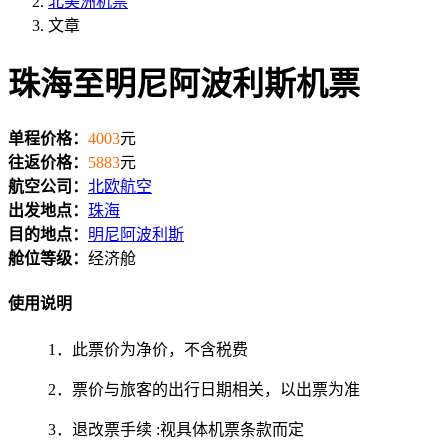
北美洲机票
文章
珠海至明尼阿波利斯机票
单程价格：
4003
元
往返价格：
5883
元
航空公司：
北欧航空
出发地点：
珠海
目的地点：
明尼阿波利斯
舱位等级：
经济舱
使用说明
1．此票价为净价，不含税费
2．票价与旅客的出行日期相关，以出票为准
3．退改票手续 :视具体机票条款而定