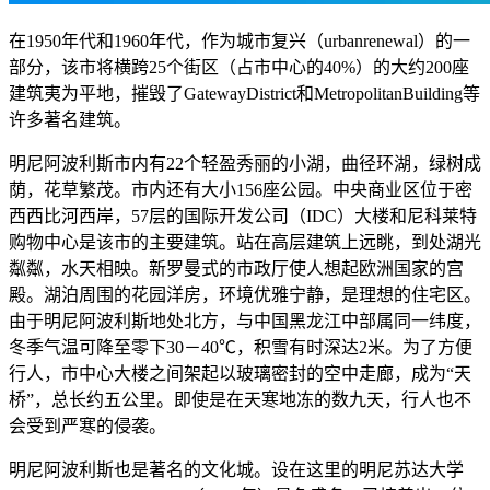
在1950年代和1960年代，作为城市复兴（urbanrenewal）的一
部分，该市将横跨25个街区（占市中心的40%）的大约200座
建筑夷为平地，摧毁了GatewayDistrict和MetropolitanBuilding等
许多著名建筑。
明尼阿波利斯市内有22个轻盈秀丽的小湖，曲径环湖，绿树成
荫，花草繁茂。市内还有大小156座公园。中央商业区位于密
西西比河西岸，57层的国际开发公司（IDC）大楼和尼科莱特
购物中心是该市的主要建筑。站在高层建筑上远眺，到处湖光
粼粼，水天相映。新罗曼式的市政厅使人想起欧洲国家的宫
殿。湖泊周围的花园洋房，环境优雅宁静，是理想的住宅区。
由于明尼阿波利斯地处北方，与中国黑龙江中部属同一纬度，
冬季气温可降至零下30－40℃，积雪有时深达2米。为了方便
行人，市中心大楼之间架起以玻璃密封的空中走廊，成为“天
桥”，总长约五公里。即使是在天寒地冻的数九天，行人也不
会受到严寒的侵袭。
明尼阿波利斯也是著名的文化城。设在这里的明尼苏达大学