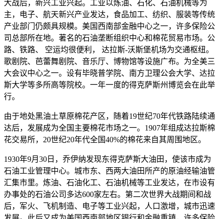
大战后，新兴工业兴起。工业以炼油、石化、石油机械等为
主，电子、航天新兴产业发达，食品加工、纺织、服装等传统
产业部门仍颇具规模。美国西南部金融中心之一，许多保险公
司总部所在地。著名的石油垄断组织中心和棉花贸易市场。公
路、铁路、 空运均很便利， 达拉斯-沃斯堡机场为交通枢纽。
歌剧院、芭蕾舞剧院、音乐厅、博物馆等设施广布。为全美三
大会议中心之一。设有毕晓普学院、南方卫理公会大学、达拉
斯大学等多所高等院校。一年一度的得克萨斯州博览会在此举
行。
由于地处黑油土草原棉花产区，随着19世纪70年代铁路陆续通
达后，发展成为全国主要棉花市场之一。1907年组成达拉斯棉
花交易所，20世纪20年代全国40%的棉花来自其周围地区。
1930年9月30日，乔伊纳发现东得克萨斯大油田，使该市成为
石油工业管理中心。城市东、西两大油田所产的原油经输油管
汇集市里。炼油、石油化工、石油机械等工业发达，在市设有
办事处的石油公司多达600家左右。第二次世界大战期间和战
后，军火、飞机制造、电子等工业兴起，人口激增，城市迅速
发展。此后又成为美国西南部地区银行和金融重镇，许多保险