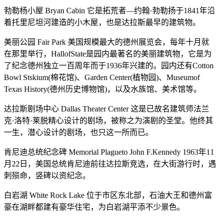
勃勒杨小屋 Bryan Cabin 它是拓荒者—约翰·勃勒扬于1841年沿
着托里尼坦河建造的小木屋，也是达拉斯最早的建筑物。
美丽公园 Fair Park 美国规模最大的德州展览会，每年十月就
在那里举行，HallofState是园内最著名的美丽建筑物，它是为
了纪念德州独立一百周年而于1936年兴建的。园内还有Cotton
Bowl Stskium(棉花馆)、Garden Center(植物园)、Museumof
Texas History(德州历史博物馆)，以及水族馆、美术馆等。
达拉斯剧场中心 Dallas Theater Center 这是已故名建筑师法兰
克·洛特·莱脱精心设计的剧场，被称之为演剧的圣堂。他终其
一生，潜心设计的剧场，也只这一所而已。
肯尼迪总统纪念碑 Memorial Plagueto John F.Kennedy 1963年11
月22日，美国总统肯尼迪前往达拉斯竞选，在大街游行时，遇
刺殒命，竖碑以资纪念。
白岩湖 White Rock Lake 位于市区东北部，石油大王和德州富
豪在湖畔都建有豪华住宅，为白岩湖平添不少景色。