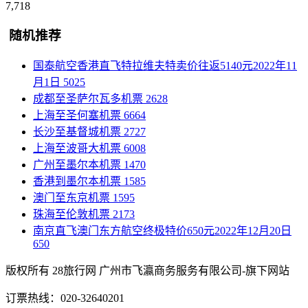
7,718
随机推荐
国泰航空香港直飞特拉维夫特卖价往返5140元2022年11
月1日
5025
成都至圣萨尔瓦多机票
2628
上海至圣何塞机票
6664
长沙至基督城机票
2727
上海至波哥大机票
6008
广州至墨尔本机票
1470
香港到墨尔本机票
1585
澳门至东京机票
1595
珠海至伦敦机票
2173
南京直飞澳门东方航空终极特价650元2022年12月20日
650
版权所有 28旅行网
广州市飞瀛商务服务有限公司-旗下网站
订票热线：020-32640201