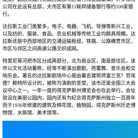
公司在此设有总部，大市区有第11联邦储备银行等约100家银
行。
达拉斯工业门类繁多，电子、电器、飞机、导弹等新兴工业，
以及纺织、服装、食品、农业机械等传统工业均颇具规模。达
拉斯还是中西部地区的交通运输枢纽，铁路、公路横贯市区，
市区与郊区之间高速公路交织成网。
特里尼蒂河把市区分成两部分，北为商业区，南是居住区。该
市以文化活动著称，经常不断演出歌剧、芭蕾舞、音乐会和交
响乐会。著名的达拉斯剧场中心是由著名建筑师富兰克？劳埃
德？赖特所设计的，被称为演剧的圣堂。该市还是全国三大会
议中心之一。一年一度的得克萨斯州博览会也在此举行。会址
就设在美丽公园内，园内还有为纪念得克萨斯州独立一百周年
而于1936年修建的建筑及棉花馆、植物园、得克萨斯州历史博
物馆、水族馆、美术馆等。