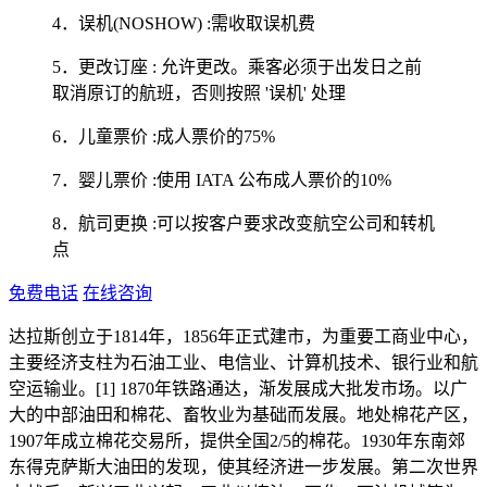
4．误机(NOSHOW) :需收取误机费
5．更改订座 : 允许更改。乘客必须于出发日之前
取消原订的航班，否则按照 '误机' 处理
6．儿童票价 :成人票价的75%
7．婴儿票价 :使用 IATA 公布成人票价的10%
8．航司更换 :可以按客户要求改变航空公司和转机
点
免费电话
在线咨询
达拉斯创立于1814年，1856年正式建市，为重要工商业中心，
主要经济支柱为石油工业、电信业、计算机技术、银行业和航
空运输业。[1] 1870年铁路通达，渐发展成大批发市场。以广
大的中部油田和棉花、畜牧业为基础而发展。地处棉花产区，
1907年成立棉花交易所，提供全国2/5的棉花。1930年东南郊
东得克萨斯大油田的发现，使其经济进一步发展。第二次世界