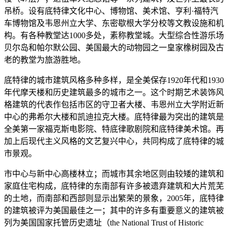
吊桥。设有底特律文化中心、博物馆、美术馆、亨利·福特汽
车博物馆及韦恩州立大学、东密歇根大学分校等文教设施和机
构。有各种教堂达1000多处，素称教堂城。大型综合性游乐场
贝尔岛和帕尔默公园、美国最大的动物园之一皇家橡树园及古
老的教堂为旅游胜地。
底特律的城市建筑风格多种多样，是全美保存1920年代和1930
年代摩天楼和历史建筑最多的城市之一。这个时期艺术装饰风
格建筑的代表作包括市区的守卫者大楼、韦恩州立大学附近新
中心的弗希尔大楼和凯迪拉克大楼。底特律最为突出的建筑是
全美第一家福克斯电影院、特底律歌剧院和底特律美术馆。再
加上后现代主义风格的文艺复兴中心，共同构成了底特律的城
市景观。
市中心与新中心高楼林立；而城市其余地区则由较矮的建筑和
家庭住宅构成，底特律的东南部有许多被遗弃建筑和大片荒芜
的土地，而南部和西部则显示出繁荣的景象，2005年，底特律
的建筑被评为美国最佳之一；其中的许多有重要意义的建筑被
列为美国国家托管历史遗址（the National Trust of Historic