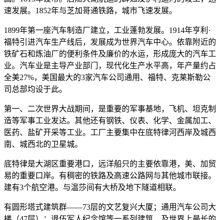
速发展。1852年与芝加哥通铁路，城市飞速发展。
1899年第一座汽车制造厂建立，工业蓬勃发展。1914年亨利·
福特引进汽车生产线后，发展成为世界汽车中心。依靠附近的
铁矿石和炼油厂的便利条件及廉价的水运，形成庞大的汽车工
业。汽车业是主导产业部门，现代化生产水平高，年产量约占
全美27%，美国最大的3家汽车公司通用、福特、克莱斯勒公
司总部均设于此。
第一、二次世界大战期间，是重要的军事基地，飞机、坦克制
造等军事工业发达。其他还有钢铁、仪表、化学、金属加工、
医药、盐矿开采等工业。工厂主要集中在底特律河西岸及城西
南、城西北的卫星城。
底特律是大湖区重要港口，远洋船只的主要依靠港，美、加贸
易的重要口岸。有稠密的铁路及高速公路网与其他城市联接。
建有3个航空港。与温莎间有大桥及地下隧道相联。
有圆形塔式建筑群——73层的文艺复兴大厦；通用汽车公司大
楼（47层）；退伍军人纪念馆等一系列建筑，及世界上最长的