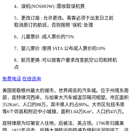
4．误机(NOSHOW) :需收取误机费
5．更改订座 : 允许更改。乘客必须于出发日之前
取消原订的航班，否则按照 '误机' 处理
6．儿童票价 :成人票价的75%
7．婴儿票价 :使用 IATA 公布成人票价的10%
8．航司更换 :可以按客户要求改变航空公司和转机
点
免费电话
在线咨询
美国密歇根州最大的城市，世界闻名的汽车城。位于州境东南
部，底特律河西岸，与加拿大汽车城温莎隔河相望。市区面积
352Km²，人口约88万，其中黑人约占80%。大市区包括韦恩
等6个郊县和附近中小城镇，面积1.04万Km²，人口约435万。
底特律原为印第安人住地，后被法、英占领。1796年归属美
国。1815年设市。后随大湖航运的辟通及伊利运河的竣工，迅