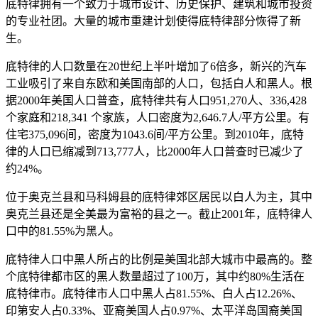
底特律拥有一个致力于城市设计、历史保护、建筑和城市投资
的专业社团。大量的城市重建计划使得底特律部分恢得了新
生。
底特律的人口数量在20世纪上半叶增加了6倍多，新兴的汽车
工业吸引了来自东欧和美国南部的人口，包括白人和黑人。根
据2000年美国人口普查，底特律共有人口951,270人、336,428
个家庭和218,341 个家族，人口密度为2,646.7人/平方公里。有
住宅375,096间，密度为1043.6间/平方公里。到2010年，底特
律的人口已缩减到713,777人，比2000年人口普查时已减少了
约24%。
位于奥克兰县和马科姆县的底特律郊区居民以白人为主，其中
奥克兰县还是全美最为富裕的县之一。截止2001年，底特律人
口中的81.55%为黑人。
底特律人口中黑人所占的比例是美国北部大城市中最高的。整
个底特律都市区的黑人数量超过了100万，其中约80%生活在
底特律市。底特律市人口中黑人占81.55%、白人占12.26%、
印第安人占0.33%、亚裔美国人占0.97%、太平洋岛国裔美国