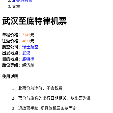
北美洲机票
文章
武汉至底特律机票
单程价格：
3145
元
往返价格：
4821
元
航空公司：
瑞士航空
出发地点：
武汉
目的地点：
底特律
舱位等级：
经济舱
使用说明
1．此票价为净价，不含税费
2．票价与旅客的出行日期相关，以出票为准
3．退改票手续 :视具体机票条款而定