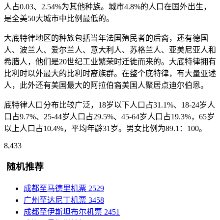
人占0.03、2.54%为其他种族。城市4.8%的人口在国外出生，
是全美50大城市中比例最低的。
大底特律地区的种族包括当年法国殖民者的后裔，还有德国
人、波兰人、爱尔兰人、意大利人、苏格兰人、亚美尼亚人和
希腊人，他们是20世纪工业繁荣时迁徙而来的。大底特律拥有
比利时以外最大的比利时裔族群。在整个底特律，有大量亚述
人，此外还有美国最大的阿拉伯裔美国人聚居点迪尔伯恩。
底特律人口分布比较广泛，18岁以下人口占31.1%、18-24岁人
口占9.7%、25-44岁人口占29.5%、45-64岁人口占19.3%，65岁
以上人口占10.4%，平均年龄31岁。男女比例为89.1：100。
8,433
随机推荐
成都至马德里机票
2529
广州至达尼丁机票
3458
成都至伊斯坦布尔机票
2451