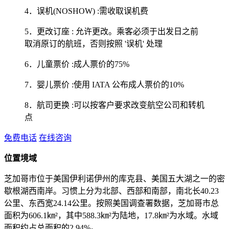
4．误机(NOSHOW) :需收取误机费
5．更改订座 : 允许更改。乘客必须于出发日之前
取消原订的航班，否则按照 '误机' 处理
6．儿童票价 :成人票价的75%
7．婴儿票价 :使用 IATA 公布成人票价的10%
8．航司更换 :可以按客户要求改变航空公司和转机
点
免费电话
在线咨询
位置境域
芝加哥市位于美国伊利诺伊州的库克县、美国五大湖之一的密
歇根湖西南岸。习惯上分为北部、西部和南部，南北长40.23
公里、东西宽24.14公里。按照美国调查署数据，芝加哥市总
面积为606.1㎞²，其中588.3㎞²为陆地，17.8㎞²为水域。水域
面积约占总面积的2.94%。