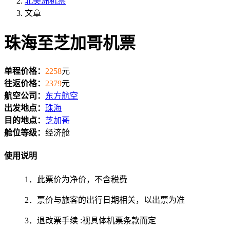
北美洲机票
文章
珠海至芝加哥机票
单程价格：
2258
元
往返价格：
2379
元
航空公司：
东方航空
出发地点：
珠海
目的地点：
芝加哥
舱位等级：
经济舱
使用说明
1．此票价为净价，不含税费
2．票价与旅客的出行日期相关，以出票为准
3．退改票手续 :视具体机票条款而定