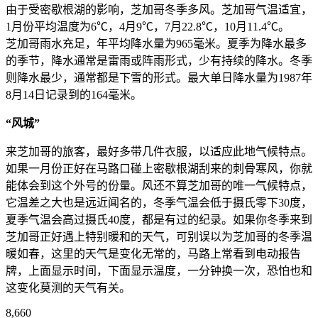
由于受密歇根湖的影响，芝加哥冬季多风。芝加哥气温适宜，
1月份平均温度为6℃，4月9℃，7月22.8℃，10月11.4℃。
芝加哥雨水充足，年平均降水量为965毫米。夏季为降水最多
的季节，降水通常是雷雨或阵雨形式，少有持续的降水。冬季
则降水最少，通常都是下雪的形式。最大单日降水量为1987年
8月14日记录到的164毫米。
“风城”
来芝加哥的旅客，最好多带几件衣服，以适应此地气候特点。
如果一月份正好在马路口碰上密歇根湖刮来的刺骨寒风，你就
能体会到这个外号的份量。风还不算芝加哥的唯一气候特点，
它温差之大也是远近闻名的，冬季气温会低于摄氏零下30度，
夏季气温会高过摄氏40度，都是有过的纪录。如果你冬季来到
芝加哥正好遇上特别暖和的天气，可别误以为芝加哥的冬季温
暖如春，这里的天气是变化无常的，马路上常看到电动报告
牌，上面显示时间，下面显示温度，一分钟换一次，恐怕也和
这变化莫测的天气有关。
8,660