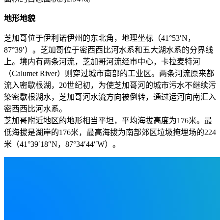
地形地貌
芝加哥位于伊利诺伊州的东北角，地理坐标（41°53′N，
87°39′）。芝加哥位于密西西比河水系和五大湖水系的分界线
上。境内有两条河流，芝加哥河流经市中心，卡拉麦特河
（Calumet River）则穿过城市南部的工业区。两条河流原来都
流入密歇根湖，20世纪初，为使芝加哥河的城市污水不继续污
染密歇根湖水，芝加哥河水流方向被倒转，通过运河向南汇入
密西西比河水系。
芝加哥附近地区的地形相当平坦，平均海拔高度为176米。最
低海拔是湖岸的176米，最高海拔为南部郊区垃圾掩埋场的224
米（41°39′18″N，87°34′44″W）。