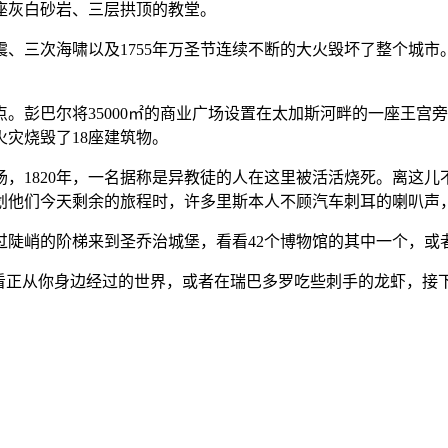
座灰白砂岩、三层拱顶的教堂。
、三次海啸以及1755年万圣节连续不断的大火毁坏了整个城
。彭巴尔将35000㎡的商业广场设置在太加斯河畔的一座王宫
火灾烧毁了18座建筑物。
，1820年，一名据称是异教徒的人在这里被活活烧死。离这
划他们今天剩余的旅程时，许多里斯本人不顾汽车刺耳的喇叭声
过陡峭的阶梯来到圣乔治城堡，看看42个博物馆的其中一个，
看正从你身边经过的世界，或者在瑞巴多罗吃些刺手的龙虾，接下