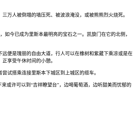
市。三万人被倒塌的墙压死、被波浪淹没，或被熊熊烈火烧死。
旁，如今已成为里斯本最明亮的宝石之一。凯旋门在它的北侧，
儿不远便是瑰丽的自由大道，行人可以在橡树和紫葳下乘凉或是在
，正享受午休时间的小憩。
或者尝试搭乘连接里斯本下城区到上城区的缆车。
来或许可以到“吉祥瞭望台”，边喝葡萄酒，边听甜美而忧郁的