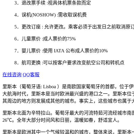
3．退改票手续 :视具体机票条款而定
4．误机(NOSHOW) :需收取误机费
5．更改订座 : 允许更改。乘客必须于出发日之前取消原订
6．儿童票价 :成人票价的75%
7．婴儿票价 :使用 IATA 公布成人票价的10%
8．航司更换 :可以按客户要求改变航空公司和转机点
在线咨询
QQ客服
里斯本（葡萄牙语: Lisboa ）是南欧国家葡萄牙的首都，位
大航海时代，里斯本是当时欧洲最兴盛的港口之一。里斯本位于欧
其周边的地方则发展成其他的城市。事实上，这些城市也属于大里
里斯本北面为辛特拉山。葡萄牙最大的河流特茹河流经城市南
26℃。全年大部分时间风和日丽，温暖如春，舒适宜人。
里斯本是欧洲其中一个气候较温和的城市，整体来说，里斯本一年