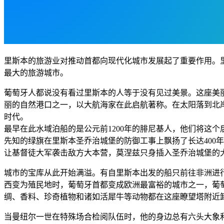
里斯本的旅游业对推动首都向现代化城市发展起了重要作用。里
最大的旅游城市。
葡萄牙人都说没有看过里斯本的人等于没有见过美景。这座美
丽的自然港口之一，以大航海家在此启航著称。在太阳落到北
时代。
最早在此水域泊船的是公元前1200年的腓尼基人，他们将这个后
先知的绿旗在里斯本圣乔治城堡的防御工事上飘扬了长达400
让基督徒大军袭击敌方大本营，莫涅兹只身插入圣乔治城堡的
城市的宝库从此开始满溢。有自里斯本出发的船只前往非洲进行
西变为殖民地时，葡萄牙首都变成欧洲最富裕的城市之一，葡
绸、香料、珍奇植物和诸如活犀牛等动物都在这座瞭望塔附近
当曼纽尔一世在特殊场合检阅队伍时，他的身边总有六头大象