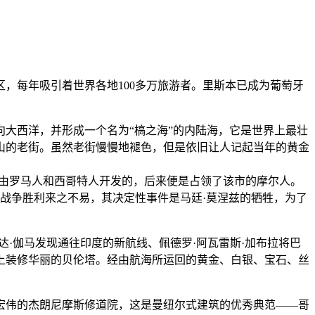
，每年吸引着世界各地100多万旅游者。里斯本已成为葡萄牙
大西洋，并形成一个名为“槁之海”的内陆海，它是世界上最壮
山的老街。虽然老街慢慢地褪色，但是依旧让人记起当年的黄金
市先是由罗马人和西哥特人开发的，后来便是占领了该市的摩尔人。
。战争胜利来之不易，其决定性事件是马廷·莫涅兹的牺牲，为了
·伽马发现通往印度的新航线、佩德罗·阿瓦雷斯·加布拉将巴
上装修华丽的贝伦塔。经由航海所运回的黄金、白银、宝石、丝
宏伟的杰朗尼摩斯修道院，这是曼纽尔式建筑的优秀典范——哥