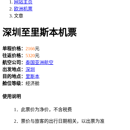
网站主页
欧洲机票
文章
深圳至里斯本机票
单程价格：
2166
元
往返价格：
5320
元
航空公司：
泰国亚洲航空
出发地点：
深圳
目的地点：
里斯本
舱位等级：
经济舱
使用说明
1．此票价为净价，不含税费
2．票价与旅客的出行日期相关，以出票为准