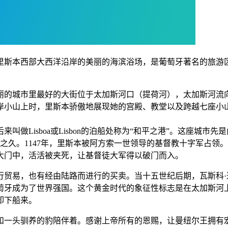
斯本西部大西洋沿岸的美丽的海滨浴场，是葡萄牙著名的旅游区
丽的城市里最好的大街位于太加斯河口（提荷河），太加斯河流向
岸小山上时，里斯本骄傲地展现她的宫殿、教堂以及跨越七座小
来叫做Lisboa或Lisbon的泊船处称为“和平之港”。这座城
年之久。1147年，里斯本被阿方索一世领导的基督教十字军占领
大门中，活活被夹死，让基督徒大军得以破门而入。
贸易，也有经由陆路而进行的买卖。当十五世纪后期，瓦斯科·达
萄牙成为了世界强国。这个黄金时代的象征性标志是在太加斯河
卸下船来。
和一头驯养的豹陪伴着。感谢上帝所有的恩赐，让曼纽尔王拥有