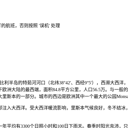
的航班，否则按照 '误机' 处理
于伊比利半岛的特茹河河口（北纬38°42'、西经9°5'），西濒
洲大陆的最西端，面积84.8平方公里，人口56.5万。与一般
斯本的一部分。城市的西边是欧洲其中一个最大的公园Monsan
部注入大西洋。受大西洋暖流影响，里斯本气候良好，冬不结冰
平均有3300个日照小时和100日下雨天。春季时阳光充沛，只