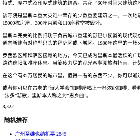
特式、摩尔式及印度式建筑的结合。共花了60年时间来建筑这
该寺院是里斯本重大灾难中幸存的少数重要建筑之一。一次地震
15000栋房屋、300座宫殿和110座教堂被毁坏。
里斯本完美的比例归功于负责城市重建的彭巴尔侯爵的现代观点
通向新建有对称型码头的拜萨区或下城区。1988年这里的一场
罗西欧区和拜萨区接壤的地方，今天已成为里斯本最活跃的广场
路边遮阳咖啡座休息。当筋疲力尽的观光客翻阅旅游指南，计
在这个有85万居民的城市里，值得一看的东西不少。你可以通
或者你可以在古老的“诗人学会”咖啡屋喝上一杯浓缩咖啡，看
“法多”悲歌，里斯本人称之为“思乡曲”。
8,322
随机推荐
广州至维也纳机票
2845