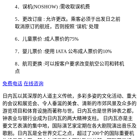
4．误机(NOSHOW) :需收取误机费
5．更改订座 : 允许更改。乘客必须于出发日之前
取消原订的航班，否则按照 '误机' 处理
6．儿童票价 :成人票价的75%
7．婴儿票价 :使用 IATA 公布成人票价的10%
8．航司更换 :可以按客户要求改变航空公司和转机
点
免费电话
在线咨询
日内瓦以其深厚的人道主义传统，多彩多姿的文化活动、重大
的会议和展览会、令人垂涎的美食、清新的市郊风景及众多的
游览项目和体育设施而著称与世。日内瓦也是世界钟表之都，
钟表业与银行业成为日内瓦的两大精神支柱。 日内瓦亦是主
要文艺表演的集中地，国际演艺家定期在各大剧院演出音乐及
歌剧。日内瓦是全世界交汇之点，超过了200个的国际重要机