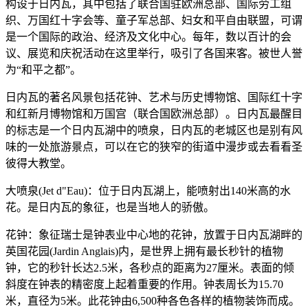
构设于日内瓦，其中包括了联合国驻欧洲总部、国际劳工组
织、万国红十字会等、童子军总部、妇女和平自由联盟，可谓
是一个国际的政治、经济及文化中心。每年，数以百计的会
议、展览和庆祝活动在这里举行，吸引了各国来客。被世人誉
为“和平之都”。
日内瓦的著名风景包括花钟、艺术与历史博物馆、国际红十字
和红新月博物馆和万国宫（联合国欧洲总部）。日内瓦最醒目
的标志是一个日内瓦湖中的喷泉，日内瓦的老城区也是别有风
味的一处旅游景点，可以在它的狭窄的街道中漫步或去看看圣
彼得大教堂。
大喷泉(Jet d"Eau)：位于日内瓦湖上，能喷射出140米高的水
花。是日内瓦的象征，也是当地人的骄傲。
花钟：象征瑞士是钟表业中心地的花钟，放置于日内瓦湖畔的
英国花园(Jardin Anglais)内，是世界上拥有最长秒针的植物
钟，它的秒针长达2.5米，各秒点的距离为27厘米。表面的倾
斜度在钟表的精密度上起着重要的作用。钟表周长为15.70
米，直径为5米。此花钟由6,500种各色各样的植物装饰而成。