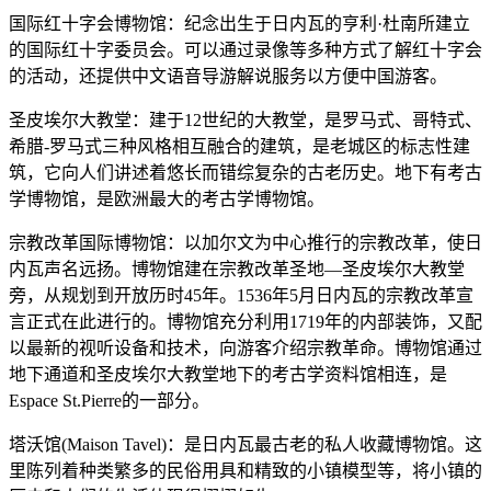
国际红十字会博物馆：纪念出生于日内瓦的亨利·杜南所建立
的国际红十字委员会。可以通过录像等多种方式了解红十字会
的活动，还提供中文语音导游解说服务以方便中国游客。
圣皮埃尔大教堂：建于12世纪的大教堂，是罗马式、哥特式、
希腊-罗马式三种风格相互融合的建筑，是老城区的标志性建
筑，它向人们讲述着悠长而错综复杂的古老历史。地下有考古
学博物馆，是欧洲最大的考古学博物馆。
宗教改革国际博物馆：以加尔文为中心推行的宗教改革，使日
内瓦声名远扬。博物馆建在宗教改革圣地—圣皮埃尔大教堂
旁，从规划到开放历时45年。1536年5月日内瓦的宗教改革宣
言正式在此进行的。博物馆充分利用1719年的内部装饰，又配
以最新的视听设备和技术，向游客介绍宗教革命。博物馆通过
地下通道和圣皮埃尔大教堂地下的考古学资料馆相连，是
Espace St.Pierre的一部分。
塔沃馆(Maison Tavel)：是日内瓦最古老的私人收藏博物馆。这
里陈列着种类繁多的民俗用具和精致的小镇模型等，将小镇的