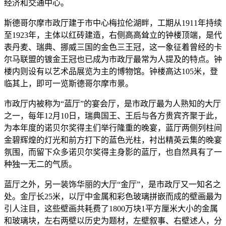
经济和交通中心。
斯德哥尔摩市政厅建于市中心梅拉伦湖畔，工期从1911年持续
至1923年，主体以红砖建造，右侧高高耸立的钟楼顶端，是代
表丹麦、瑞典、挪威三国的金色三王冠，这一象征着曾经的卡
尔马联盟的镀金王冠也已成为市政厅最常为人提及的特点。钟
楼内则设有以艺术品展览为主的博物馆。钟楼高达105米，登
临其上，即可一览斯德哥尔摩市景。
市政厅内被称为“蓝厅”的宴会厅，是市政厅最为人熟知的大厅
之一，每年12月10日，瑞典国王、王后与各方贵宾齐聚于此，
为本年度的诺贝尔奖得主们举行隆重的晚宴，蓝厅两侧列柱间
金碧辉煌的灯光和前方打下的蓝色光柱，衬出精英云集的晚宴
氛围，而留下众多诺贝尔奖得主身影的蓝厅，也自然具有了一
种独一无二的气质。
蓝厅之外，另一装饰华丽的大厅“金厅”，是市政厅又一知名之
处。金厅长25米，以厅中金属和彩色玻璃拼嵌而成的壁画最为
引人注目，这些壁画共耗费了1800万块1平方厘米大小的金属
和玻璃块，左右两壁以历史为题材，左壁叙事、右壁述人，分