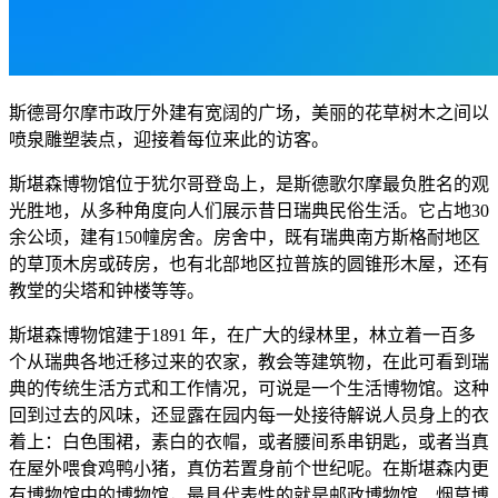
斯德哥尔摩市政厅外建有宽阔的广场，美丽的花草树木之间以
喷泉雕塑装点，迎接着每位来此的访客。
斯堪森博物馆位于犹尔哥登岛上，是斯德歌尔摩最负胜名的观
光胜地，从多种角度向人们展示昔日瑞典民俗生活。它占地30
余公顷，建有150幢房舍。房舍中，既有瑞典南方斯格耐地区
的草顶木房或砖房，也有北部地区拉普族的圆锥形木屋，还有
教堂的尖塔和钟楼等等。
斯堪森博物馆建于1891 年，在广大的绿林里，林立着一百多
个从瑞典各地迁移过来的农家，教会等建筑物，在此可看到瑞
典的传统生活方式和工作情况，可说是一个生活博物馆。这种
回到过去的风味，还显露在园内每一处接待解说人员身上的衣
着上：白色围裙，素白的衣帽，或者腰间系串钥匙，或者当真
在屋外喂食鸡鸭小猪，真仿若置身前个世纪呢。在斯堪森内更
有博物馆中的博物馆，最具代表性的就是邮政博物馆、烟草博