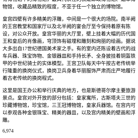
物馆，收藏品精致的程度，不亚于任一个独立的博物馆。
皇宫四壁有许多精美的浮雕，中间是一个很大的场院。南半阙
的王宫教堂和国家厅以及北半阙的宴会厅至今保持着原有陈
设，对公众开放。皇宫华丽的大厅里，壁上挂着大幅的历代国
王和皇后的肖像画，穹顶饰有磁埋和雕刻和绚丽的绘画。据说
大多出自17世纪德国美术家之手。有的室内还陈设着古代的战
车兵器、珠宝饰物、金银器皿和手持长矛、全身披挂着铜盔铁
甲的中世纪骑士的实体模型。王宫卫队每天中午按古老传统举
行隆重的换岗仪式，换岗卫兵身着华丽服饰严肃而庄严地履行
着古老传统的换岗程式。
这里是国王办公和举行庆典的地方，也是斯德哥尔摩主要旅游
景点。皇宫对外开放的部分包括：皇家寓所，古斯塔夫三世的
珍藏博物馆，珍宝馆，三王冠博物馆，皇家兵器馆。在宫内可
以参观各种金银珠宝、精美的器皿，以及宫内精美的壁画和浮
雕。
6,974