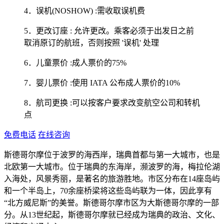
4．误机(NOSHOW) :需收取误机费
5．更改订座 : 允许更改。乘客必须于出发日之前
取消原订的航班，否则按照 '误机' 处理
6．儿童票价 :成人票价的75%
7．婴儿票价 :使用 IATA 公布成人票价的10%
8．航司更换 :可以按客户要求改变航空公司和转机
点
免费电话
在线咨询
斯德哥尔摩位于波罗的海西岸，瑞典首都与第一大城市，也是
北欧第一大城市。位于瑞典的东海岸，濒波罗的海，梅拉伦湖
入海处，风景秀丽，是著名的旅游胜地。市区分布在14座岛屿
和一个半岛上，70余座桥梁将这些岛屿联为一体，因此享有
“北方威尼斯”的美誉。斯德哥尔摩市区为大斯德哥尔摩的一部
分。从13世纪起，斯德哥尔摩就已经成为瑞典的政治、文化、