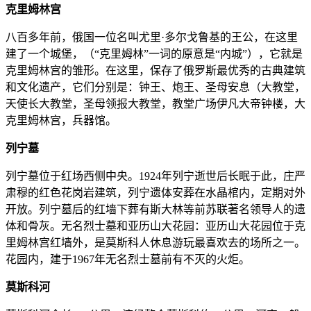
克里姆林宫
八百多年前，俄国一位名叫尤里·多尔戈鲁基的王公，在这里
建了一个城堡，（“克里姆林”一词的原意是“内城”），它就是
克里姆林宫的雏形。在这里，保存了俄罗斯最优秀的古典建筑
和文化遗产，它们分别是：钟王、炮王、圣母安息（大教堂，
天使长大教堂，圣母领报大教堂，教堂广场伊凡大帝钟楼，大
克里姆林宫，兵器馆。
列宁墓
列宁墓位于红场西侧中央。1924年列宁逝世后长眠于此，庄严
肃穆的红色花岗岩建筑，列宁遗体安葬在水晶棺内，定期对外
开放。列宁墓后的红墙下葬有斯大林等前苏联著名领导人的遗
体和骨灰。无名烈士墓和亚历山大花园：亚历山大花园位于克
里姆林宫红墙外，是莫斯科人休息游玩最喜欢去的场所之一。
花园内，建于1967年无名烈士墓前有不灭的火炬。
莫斯科河