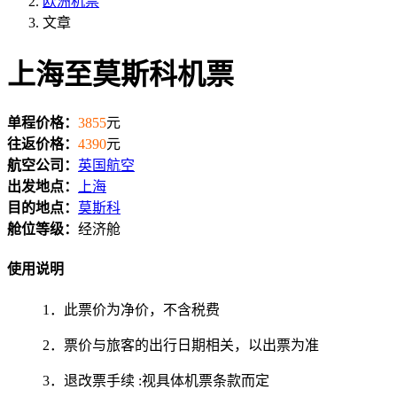
欧洲机票
文章
上海至莫斯科机票
单程价格：
3855
元
往返价格：
4390
元
航空公司：
英国航空
出发地点：
上海
目的地点：
莫斯科
舱位等级：
经济舱
使用说明
1．此票价为净价，不含税费
2．票价与旅客的出行日期相关，以出票为准
3．退改票手续 :视具体机票条款而定