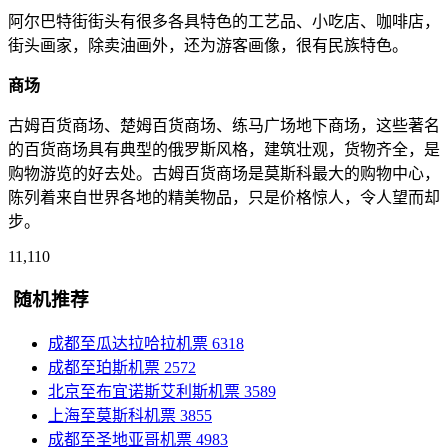
阿尔巴特街街头有很多各具特色的工艺品、小吃店、咖啡店，
街头画家，除卖油画外，还为游客画像，很有民族特色。
商场
古姆百货商场、楚姆百货商场、练马广场地下商场，这些著名
的百货商场具有典型的俄罗斯风格，建筑壮观，货物齐全，是
购物游览的好去处。古姆百货商场是莫斯科最大的购物中心，
陈列着来自世界各地的精美物品，只是价格惊人，令人望而却
步。
11,110
随机推荐
成都至瓜达拉哈拉机票
6318
成都至珀斯机票
2572
北京至布宜诺斯艾利斯机票
3589
上海至莫斯科机票
3855
成都至圣地亚哥机票
4983