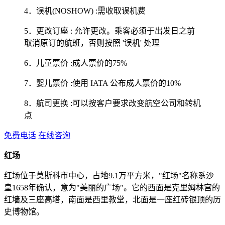
4．误机(NOSHOW) :需收取误机费
5．更改订座 : 允许更改。乘客必须于出发日之前
取消原订的航班，否则按照 '误机' 处理
6．儿童票价 :成人票价的75%
7．婴儿票价 :使用 IATA 公布成人票价的10%
8．航司更换 :可以按客户要求改变航空公司和转机
点
免费电话
在线咨询
红场
红场位于莫斯科市中心，占地9.1万平方米，"红场"名称系沙
皇1658年确认，意为"美丽的广场"。它的西面是克里姆林宫的
红墙及三座高塔，南面是西里教堂，北面是一座红砖银顶的历
史博物馆。