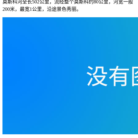
莫斯科河全长502公里，流经整个莫斯科约80公里，河宽一般
200米，最宽1公里，沿途景色秀丽。