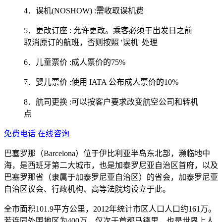
4．误机(NOSHOW) :需收取误机费
5．更改订座 : 允许更改。乘客必须于出发日之前
取消原订的航班，否则按照 '误机' 处理
6．儿童票价 :成人票价的75%
7．婴儿票价 :使用 IATA 公布成人票价的10%
8．航司更换 :可以按客户要求改变航空公司和转机
点
免费电话
在线咨询
巴塞罗那（Barcelona）位于伊比利亚半岛东北部，濒临地中
海，是西班牙第二大城市，也是加泰罗尼亚自治区首府，以及
巴塞罗那省（隶属于加泰罗尼亚自治区）的省会，加泰罗尼亚
自治区议会、行政机构、高等法院均设立于此。
全市面积101.9平方公里，2012年统计市区人口人口约161万。
若连同外围地区为400万，仅次于首都马德里，也是世界上人