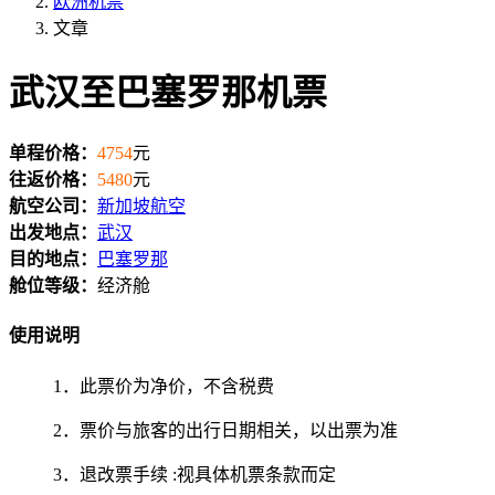
欧洲机票
文章
武汉至巴塞罗那机票
单程价格：
4754
元
往返价格：
5480
元
航空公司：
新加坡航空
出发地点：
武汉
目的地点：
巴塞罗那
舱位等级：
经济舱
使用说明
1．此票价为净价，不含税费
2．票价与旅客的出行日期相关，以出票为准
3．退改票手续 :视具体机票条款而定