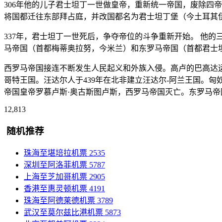
306年他的儿子君士坦丁一世做皇帝，重新统一帝国，废除四
将国都迁往东部拜占庭，并改国都名为君士坦丁堡（今土耳其
337年，君士坦丁一世死后，争夺帝位的斗争重新开始。 他的
马帝国（首都梅蒂奥拉努，今米兰）和东罗马帝国（首都君士
西罗马帝国接连不断发生人民起义和外族入侵。高卢的巴高达运动
哥特王国。汪达尔人于439年在北非建立汪达尔-阿兰王国。匈
帝国皇帝罗慕卢斯·奥古斯图卢斯，西罗马帝国灭亡。东罗马帝国
12,813
随机推荐
珠海至堪培拉机票
2535
深圳至阿洛菲机票
5787
上海至芝加哥机票
2905
香港至惠灵顿机票
4191
珠海至阿德莱德机票
3789
武汉至莫尔兹比港机票
5873