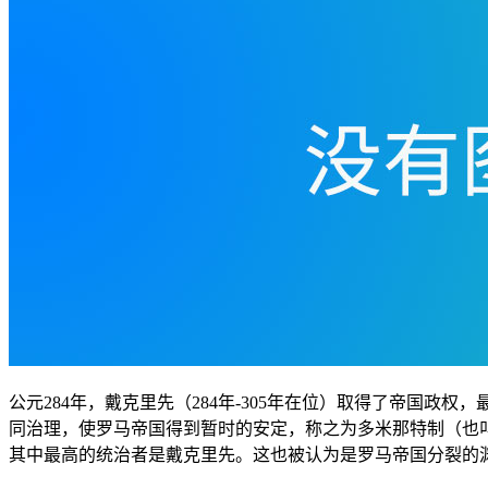
公元284年，戴克里先（284年-305年在位）取得了帝国
同治理，使罗马帝国得到暂时的安定，称之为多米那特制（也
其中最高的统治者是戴克里先。这也被认为是罗马帝国分裂的