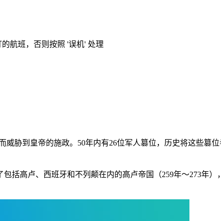
的航班，否则按照 '误机' 处理
，从而威胁到皇帝的施政。50年内有26位军人篡位，历史将这些篡
成了包括高卢、西班牙和不列颠在内的高卢帝国（259年～273