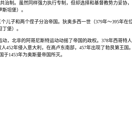
帝共治制。虽然同样强力执行专制，但却选择和基督教势力妥协，并
伊斯坦堡）。
三个儿子和两个侄子分治帝国。狄奥多西一世（379年～395年
坦丁堡）。
，北非的阿哥尼斯特运动动摇了帝国的政权。378年西哥特人大
奴人452年侵入意大利，在高卢东南部，457年出现了勃艮第王国
于1453年为奥斯曼帝国所灭。