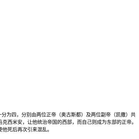
帝国一分为四，分别由两位正帝（奥古斯都）及两位副帝（凯撒）共
马克西米安，让他统治帝国的西部，而自己则成为东部的正帝。
使他死后再次引来混乱。