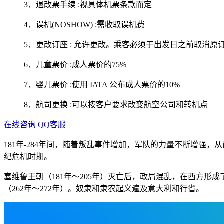
3．退改票手续 :视具体机票条款而定
4．误机(NOSHOW) :需收取误机费
5．更改订座 : 允许更改。乘客必须于出发日之前取消原订
6．儿童票价 :成人票价的75%
7．婴儿票价 :使用 IATA 公布成人票价的10%
8．航司更换 :可以按客户要求改变航空公司和转机点
在线咨询
QQ客服
181年-284年间，随着叛乱事件增加，军队的力量不断增强
纪危机时期。
塞维鲁王朝（181年～205年）灭亡后，政局混乱，在西方形
（262年～272年）。奴隶和隶农起义遍及意大利和行省。