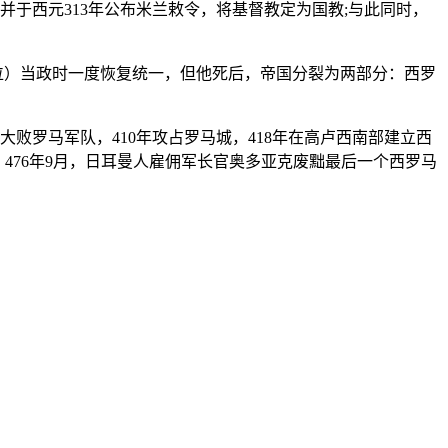
于西元313年公布米兰敕令，将基督教定为国教;与此同时，
在位）当政时一度恢复统一，但他死后，帝国分裂为两部分：西罗
败罗马军队，410年攻占罗马城，418年在高卢西南部建立西
。476年9月，日耳曼人雇佣军长官奥多亚克废黜最后一个西罗马