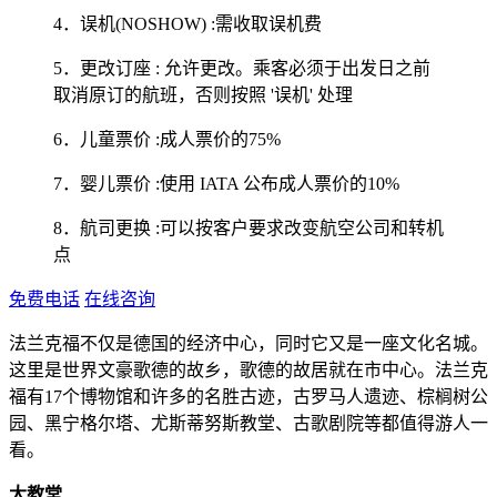
4．误机(NOSHOW) :需收取误机费
5．更改订座 : 允许更改。乘客必须于出发日之前
取消原订的航班，否则按照 '误机' 处理
6．儿童票价 :成人票价的75%
7．婴儿票价 :使用 IATA 公布成人票价的10%
8．航司更换 :可以按客户要求改变航空公司和转机
点
免费电话
在线咨询
法兰克福不仅是德国的经济中心，同时它又是一座文化名城。
这里是世界文豪歌德的故乡，歌德的故居就在市中心。法兰克
福有17个博物馆和许多的名胜古迹，古罗马人遗迹、棕榈树公
园、黑宁格尔塔、尤斯蒂努斯教堂、古歌剧院等都值得游人一
看。
大教堂