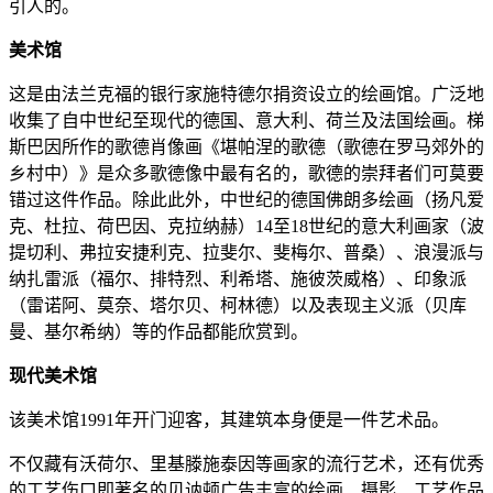
引人的。
美术馆
这是由法兰克福的银行家施特德尔捐资设立的绘画馆。广泛地
收集了自中世纪至现代的德国、意大利、荷兰及法国绘画。梯
斯巴因所作的歌德肖像画《堪帕涅的歌德（歌德在罗马郊外的
乡村中）》是众多歌德像中最有名的，歌德的崇拜者们可莫要
错过这件作品。除此此外，中世纪的德国佛朗多绘画（扬凡爱
克、杜拉、荷巴因、克拉纳赫）14至18世纪的意大利画家（波
提切利、弗拉安捷利克、拉斐尔、斐梅尔、普桑）、浪漫派与
纳扎雷派（福尔、排特烈、利希塔、施彼茨威格）、印象派
（雷诺阿、莫奈、塔尔贝、柯林德）以及表现主义派（贝库
曼、基尔希纳）等的作品都能欣赏到。
现代美术馆
该美术馆1991年开门迎客，其建筑本身便是一件艺术品。
不仅藏有沃荷尔、里基滕施泰因等画家的流行艺术，还有优秀
的工艺伤口即著名的贝讷顿广告丰富的绘画、摄影、工艺作品