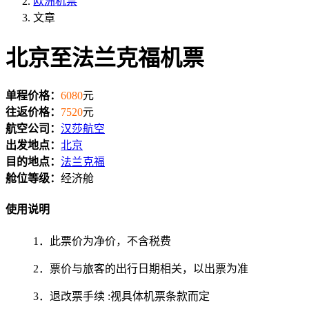
欧洲机票
文章
北京至法兰克福机票
单程价格：
6080
元
往返价格：
7520
元
航空公司：
汉莎航空
出发地点：
北京
目的地点：
法兰克福
舱位等级：
经济舱
使用说明
1．此票价为净价，不含税费
2．票价与旅客的出行日期相关，以出票为准
3．退改票手续 :视具体机票条款而定