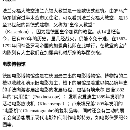
法兰克福大教堂法兰克福大教堂是一座歌德式建筑。由罗马广
场东侧穿过半木造市民住宅，可以看到法兰克福大教堂，是13
至15世纪的哥德式建物，又称为“皇帝大教堂”
（Kaiserdom），因为是德国皇帝加冕的教堂。从14世纪迄
今，已有600年的历史，虽几经战火，仍能幸免于难。在1562-
1792年间神圣罗马帝国的加冕典礼即在此举行，在教堂的宝库
内陈列有大主教们在加冕典礼时所穿的华丽衣袍。
电影博物馆
德国电影博物馆这是在德国最杰出的电影博物馆。博物馆的二
楼以收藏和演示旧电影为主，楼下的展馆是着重以物品编年史
的手法向游客展出电影的发展历程，包括有埃米尔.雷诺1882
年的“实用镜”（Praxinoscope）；发明家爱迪生1889年发明的
活动电影放映机（Kinetoscope）；卢米埃兄弟1895年发明的
“电影机”( Cinematographe)的复制品等，同时还会有生动的展
示会向游客展示现代电影如何制作电影特效，如电影侏罗纪公
园等。