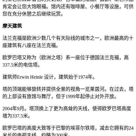
肯定会让您大饱眼福。馆内还有咖啡屋、小餐厅等设施，可供
您在充分休憩之后继续玩赏。
摩天建筑
法兰克福是欧洲少数几个有天际线的城市之一，欧洲最高的十
座建筑有八座在法兰克福。
欧罗巴塔又称为（欧洲之塔）系一座位于德国法兰克福，高
337.5米的电信塔。
建筑师Erwin Heinle 设计，建筑始于1974年。
塔的顶端能够旋转并提供全景的视角一览莱茵河。在过去，塔
的上部设有旅馆与舞厅，但于1999年起停止对外开放。
2004年9月。塔顶换上了更为高耸的天线，使得欧罗巴塔高度
增为337.5米。
欧罗巴塔的高度大致等于巴黎的埃菲尔铁塔，减去它拥有的24
米长的电视天线，约略为300米。