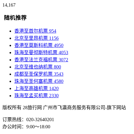
14,167
随机推荐
香港至首尔机票
954
北京至里昂机票
1156
香港至莫斯科机票
4950
珠海至曼彻斯特机票
4053
香港至法兰克福机票
3072
北京至维也纳机票
800
成都至圣保罗机票
3543
珠海至圣何塞机票
4580
上海至高雄机票
1420
珠海至孟买机票
2330
版权所有 28旅行网
广州市飞瀛商务服务有限公司-旗下网站
订票热线：020-32640201
办公时间：9:00～18:00