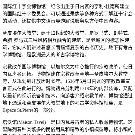
国际红十字会博物馆：纪念出生于日内瓦的亨利·杜南所建立
的国际红十字委员会。可以通过录像等多种方式了解红十字会
的活动，还提供中文语音导游解说服务以方便中国游客。
圣皮埃尔大教堂：建于12世纪的大教堂，是罗马式、哥特式、
希腊-罗马式三种风格相互融合的建筑，是老城区的标志性建
筑，它向人们讲述着悠长而错综复杂的古老历史。地下有考古
学博物馆，是欧洲最大的考古学博物馆。
宗教改革国际博物馆：以加尔文为中心推行的宗教改革，使日
内瓦声名远扬。博物馆建在宗教改革圣地—圣皮埃尔大教堂
旁，从规划到开放历时45年。1536年5月日内瓦的宗教改革宣
言正式在此进行的。博物馆充分利用1719年的内部装饰，又配
以最新的视听设备和技术，向游客介绍宗教革命。博物馆通过
地下通道和圣皮埃尔大教堂地下的考古学资料馆相连，是
Espace St.Pierre的一部分。
塔沃馆(Maison Tavel)：是日内瓦最古老的私人收藏博物馆。这
里陈列着种类繁多的民俗用具和精致的小镇模型等，将小镇的