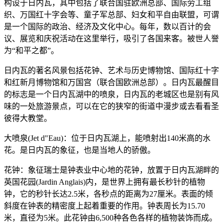
构设于日内瓦，其中包括了联合国驻欧洲总部、国际劳工组
织、万国红十字会等、童子军总部、妇女和平自由联盟，可谓
是一个国际的政治、经济及文化中心。每年，数以百计的会
议、展览和庆祝活动在这里举行，吸引了各国来客。被世人誉
为“和平之都”。
日内瓦的著名风景包括花钟、艺术与历史博物馆、国际红十字
和红新月博物馆和万国宫（联合国欧洲总部）。日内瓦最醒目
的标志是一个日内瓦湖中的喷泉，日内瓦的老城区也是别有风
味的一处旅游景点，可以在它的狭窄的街道中漫步或去看看圣
彼得大教堂。
大喷泉(Jet d"Eau)：位于日内瓦湖上，能喷射出140米高的水
花。是日内瓦的象征，也是当地人的骄傲。
花钟：象征瑞士是钟表业中心地的花钟，放置于日内瓦湖畔的
英国花园(Jardin Anglais)内，是世界上拥有最长秒针的植物
钟，它的秒针长达2.5米，各秒点的距离为27厘米。表面的倾
斜度在钟表的精密度上起着重要的作用。钟表周长为15.70
米，直径为5米。此花钟由6,500种各色各样的植物装饰而成。