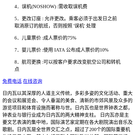
4．误机(NOSHOW) :需收取误机费
5．更改订座 : 允许更改。乘客必须于出发日之前
取消原订的航班，否则按照 '误机' 处理
6．儿童票价 :成人票价的75%
7．婴儿票价 :使用 IATA 公布成人票价的10%
8．航司更换 :可以按客户要求改变航空公司和转机
点
免费电话
在线咨询
日内瓦以其深厚的人道主义传统，多彩多姿的文化活动、重大
的会议和展览会、令人垂涎的美食、清新的市郊风景及众多的
游览项目和体育设施而著称与世。日内瓦也是世界钟表之都，
钟表业与银行业成为日内瓦的两大精神支柱。 日内瓦亦是主
要文艺表演的集中地，国际演艺家定期在各大剧院演出音乐及
歌剧。日内瓦是全世界交汇之点，超过了200个的国际重要机