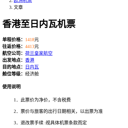
欧洲机票
文章
香港至日内瓦机票
单程价格：
1418
元
往返价格：
4413
元
航空公司：
荷兰皇家航空
出发地点：
香港
目的地点：
日内瓦
舱位等级：
经济舱
使用说明
1．此票价为净价，不含税费
2．票价与旅客的出行日期相关，以出票为准
3．退改票手续 :视具体机票条款而定