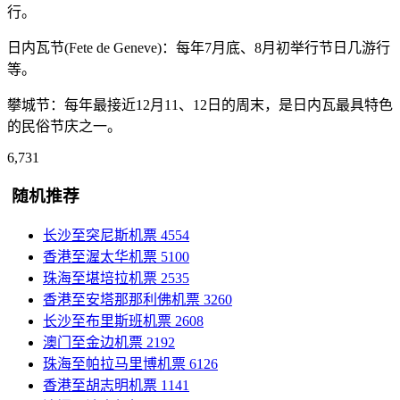
行。
日内瓦节(Fete de Geneve)：每年7月底、8月初举行节日几游行
等。
攀城节：每年最接近12月11、12日的周末，是日内瓦最具特色
的民俗节庆之一。
6,731
随机推荐
长沙至突尼斯机票
4554
香港至渥太华机票
5100
珠海至堪培拉机票
2535
香港至安塔那那利佛机票
3260
长沙至布里斯班机票
2608
澳门至金边机票
2192
珠海至帕拉马里博机票
6126
香港至胡志明机票
1141