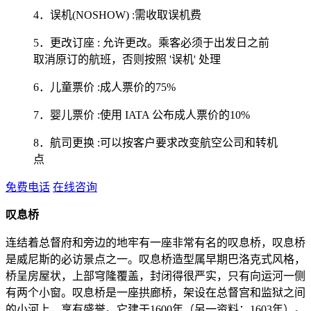
4．误机(NOSHOW) :需收取误机费
5．更改订座 : 允许更改。乘客必须于出发日之前
取消原订的航班，否则按照 '误机' 处理
6．儿童票价 :成人票价的75%
7．婴儿票价 :使用 IATA 公布成人票价的10%
8．航司更换 :可以按客户要求改变航空公司和转机
点
免费电话
在线咨询
叹息桥
连结着总督府和旁边的地牢有一座非常有名的叹息桥，叹息桥
是威尼斯的必访景点之一。叹息桥造型属早期巴洛克式风格，
桥呈房屋状，上部穹隆覆盖，封闭得很严实，只有向运河一侧
有两个小窗。叹息桥是一座拱廊桥，架设在总督宫和监狱之间
的小河上，享有盛誉。它建于1600年（另一资料：1603年）。