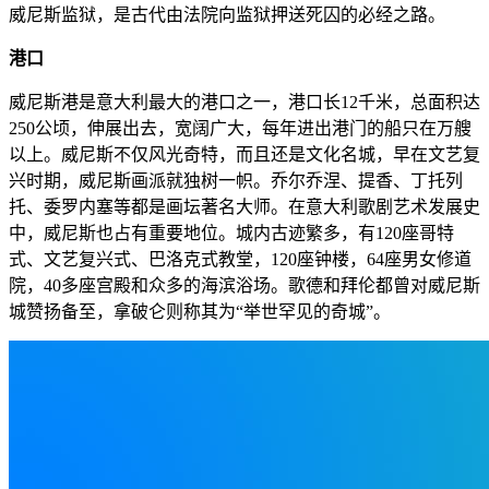
威尼斯监狱，是古代由法院向监狱押送死囚的必经之路。
港口
威尼斯港是意大利最大的港口之一，港口长12千米，总面积达
250公顷，伸展出去，宽阔广大，每年进出港门的船只在万艘
以上。威尼斯不仅风光奇特，而且还是文化名城，早在文艺复
兴时期，威尼斯画派就独树一帜。乔尔乔涅、提香、丁托列
托、委罗内塞等都是画坛著名大师。在意大利歌剧艺术发展史
中，威尼斯也占有重要地位。城内古迹繁多，有120座哥特
式、文艺复兴式、巴洛克式教堂，120座钟楼，64座男女修道
院，40多座宫殿和众多的海滨浴场。歌德和拜伦都曾对威尼斯
城赞扬备至，拿破仑则称其为“举世罕见的奇城”。