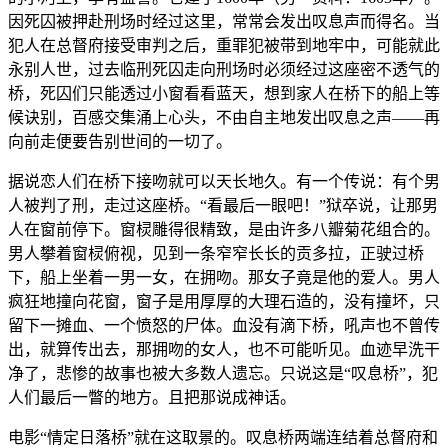
因死囚被押赴刑场时经过这里，常常会发出叹息声而得名。当
犯人在总督府接受审判之后，重罪犯被带到地牢中，可能就此
永别人世，过去临刑死囚走向刑场时必须经过这座密不透气的
桥，死囚们只能透过小窗看看蓝天，想到家人在桥下的船上等
候诀别，百感交集涌上心头，不由自主地发出叹息之声——再
向前走便要告别世间的一切了。
据说恋人们在桥下接吻就可以天长地久。有一个传说：有个男
人被判了刑，走过这座桥。“看最后一眼吧！”狱卒说，让那男
人在窗前停下。窗棂雕得很精致，是由许多八瓣菊花组合的。
男人攀着窗棂俯视，见到一条窄窄长长的贡多拉，正驶过桥
下，船上坐着一男一女，在拥吻。那女子竟是他的爱人。男人
疯狂地撞向花窗，窗子是用厚厚的大理石造的，没有撞坏，只
留下一摊血、一个愤怒的尸体。血没有滴下桥，吼声也不曾传
出，就算传出去，那拥吻的女人，也不可能听见。血迹早洗干
净了，悲惨的故事也被大多数人遗忘。只说这是“叹息桥”，犯
人们最后一瞥的地方。且把那说成神话。
电影“情定日落桥”就在这取景的。叹息桥两端连结着总督府和