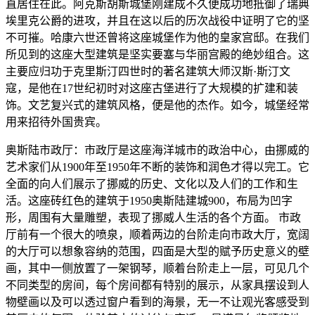
直居住在此。阿克斯胡斯城堡刚建成不久便成功地抵御了瑞典
埃里克公爵的进攻，并且在这以后的历次战役中证明了它的坚
不可摧。哈康六世还曾将这座城堡作为他的皇家宫邸。在我们
所见到的这座大型建筑是坚实要塞与华丽宫殿的绝妙组合。这
主要应归功于克里斯汀四世时的著名建筑大师汉斯·斯汀文
寇，是他在17世纪初时对这座古堡进行了大规模的扩建和装
饰。文艺复兴式的建筑风格，便是他的杰作。如今，城堡经常
用来招待外国贵宾。
奥斯陆市政厅：市政厅是这座海洋城市的政治中心，由挪威的
艺术家们从1900年至1950年不断的装饰和润色才得以完工。它
全面的向人们展示了挪威的历史、文化以及人们的工作和生
活。这座砖红色的建筑于1950奥斯陆建城900，布局为凹字
形，周围有大量雕塑，表现了挪威人生活的各个方面。 市政
厅前有一个很大的喷泉，顺着两边的台阶走向市政大厅，宽阔
的大厅可以想象容纳的范围，四面是大型的赋予历史意义的壁
画，其中一侧放置了一架钢琴，顺着台阶走上一层，可见几个
不同类型的房间，每个房间都有特别的展示，从家具摆设到人
物壁画以及可以透过窗户看到的海景，无一不让观光客感受到