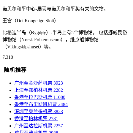
诺贝尔和平中心-展现与诺贝尔和平奖有关的文物。
王宫（Det Kongelige Slott）
比格迪半岛（Bygdøy）-半岛上有5个博物馆， 包括挪威民俗
博物馆（Norsk Folkemuseum），维京船博物馆
（Vikingskipshuset）等。
7,310
随机推荐
广州至金沙萨机票
3923
上海至都柏林机票
2282
香港至拉巴斯机票
11080
香港至布里斯班机票
2484
深圳至奥兰多机票
3823
香港至柏林机票
2781
广州至达拉斯机票
2257
成都至雅典机票
2988