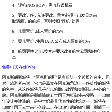
4．误机(NOSHOW) :需收取误机费
5．更改订座 : 允许更改。乘客必须于出发日之前
取消原订的航班，否则按照 '误机' 处理
6．儿童票价 :成人票价的75%
7．婴儿票价 :使用 IATA 公布成人票价的10%
8．航司更换 :可以按客户要求改变航空公司和转机
点
免费电话
在线咨询
阿克斯胡斯城堡：“阿克斯胡斯”是奥斯陆一个邻郡的名字，但
对于旅游者来说，它也是矗立在阿克海角边上一座雄传的城堡
的名字，从这座城堡几乎可以俯瞰市政厅和奥斯陆市中心的全
貌。阿克斯胡斯是挪威喻康五世国王为抵御外来侵略，于1300
年设计并建造的，是中世纪最具代表性的建筑之一，城堡在
1308年国王去世前不久竣工。在1319年后的60年间，挪威王一