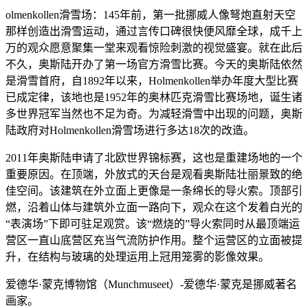
olmenkollen滑雪场：145年前，第一批挪威人像弩炮直射天空
那样创造出滑雪运动，通过言传口碑很快便风靡全球，成千上
万的观众愿意聚集一堂来观看惊险刺激的视觉盛宴。就在此后
不久，奥斯陆开办了第一场官方滑雪比赛。今天的奥斯陆依然
是滑雪首府，自1892年以来，Holmenkollen举办年度大型比赛
已成定律，该地也是1952年的奥林匹克滑雪比赛场地，诞生诸
多世界冠军当然也不足为奇。为减轻滑雪中出现的问题，奥斯
陆政府对Holmenkollen滑雪场进行多达18次的改造。
2011年奥斯陆申请了北欧世界锦标赛，这也是重建场地的一个
重要原因。在顶端，外放式的天台是观看奥斯陆壮丽景致的绝
佳空间。该建筑在外立面上更像是一条绵长的导火索。顶部引
燃，沿着山体与建筑外立面一路向下，观众在这个发着白光的
“表演场”下即可驻足观赏。该“燃烧的”导火索同时从最顶端运
营区一直山底营区充当气流防护作用。整个运营区的立面被提
升，在结构与玻璃的处理运用上冠用笼雾的影像效果。
爱德华·蒙克博物馆（Munchmuseet）-爱德华·蒙克是挪威著名
画家。