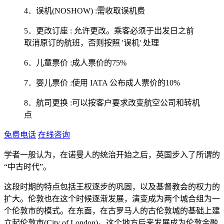
4．误机(NOSHOW) :需收取误机费
5．更改订座 : 允许更改。乘客必须于出发日之前
取消原订的航班，否则按照 '误机' 处理
6．儿童票价 :成人票价的75%
7．婴儿票价 :使用 IATA 公布成人票价的10%
8．航司更换 :可以按客户要求改变航空公司和转机
点
免费电话
在线咨询
学者一般认为，在诺曼人的统治开始之后，英国步入了所谓的
“中古时代”。
这段时期的特点包括王权逐步的巩固，以及基督教会的权力的
扩大。伦敦也在这个时候逐渐发展，演变成为两个城合组为一
个伦敦市的模式。在东面，在古罗马人的古伦敦城的基础上建
立起伦敦市(City of London)。这个地方后来发展成为伦敦金融