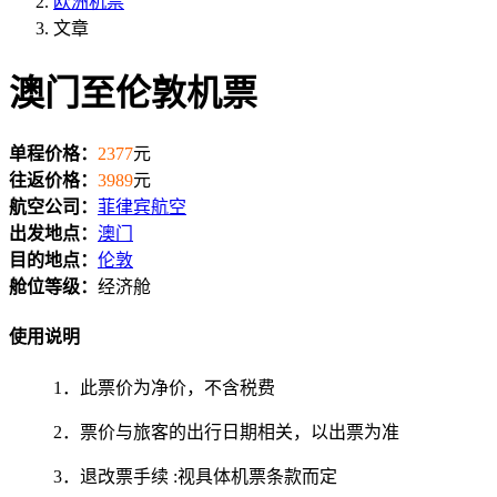
欧洲机票
文章
澳门至伦敦机票
单程价格：
2377
元
往返价格：
3989
元
航空公司：
菲律宾航空
出发地点：
澳门
目的地点：
伦敦
舱位等级：
经济舱
使用说明
1．此票价为净价，不含税费
2．票价与旅客的出行日期相关，以出票为准
3．退改票手续 :视具体机票条款而定