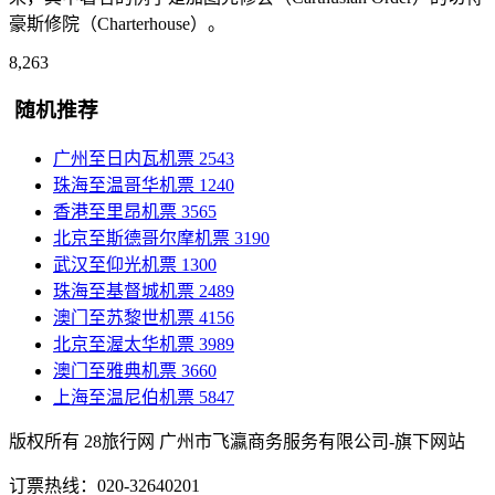
豪斯修院（Charterhouse）。
8,263
随机推荐
广州至日内瓦机票
2543
珠海至温哥华机票
1240
香港至里昂机票
3565
北京至斯德哥尔摩机票
3190
武汉至仰光机票
1300
珠海至基督城机票
2489
澳门至苏黎世机票
4156
北京至渥太华机票
3989
澳门至雅典机票
3660
上海至温尼伯机票
5847
版权所有 28旅行网
广州市飞瀛商务服务有限公司-旗下网站
订票热线：020-32640201