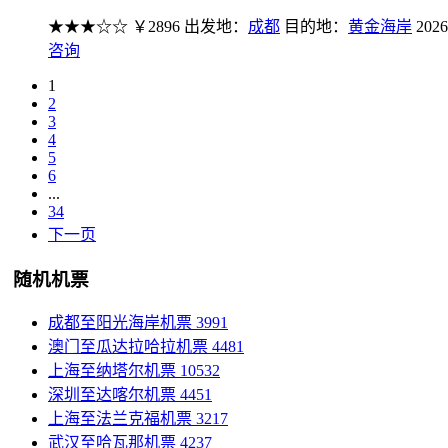
★★★☆☆
￥2896
出发地：
成都
目的地：
黄金海岸
2026
咨询
1
2
3
4
5
6
...
34
下一页
随机机票
成都至阳光海岸机票
3991
澳门至瓜达拉哈拉机票
4481
上海至纳塔尔机票
10532
深圳至达喀尔机票
4451
上海至法兰克福机票
3217
武汉至哈瓦那机票
4237