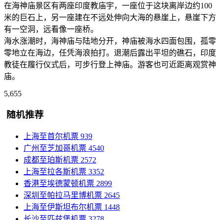
在海神庙景区有两座印度教庙宇，一座位于这块离岸边约100
米的巨石上，另一座建在不远处伸向大海的悬崖上，悬崖下方
有一空洞，远看像一座桥。
海水涨潮时，海神庙与陆地分开，神庙被海水四面包围，孤零
零地立在海边，任凭海浪拍打。退潮后露出平坦的礁石，印度
教徒在履行仪式后，可步行登上神庙。游客也可近距离观赏神
庙。
5,655
随机推荐
上海至首尔机票
939
广州至芝加哥机票
4540
成都至珀斯机票
2572
上海至拉各斯机票
3352
香港至埃德蒙顿机票
2899
深圳至帕拉马里博机票
2645
上海至伊斯坦布尔机票
1448
长沙至匹兹堡机票
3278