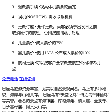
3．退改票手续 :视具体机票条款而定
4．误机(NOSHOW) :需收取误机费
5．更改订座 : 允许更改。乘客必须于出发日之前
取消原订的航班，否则按照 '误机' 处理
6．儿童票价 :成人票价的75%
7．婴儿票价 :使用 IATA 公布成人票价的10%
8．航司更换 :可以按客户要求改变航空公司和转机
点
免费电话
在线咨询
巴厘岛旅游资源丰富，尤其以自然景观闻名。岛上有多种地
貌，海岸与山地共存。 巴厘岛有“天堂之岛”“诗之岛”“神仙岛”
等美誉。著名的景点有海神庙、库塔海滩、情人崖、圣泉寺、
百沙基母庙、阿贡火山等。