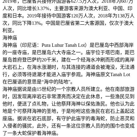
2019年，巴厘省共接待外国游客627.5万人次，2018年为607万
人次，同比增长3.37%，主要游客来源为澳大利亚、中国、印
度和日本。2019年接待中国游客120万人次，2018年为138万人
次，同比下降13%。中国是巴厘省第二大客源国，仅次于澳大
利亚。
海神庙
海神庙（印尼语：Pura Luhur Tanah Lot）是巴厘岛中西部海岸
的一座寺庙，是巴厘岛六大寺庙之一。庙宇位于塔巴南，距巴
厘岛首府登巴萨约20千米，建在一个经海水冲刷而形成的离岸
大岩石上，在海水涨潮时，与其连接的通道会被淹没，无法通
行，必须等待退潮才能进入庙宇参观。海神庙原文Tanah Lot
在巴厘语的意思是“海中的陆地”。
海神庙据说是由15世纪的一个宗教人员所建立。他在南部旅游
时，因发现离岸岩石非常漂亮而决定在此休息，一些渔民见到
他时，便送了点礼物，让他祭拜海神以保佑渔民。他也认为此
地是个可祭拜海神的圣地，于是吩咐这些渔民在岩石上盖起这
座庙。据说在岩石底部，有守护此庙宇的毒海蛇，防止恶灵和
入侵者的骚扰，此外，还有一条这位宗教人员的的围巾也变成
了一条大蛇保护着海神庙。