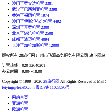
澳门至罗安达机票
3381
武汉至巴西利亚机票
3398
香港至福冈机票
1974
澳门至伊斯坦布尔机票
4492
深圳至开罗机票
2300
北京至堪培拉机票
2508
成都至清迈机票
4094
长沙至加拉加斯机票
12000
版权所有 28旅行网
广州市飞瀛商务服务有限公司-旗下网站
订票热线：020-32640201
办公时间：9:00～18:00
Copyright
© 1999 - 2026
28旅行网
All Rights Reserved
E-Mail：
feiying@fei580.com
粤ICP备11023295号
网站首页
亚洲机票
欧洲机票