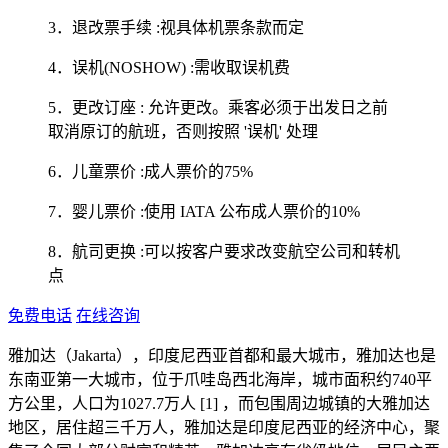
3．退改票手续 :视具体机票条款而定
4．误机(NOSHOW) :需收取误机费
5．更改订座 : 允许更改。乘客必须于出发日之前
取消原订的航班，否则按照 '误机' 处理
6．儿童票价 :成人票价的75%
7．婴儿票价 :使用 IATA 公布成人票价的10%
8．航司更换 :可以按客户要求改变航空公司和转机
点
免费电话
在线咨询
雅加达（Jakarta），印度尼西亚首都和最大城市，雅加达也是
东南亚第一大城市，位于爪哇岛西北海岸，城市面积约740平
方公里，人口为1027.7万人 [1] ，而包围周边城镇的大雅加达
地区，居住超三千万人，雅加达是印度尼西亚的经济中心，聚