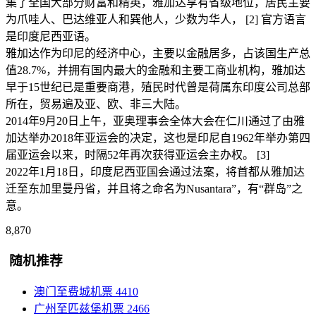
集了全国大部分财富和精英，雅加达享有省级地位，居民主要
为爪哇人、巴达维亚人和巽他人，少数为华人， [2] 官方语言
是印度尼西亚语。
雅加达作为印尼的经济中心，主要以金融居多，占该国生产总
值28.7%，并拥有国内最大的金融和主要工商业机构，雅加达
早于15世纪已是重要商港，殖民时代曾是荷属东印度公司总部
所在，贸易遍及亚、欧、非三大陆。
2014年9月20日上午，亚奥理事会全体大会在仁川通过了由雅
加达举办2018年亚运会的决定，这也是印尼自1962年举办第四
届亚运会以来，时隔52年再次获得亚运会主办权。 [3]
2022年1月18日，印度尼西亚国会通过法案，将首都从雅加达
迁至东加里曼丹省，并且将之命名为Nusantara”，有“群岛”之
意。
8,870
随机推荐
澳门至费城机票
4410
广州至匹兹堡机票
2466