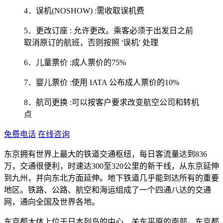
4．误机(NOSHOW) :需收取误机费
5．更改订座 : 允许更改。乘客必须于出发日之前
取消原订的航班，否则按照 '误机' 处理
6．儿童票价 :成人票价的75%
7．婴儿票价 :使用 IATA 公布成人票价的10%
8．航司更换 :可以按客户要求改变航空公司和转机
点
免费电话
在线咨询
东京拥有世界上最大的铁道交通枢纽，每日客流量达到836
万，交通很便利，时速达300至320公里的新干线，从东京延伸
到九州，并向东北方面延伸。地下铁道几乎能到达所有的重要
地区。铁路、公路、航空和海运组成了一个四通八达的交通
网，通向全国及世界各地。
东京都大体上位于日本列岛的中心、关东平原的南部。东京都