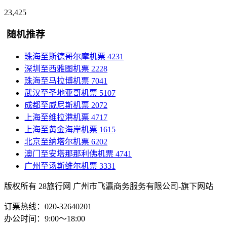
23,425
随机推荐
珠海至斯德哥尔摩机票
4231
深圳至西雅图机票
2228
珠海至马拉博机票
7041
武汉至圣地亚哥机票
5107
成都至威尼斯机票
2072
上海至维拉港机票
4717
上海至黄金海岸机票
1615
北京至纳塔尔机票
6202
澳门至安塔那那利佛机票
4741
广州至汤斯维尔机票
3331
版权所有 28旅行网
广州市飞瀛商务服务有限公司-旗下网站
订票热线：020-32640201
办公时间：9:00～18:00