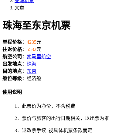
亚洲机票
文章
珠海至东京机票
单程价格：
4235
元
往返价格：
5532
元
航空公司：
索马里航空
出发地点：
珠海
目的地点：
东京
舱位等级：
经济舱
使用说明
1．此票价为净价，不含税费
2．票价与旅客的出行日期相关，以出票为准
3．退改票手续 :视具体机票条款而定