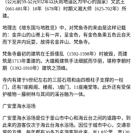
（公元前59-公元932年以庆尚地道区为中心的国家）文武王
（661-681年）18年（678年）时期义湘大师（625-702年）所
建。
地理志《增东国与地胜览》中，对梵鱼寺的来由是这样记载
的：金井山的山脊上有一井，呈金色，有金色鱼乘五色云自天
而下至井内玩耍，故得名金井山、梵鱼寺。
梵鱼寺最初的建筑在壬辰倭乱（1592-1598年）时被毁，而建
筑是1713年重建的。大雄殿建筑手法细腻而华丽，堪称李朝时
期（1392-1910年）建筑之顶峰。
寺内有建于9世纪左右的三层石塔和由四根柱子支撑的一柱
门，还有7座殿阁、楼阁，3扇门，11座庵堂等。此外还有受保
护植物－藤树林与其间的溪谷融为一体。
广安里海水浴场
广安里海水浴场是位于釜山市中心和海云台之间的道路中，到
此来的游客仅次于海云台海水浴场。因位于城市中心，交通非
常的方便，每年都有30多万名游客到此来。长1.8公里，宽120