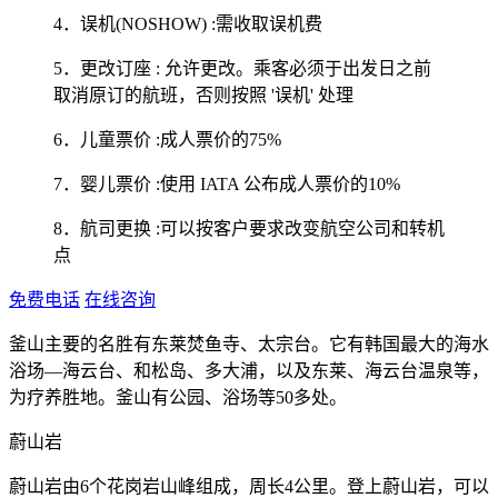
4．误机(NOSHOW) :需收取误机费
5．更改订座 : 允许更改。乘客必须于出发日之前
取消原订的航班，否则按照 '误机' 处理
6．儿童票价 :成人票价的75%
7．婴儿票价 :使用 IATA 公布成人票价的10%
8．航司更换 :可以按客户要求改变航空公司和转机
点
免费电话
在线咨询
釜山主要的名胜有东莱焚鱼寺、太宗台。它有韩国最大的海水
浴场—海云台、和松岛、多大浦，以及东莱、海云台温泉等，
为疗养胜地。釜山有公园、浴场等50多处。
蔚山岩
蔚山岩由6个花岗岩山峰组成，周长4公里。登上蔚山岩，可以