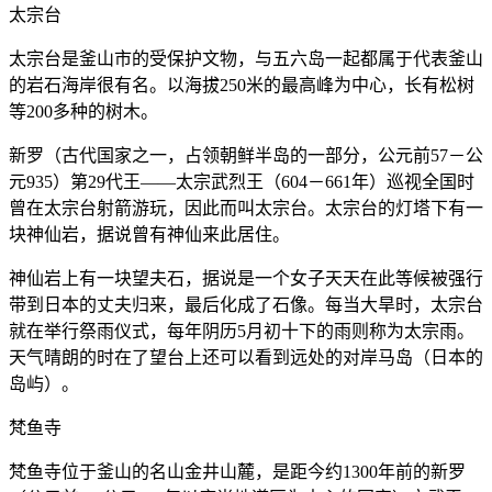
太宗台
太宗台是釜山市的受保护文物，与五六岛一起都属于代表釜山
的岩石海岸很有名。以海拔250米的最高峰为中心，长有松树
等200多种的树木。
新罗（古代国家之一，占领朝鲜半岛的一部分，公元前57－公
元935）第29代王——太宗武烈王（604－661年）巡视全国时
曾在太宗台射箭游玩，因此而叫太宗台。太宗台的灯塔下有一
块神仙岩，据说曾有神仙来此居住。
神仙岩上有一块望夫石，据说是一个女子天天在此等候被强行
带到日本的丈夫归来，最后化成了石像。每当大旱时，太宗台
就在举行祭雨仪式，每年阴历5月初十下的雨则称为太宗雨。
天气晴朗的时在了望台上还可以看到远处的对岸马岛（日本的
岛屿）。
梵鱼寺
梵鱼寺位于釜山的名山金井山麓，是距今约1300年前的新罗