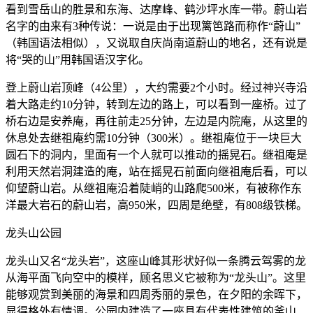
看到雪岳山的胜景和东海、达摩峰、鹤沙坪水库一带。蔚山岩
名字的由来有3种传说：一说是由于出现篱笆路而称作“蔚山”
（韩国语法相似），又说取自庆尚南道蔚山的地名，还有说是
将“哭的山”用韩国语汉字化。
登上蔚山岩顶峰（4公里），大约需要2个小时。经过神兴寺沿
着大路走约10分钟，转到左边的路上，可以看到一座桥。过了
桥右边是安养庵，再往前走25分钟，左边是内院庵，从这里的
休息处去继祖庵约需10分钟（300米）。继祖庵位于一块巨大
圆石下的洞内，里面有一个人就可以推动的摇晃石。继祖庵是
利用天然岩洞建造的庵，站在摇晃石前面向继祖庵后看，可以
仰望蔚山岩。从继祖庵沿着陡峭的山路爬500米，有被称作东
洋最大岩石的蔚山岩，高950米，四周是绝壁，有808级铁梯。
龙头山公园
龙头山又名“龙头岩”，这座山峰其形状好似一条腾云驾雾的龙
从海平面飞向空中的模样，顾名思义它被称为“龙头山”。这里
能够观赏到美丽的海景和四周秀丽的景色，在夕阳的余晖下，
显得格外有情调。公园内建造了一座具有代表性建筑的釜山