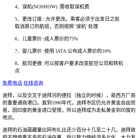
4．误机(NOSHOW) :需收取误机费
5．更改订座 : 允许更改。乘客必须于出发日之前
取消原订的航班，否则按照 '误机' 处理
6．儿童票价 :成人票价的75%
7．婴儿票价 :使用 IATA 公布成人票价的10%
8．航司更换 :可以按客户要求改变航空公司和转机
点
免费电话
在线咨询
迪拜，以及交叉于迪拜河的德拉（独立的时候），是西方厂商
的重要通商港口。直到1990年代，迪拜市区仍允许黄金自由贸
易，因印度的黄金进口受限，所以迪拜成为走私黄金到印度的
地点。
迪拜的石油蕴藏量比阿布扎比还少百分十几至二十几，迪拜政
府不想倚重不多的石油存量，所以致力使经济多元化，大力发