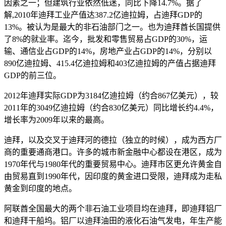
因素之一；但建筑行业依然低迷，同比下降14.7%。据了
解,2010年迪拜工业产值达387.2亿迪拉姆，占迪拜GDP的
13%。被认为是最大的非石油部门之一。也为迪拜酋长国提供
了8%的就业率。迄今，批发和零售贸易占GDP的30%，运
输、通信业占GDP的14%，房地产业占GDP的14%，分别以
890亿迪拉姆、415.4亿迪拉姆和403亿迪拉姆的产值占据迪拜
GDP的前三位。
2012年迪拜实际GDP为3184亿迪拉姆（约合867亿美元），较
2011年的3049亿迪拉姆（约合830亿美元）同比增长约4.4%，
增长率为2009年以来的最高。
迪拜，以及交叉于迪拜河的德拉（独立的时候），成为西方厂
商的重要通商港口。许多的城市新金融中心都设在港区，成为
1970年代与1980年代的重要贸易中心。迪拜市区更允许黄金自
由贸易直到1990年代，因印度的黄金进口受限，迪拜成为走私
黄金到印度的地点。
阿联酋全国最大的两个非石油工业项目均在迪拜，即迪拜铝厂
和迪拜干船坞。铝厂以迪拜油田的液化石油气发电，年生产能