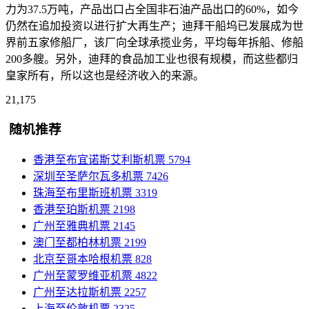
力为37.5万吨，产品出口占全国非石油产品出口的60%，如今
仍然在追加投资以进行扩大再生产；迪拜干船坞已发展成为世
界前五家修船厂，该厂向全球承揽业务，平均每年拆船、修船
200多艘。另外，迪拜的食品加工业也很有规模，而这些都归
皇家所有，所以这也是经济收入的来源。
21,175
随机推荐
香港至布宜诺斯艾利斯机票
5794
深圳至圣萨尔瓦多机票
7426
珠海至布里斯班机票
3319
香港至珀斯机票
2198
广州至雅典机票
2145
澳门至都柏林机票
2199
北京至哥本哈根机票
828
广州至蒙罗维亚机票
4822
广州至达拉斯机票
2257
上海至伦敦机票
2325