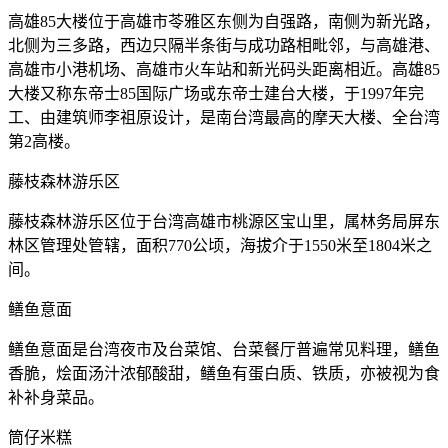
高雄85大楼位于高雄市苓雅区东侧为自强路，南侧为新光路，
北侧为三多路，西边只隔半条街与成功路相毗邻，与高雄港、
高雄市小港机场、高雄市火车站和新光码头距离相近。高雄85
大楼又称东帝士85国际广场或东帝士建台大楼，于1997年完
工、由建筑师李祖原设计，是南台湾最高的摩天大楼、全台湾
第2高楼。
藤枝森林游乐区
藤枝森林游乐区位于台湾高雄市桃源区宝山里，属林务局屏东
林区管理处管辖，面积770公顷，海拔介于1550米至1804米之
间。
鳝鱼意面
鳝鱼意面是台湾夜市及台菜馆、台菜餐厅普遍常见料理，鳝鱼
香脆，烩面汤汁浓郁酸甜，鳝鱼有蛋白质、铁质，亦被视为食
补补身菜品。
筒仔米糕