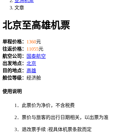
亚洲机票
文章
北京至高雄机票
单程价格：
1360
元
往返价格：
11055
元
航空公司：
国泰航空
出发地点：
北京
目的地点：
高雄
舱位等级：
经济舱
使用说明
1．此票价为净价，不含税费
2．票价与旅客的出行日期相关，以出票为准
3．退改票手续 :视具体机票条款而定