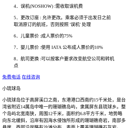
4．误机(NOSHOW) :需收取误机费
5．更改订座 : 允许更改。乘客必须于出发日之前
取消原订的航班，否则按照 '误机' 处理
6．儿童票价 :成人票价的75%
7．婴儿票价 :使用 IATA 公布成人票价的10%
8．航司更换 :可以按客户要求改变航空公司和转机
点
免费电话
在线咨询
小琉球岛
小琉球岛位于高屏溪口之南，东港港口西南约15千米处，是台
湾省附近14属岛中唯一的珊瑚礁岛屿，隶属屏东县琉球乡。整
个岛屿北宽南狭，周围12千米，面积约6.8平方千米，地势略
向东北缓斜，沿岸有因海水侵蚀所形成的珊瑚礁奇岩，南部多
悬崖，西部沿岸略有沙滩分布，表面上覆盖珊瑚礁石灰岩。