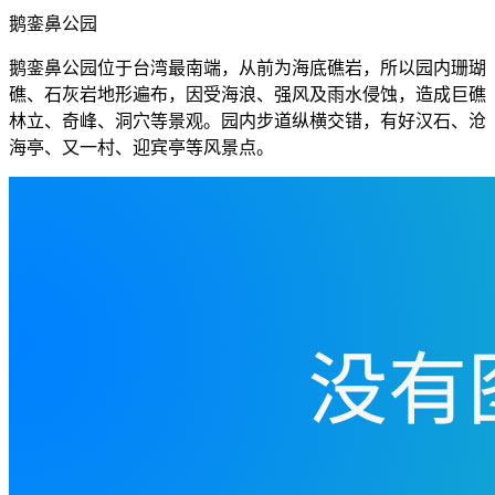
鹅銮鼻公园
鹅銮鼻公园位于台湾最南端，从前为海底礁岩，所以园内珊瑚
礁、石灰岩地形遍布，因受海浪、强风及雨水侵蚀，造成巨礁
林立、奇峰、洞穴等景观。园内步道纵横交错，有好汉石、沧
海亭、又一村、迎宾亭等风景点。