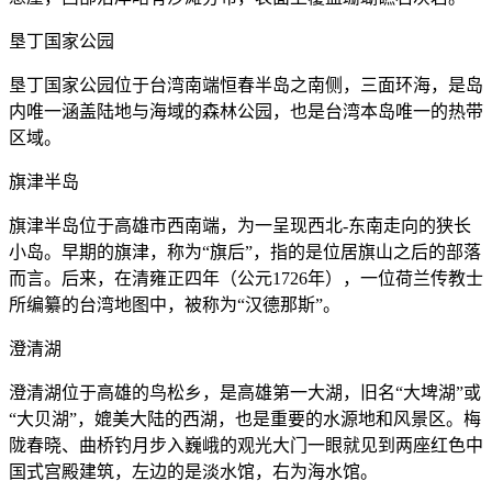
垦丁国家公园
垦丁国家公园位于台湾南端恒春半岛之南侧，三面环海，是岛
内唯一涵盖陆地与海域的森林公园，也是台湾本岛唯一的热带
区域。
旗津半岛
旗津半岛位于高雄市西南端，为一呈现西北-东南走向的狭长
小岛。早期的旗津，称为“旗后”，指的是位居旗山之后的部落
而言。后来，在清雍正四年（公元1726年），一位荷兰传教士
所编纂的台湾地图中，被称为“汉德那斯”。
澄清湖
澄清湖位于高雄的鸟松乡，是高雄第一大湖，旧名“大埤湖”或
“大贝湖”，媲美大陆的西湖，也是重要的水源地和风景区。梅
陇春晓、曲桥钓月步入巍峨的观光大门一眼就见到两座红色中
国式宫殿建筑，左边的是淡水馆，右为海水馆。