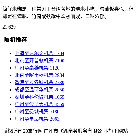
筒仔米糕是一种常见于台湾各地的糯米小吃，与油饭类似，但
却是在瓷瓶、竹筒或铁罐中炊熟而成，口味浓郁。
21,629
随机推荐
上海至达尔文机票
1784
北京至开普敦机票
2190
广州至高雄机票
1120
北京至喀土穆机票
2984
香港至拉各斯机票
2730
成都至温哥华机票
2850
深圳至科伦坡机票
1665
广州至波哥大机票
4559
广州至费城机票
5180
广州至里昂机票
2063
版权所有 28旅行网
广州市飞瀛商务服务有限公司-旗下网站