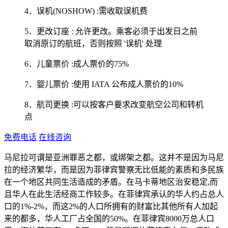
4．误机(NOSHOW) :需收取误机费
5．更改订座 : 允许更改。乘客必须于出发日之前
取消原订的航班，否则按照 '误机' 处理
6．儿童票价 :成人票价的75%
7．婴儿票价 :使用 IATA 公布成人票价的10%
8．航司更换 :可以按客户要求改变航空公司和转机
点
免费电话
在线咨询
马尼拉可谓是亚洲罪恶之都，或绑架之都。这并不是因为马尼
拉的经济繁华，而是因为菲律宾警察无比低能的素质和多民族
在一个地区共同生活造成的矛盾。在马卡蒂地区治安稳定,而
且华人在此生活经商工作较多。在菲律宾承认的华人约占总人
口的1%-2%，而这2%的人口所拥有的财富比其他所有人加起
来的都多，华人工厂占全国的50%。在菲律宾8000万总人口