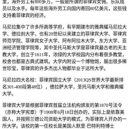
里，海外劳工有800多万，一般是所谓的菲律宾女佣、乐队成
员以及水手。每年这些海外劳工向国内寄回80亿美元，这些钱
支持着菲律宾的经济。
马尼拉集中了许多所高等学府，有早期建市的雅典耀马尼拉大
学、德拉刹大学，也有20世纪以来建立的菲律宾大学、菲律宾
师范学院、菲律宾女子大学、阿布阿拉木大学、东方大学、亚
洲经济管理学院等，其中圣托马斯大学是菲律宾最古老的天主
教大学，创立于1611年，浓绿的大学校园内分布着很多教堂，
校舍也都是古典式建筑。大学内附设一个博物馆，展出很多稀
世珍宝，菲律宾的许多杰出人物都毕业于这所大学。
马尼拉四大名校：菲律宾国立大学（2013QS世界大学最新排
名301-400段第48位），德拉萨大学，圣托马斯大学和雅典耀
大学。
菲律宾大学是根据菲律宾首届立法机构颁发的第1870号法令
（亦称大学宪章）于1908年6月18日创办的，实际上是依靠美
国人，并按照兰德公司资助大学的模式，为菲律宾人开办的一
所大学。该校的第一任校长是美国人默里·巴特利特博士