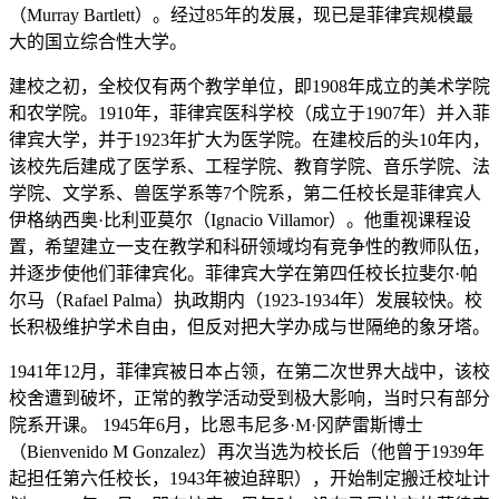
（Murray Bartlett）。经过85年的发展，现已是菲律宾规模最
大的国立综合性大学。
建校之初，全校仅有两个教学单位，即1908年成立的美术学院
和农学院。1910年，菲律宾医科学校（成立于1907年）并入菲
律宾大学，并于1923年扩大为医学院。在建校后的头10年内，
该校先后建成了医学系、工程学院、教育学院、音乐学院、法
学院、文学系、兽医学系等7个院系，第二任校长是菲律宾人
伊格纳西奥·比利亚莫尔（Ignacio Villamor）。他重视课程设
置，希望建立一支在教学和科研领域均有竞争性的教师队伍，
并逐步使他们菲律宾化。菲律宾大学在第四任校长拉斐尔·帕
尔马（Rafael Palma）执政期内（1923-1934年）发展较快。校
长积极维护学术自由，但反对把大学办成与世隔绝的象牙塔。
1941年12月，菲律宾被日本占领，在第二次世界大战中，该校
校舍遭到破坏，正常的教学活动受到极大影响，当时只有部分
院系开课。 1945年6月，比恩韦尼多·M·冈萨雷斯博士
（Bienvenido M Gonzalez）再次当选为校长后（他曾于1939年
起担任第六任校长，1943年被迫辞职），开始制定搬迁校址计