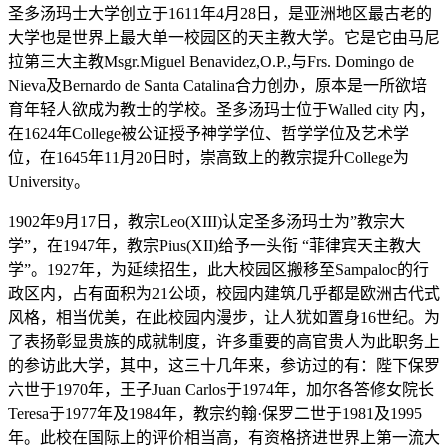
圣多汤玛士大学创立于1611年4月28日，是亚洲地区最古老的
大学也是世界上最大单一校园区的天主教大学。它是它由马尼
拉第三大主教Msgr.Miguel Benavidez,O.P.,与Frs. Domingo de
Nieva及Bernardo de Santa Catalina合力创办，原本是一所欲培
育年轻人欲成为教士的学校。圣多汤玛士位于Walled city 内，
在1624年College被公证授予神学学位、哲学学位及艺术学
位，在1645年11月20日时，崇高致上的教宗提升College为
University。
1902年9月17日，教宗Leo(XIII)认定圣多汤玛士为”教宗大
学”，在1947年，教宗Pius(XII)给予一头衔 “菲律宾天主教大
学”。1927年，为延续招生，此大校园区搬移至Sampaloc的行
政区内，占有面积为21公顷，校园内建筑几乎都是欧洲古代式
风格，相当优美，在此校园内漫步，让人犹如置身16世纪。为
了表扬彰显贵族的成就制度，许多重要的高官贵人为此职务上
的参访此大学，其中，这三十几年来，参访过的有：陛下保罗
六世于1970年，王子Juan Carlos于1974年，加尔各答修女院长
Teresa于1977年及1984年，教宗约翰·保罗二世于1981及1995
年。此校在国际上的评价相当高，有资格挤进世界上第一流大