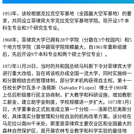
1953年，该校根据克拉克空军基地（全国最大空军基地）的要
求，共同设立菲律宾大学克拉克空军基地学院。现开设3个本
科生专业和3个研究生专业。
1968年，菲律宾大学已拥有28个学院（分散在3个校园内）和5
个地方性学院（其中碧瑶学院规模最大，自1961年重新组建
后，先后开设9个本科专业和两个硕士学位专业）。
1972年11月20日，当时的共和国总统马科斯下令对菲律宾大学
进行重大改组，旨在将该校办成全国一流大学，同时实施统一
和分散相结合的管理体制，部分学术机构获得自主权。第十一
任校长萨尔瓦多·P·洛佩斯（Salvador P Lopez）博士于1969年
上任后积极推行民主协商制，扩大教学和科研设施，增加教职
工薪金，建立助学金制度，学校规模进一步扩大。1973年1月1
日，大学董事会正式批准成立第一个分校——洛斯巴尼奥斯分
校，具体落实分散管理和分校自治的机构改革方案。该分校在
马尼拉以南80千米处，那里是菲律宾主要农业区和全国最大的
森林自然保护区，是开展农林专业教学和科学实验的最佳地