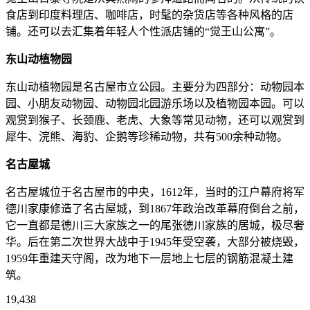
食店到印度料理店、咖啡店，时髦的杂货店等各种风格的店
铺。还可以去汇集着年轻人个性派店铺的“觉王山公寓”。
东山动植物园
东山动植物园是名古屋市立公园。主要分为四部分：动物园本
园、小朋友动物园、动物园北园游乐场以及植物园本园。可以
观赏到猴子、长颈鹿、老虎、大象等常见动物，还可以观赏到
犀牛、浣熊、海豹、企鹅等珍稀动物，共有500余种动物。
名古屋城
名古屋城位于名古屋市的中央，1612年，当时的江户幕府将军
德川家康修造了名古屋城，到1867年政治改革幕府倒台之前，
它一直都是德川三大家族之一的尾张德川家族的居城，极尽奢
华。后在第二次世界大战中于1945年受空袭，大部分被烧毁，
1959年重建天守阁，改为地下一层地上七层的钢筋混凝土建
筑。
19,438