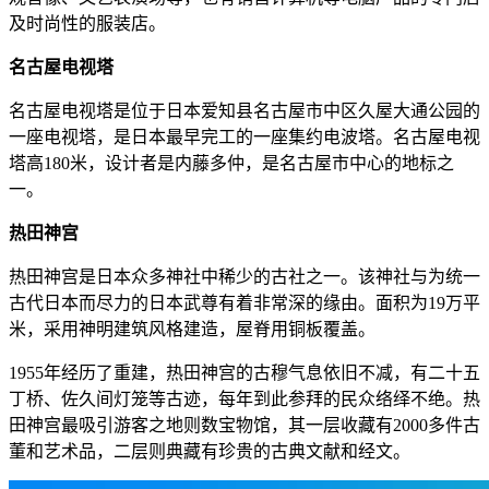
及时尚性的服装店。
名古屋电视塔
名古屋电视塔是位于日本爱知县名古屋市中区久屋大通公园的
一座电视塔，是日本最早完工的一座集约电波塔。名古屋电视
塔高180米，设计者是内藤多仲，是名古屋市中心的地标之
一。
热田神宫
热田神宫是日本众多神社中稀少的古社之一。该神社与为统一
古代日本而尽力的日本武尊有着非常深的缘由。面积为19万平
米，采用神明建筑风格建造，屋脊用铜板覆盖。
1955年经历了重建，热田神宫的古穆气息依旧不减，有二十五
丁桥、佐久间灯笼等古迹，每年到此参拜的民众络绎不绝。热
田神宫最吸引游客之地则数宝物馆，其一层收藏有2000多件古
董和艺术品，二层则典藏有珍贵的古典文献和经文。