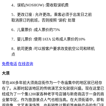
4．误机(NOSHOW) :需收取误机费
5．更改订座 : 允许更改。乘客必须于出发日之前
取消原订的航班，否则按照 '误机' 处理
6．儿童票价 :成人票价的75%
7．婴儿票价 :使用 IATA 公布成人票价的10%
8．航司更换 :可以按客户要求改变航空公司和转机
点
免费电话
在线咨询
大须
早在400多年前大须商店街作为一个寺庙集中的地区就已经存
在了。从那时起该地区的传统演艺文化就很兴盛。现在这里已
经成为了一个集1200家各种老字号店铺与新奇商店于一身的商
业繁华区，作为旅游景点人气也相当高。在大须街道中，即有
观音像、文艺表演场等，也有销售计算机等电脑产品的专门店