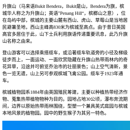
升旗山（马来语Bukit Bendera，Bukit是山，Bendera为旗，槟
城华人称之为升旗山；英语”Penang Hill“，槟榔山之意），位
在岛屿中部，槟城的主要山麓有西山、虎山、草莓山是当地居
民避暑圣地，西山主峰高830米为槟城至高点。由于昔日英国
高官多居住于此，山下士兵利用旗语传递重要讯息，此乃升旗
山名称之由来。
登山游客可以选择乘搭缆车，或沿著缆车轨道旁的小径及梯级
徒步而上，一面运动、一面欣赏隐藏在升旗山热带雨林内的奇
花异草，沿途并可俯览乔治市的壮丽景色；山上空气清新，景
色一览无遗，山上另可参观槟城飞禽公园。缆车于1923年通
车。
槟城植物园系1884年由英国殖民筹建，主要以种植热带经济作
物、蒐集热带植物物种为目的。园地占地30公顷，瀑布奔流期
间，边界以原始热带雨林围绕，型塑一个兼具英式庭园与槟城
本地风景的植物园。园中的野生猴子为其另一特色。