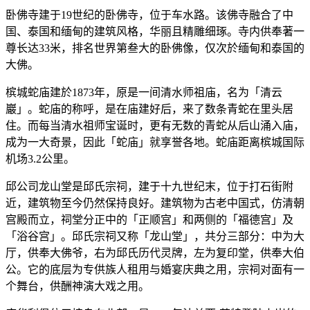
卧佛寺建于19世纪的卧佛寺，位于车水路。该佛寺融合了中
国、泰国和缅甸的建筑风格，华丽且精雕细琢。寺内供奉著一
尊长达33米，排名世界第叁大的卧佛像，仅次於缅甸和泰国的
大佛。
槟城蛇庙建於1873年，原是一间清水师祖庙，名为「清云
巖」。蛇庙的称呼，是在庙建好后，来了数条青蛇在里头居
住。而每当清水祖师宝诞时，更有无数的青蛇从后山涌入庙，
成为一大奇景，因此「蛇庙」就享誉各地。蛇庙距离槟城国际
机场3.2公里。
邱公司龙山堂是邱氏宗祠，建于十九世纪末，位于打石街附
近，建筑物至今仍然保持良好。建筑物为古老中国式，仿清朝
宫殿而立，祠堂分正中的「正顺宫」和两侧的「福德宫」及
「浴谷宫」。邱氏宗祠又称「龙山堂」，共分三部分：中为大
厅，供奉大佛爷，右为邱氏历代灵牌，左为复印堂，供奉大伯
公。它的底层为专供族人租用与婚宴庆典之用，宗祠对面有一
个舞台，供酬神演大戏之用。