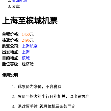
亚洲机票
文章
上海至槟城机票
单程价格：
1450
元
往返价格：
2496
元
航空公司：
上海航空
出发地点：
上海
目的地点：
槟城
舱位等级：
经济舱
使用说明
1．此票价为净价，不含税费
2．票价与旅客的出行日期相关，以出票为准
3．退改票手续 :视具体机票条款而定