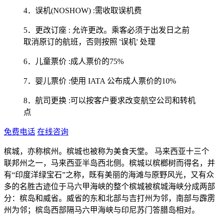
4．误机(NOSHOW) :需收取误机费
5．更改订座 : 允许更改。乘客必须于出发日之前
取消原订的航班，否则按照 '误机' 处理
6．儿童票价 :成人票价的75%
7．婴儿票价 :使用 IATA 公布成人票价的10%
8．航司更换 :可以按客户要求改变航空公司和转机
点
免费电话
在线咨询
槟城，亦称槟州。槟城也被称为美食天堂。 马来西亚十三个
联邦州之一，马来西亚半岛西北侧。槟城以槟榔树而得名，并
有“印度洋绿宝石”之称，既有美丽的海滩与原野风光，又有众
多的名胜古迹位于马六甲海峡的整个槟城被槟城海峡分成两部
分：槟岛和威省。威省的东和北部与吉打州为邻，南部与霹雳
州为邻；槟岛西部隔马六甲海峡与印尼苏门答腊岛相对。