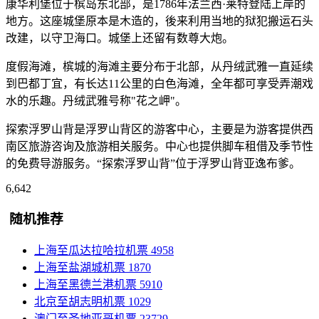
康华利堡位于槟岛东北部，是1786年法兰西·莱特登陆上岸的
地方。这座城堡原本是木造的，後来利用当地的狱犯搬运石头
改建，以守卫海口。城堡上还留有数尊大炮。
度假海滩，槟城的海滩主要分布于北部，从丹绒武雅一直延续
到巴都丁宜，有长达11公里的白色海滩，全年都可享受弄潮戏
水的乐趣。丹绒武雅号称"花之岬"。
探索浮罗山背是浮罗山背区的游客中心，主要是为游客提供西
南区旅游咨询及旅游相关服务。中心也提供脚车租借及季节性
的免费导游服务。“探索浮罗山背”位于浮罗山背亚逸布爹。
6,642
随机推荐
上海至瓜达拉哈拉机票
4958
上海至盐湖城机票
1870
上海至黑德兰港机票
5910
北京至胡志明机票
1029
澳门至圣地亚哥机票
23729