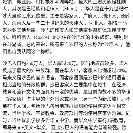
城镇，即亚庇、山打根和斗湖等地。最大的土著民族是杜顺
人，其次是巴瑶族和毛律人（Murut）。华人是在十九世纪时
才大量移民来到这里，主要是客家人、广府人、潮州人、闽南
人、海南人及一些二十世纪来的天津人 、河北人。相较于马
来西亚其他州属，沙巴的印度人和其他南亚裔群体规模非常
小。科科斯人（Cocos）是居住在沙巴州的少数族群，特别是
在斗湖省。总的来说，所有来自沙巴的人被称为“沙巴人”，他
们也自我认同这个称呼。
沙巴人口约350万人，华人超过70万。因当地族群较多，华人
反成了最大的外来族群，而在华人中，客家人比例超过70%。
马来文是沙巴的官方语言，而客家语则是沙巴州的通用语言；
相比当地的分散族群，沙巴客家人主要集中在城市，在经济、
教育和流行文化方面具有一定的优势，是目前为数不多的华语
（客家语）占主导的海外国家或地区（另一个为新加坡）。不
单在华人间，包括沙巴各当地族群间均能使用客家语互相交
流，当地学校、基督教会、政府部门等均使用客家语沟通。同
时，当地优质学校多为华文中学，而华文中学奉行3语教育，
即马来文+英文+华文，因此沙巴人的语言能力普遍较强。除