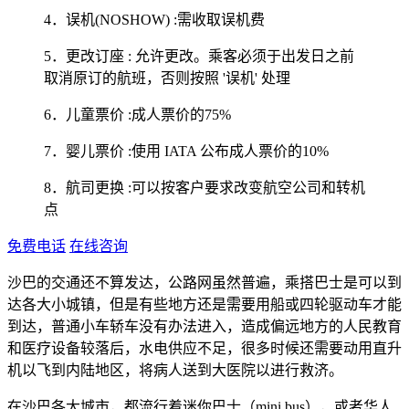
4．误机(NOSHOW) :需收取误机费
5．更改订座 : 允许更改。乘客必须于出发日之前
取消原订的航班，否则按照 '误机' 处理
6．儿童票价 :成人票价的75%
7．婴儿票价 :使用 IATA 公布成人票价的10%
8．航司更换 :可以按客户要求改变航空公司和转机
点
免费电话
在线咨询
沙巴的交通还不算发达，公路网虽然普遍，乘搭巴士是可以到
达各大小城镇，但是有些地方还是需要用船或四轮驱动车才能
到达，普通小车轿车没有办法进入，造成偏远地方的人民教育
和医疗设备较落后，水电供应不足，很多时候还需要动用直升
机以飞到内陆地区，将病人送到大医院以进行救济。
在沙巴各大城市，都流行着迷你巴士（mini bus），或者华人