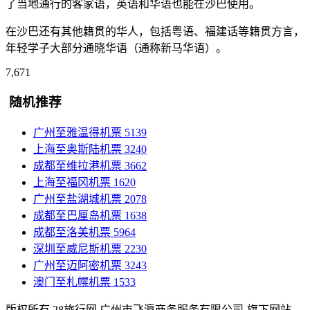
了当地通行的客家语，英语和华语也能在沙巴使用。
在沙巴还有其他籍贯的华人，包括粤语、福建话等籍贯方言，
年轻学子大部分通晓华语（通称新马华语）。
7,671
随机推荐
广州至雅温得机票
5139
上海至奥斯陆机票
3240
成都至维拉港机票
3662
上海至福冈机票
1620
广州至盐湖城机票
2078
成都至巴厘岛机票
1638
成都至洛美机票
5964
深圳至威尼斯机票
2230
广州至迈阿密机票
3243
澳门至札幌机票
1533
版权所有 28旅行网
广州市飞瀛商务服务有限公司-旗下网站