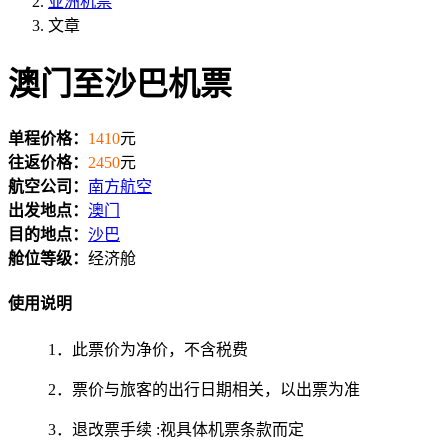
亚洲机票
文章
澳门至沙巴机票
单程价格：
1410
元
往返价格：
2450
元
航空公司：
南方航空
出发地点：
澳门
目的地点：
沙巴
舱位等级：
经济舱
使用说明
1．此票价为净价，不含税费
2．票价与旅客的出行日期相关，以出票为准
3．退改票手续 :视具体机票条款而定