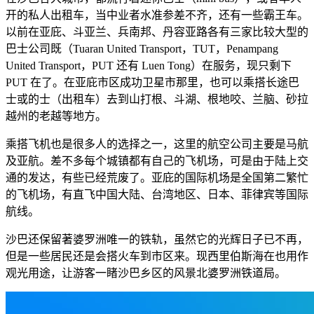
开的私人出租车，当中业者水准参差不齐，还有一些霸王车。
以前在亚庇、斗亚兰、兵南邦、丹容亚路各有三家比较大型的
巴士公司既（Tuaran United Transport，TUT，Penampang
United Transport，PUT 还有 Luen Tong）在服务，现只剩下
PUT 在了。在亚庇市区成功卫星市那里，也可以乘搭长途巴
士或的士（出租车）去到山打根、斗湖、根地咬、兰脑、砂拉
越州的老越等地方。
乘搭飞机也是很多人的选择之一，这里的航空公司主要是马航
及亚航。差不多每个城镇都有自己的飞机场，可是由于陆上交
通的发达，有些已经荒废了。亚庇的国际机场是全国第二繁忙
的飞机场，有直飞中国大陆、台湾地区、日本、菲律宾等国际
航线。
沙巴还保留著婆罗洲唯一的铁轨，虽然它的光辉日子已不再，
但是一些居民还是会搭火车到市区来。现西里伯斯海在也用作
观光用途，让游客一睹沙巴乡区的风景北婆罗洲铁道局。