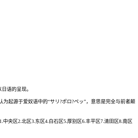
以日语的呈现。
认为起源于爱奴语中的“サリ?ポロ?ペッ”，意思是完全与前者颠
.北区3.东区4.白石区5.厚别区6.丰平区7.清田区8.南区