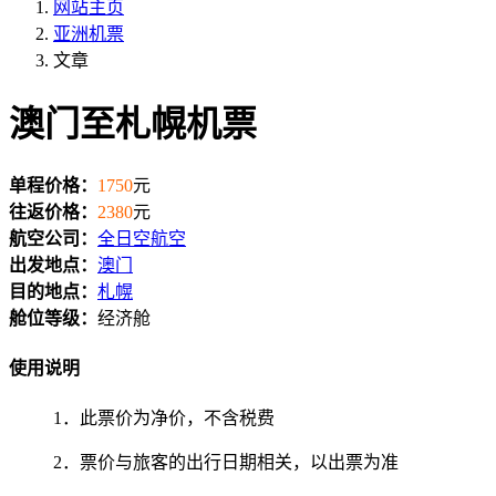
网站主页
亚洲机票
文章
澳门至札幌机票
单程价格：
1750
元
往返价格：
2380
元
航空公司：
全日空航空
出发地点：
澳门
目的地点：
札幌
舱位等级：
经济舱
使用说明
1．此票价为净价，不含税费
2．票价与旅客的出行日期相关，以出票为准