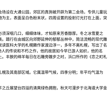
会场设在大通公园，郊区的真驹被开辟为第二会场，专供儿童玩
物为主，表面呈白色粉末状，四周设置的投射灯光打在上面，突
必须深咽几口，细细体味，才知原来芳香醇厚。冬之冰雪夏之
美。踏行在由城区向郊野延伸的郁郁丛林中，简洁流畅的现代雕
就读医科大学的札幌籍作家渡边淳一，多年不离札幌，写出了名
动人的传说和不朽之作，他的故居如今早已游人如织，他的名
上。丰腴的绵羊每日在石雕旁踱步之时，浜口所作的《恋之町札
札幌及其南部区域。它属温带气候，四季分明；年平均气温为
羊之丘展望台四溢的清爽绿色拥抱，秋天可漫步于北海道大学金