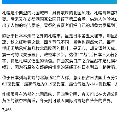
札幌是个典型的北国城市，具有浓厚的北国风味。札幌每年都
耍。后来又在支笏湖国家公园开辟了第三会场，供游人体验冰
出了人物的纯洁质感。雪祭的参赛者们把自己的想象力发挥到
静卧于日本本州岛之外的札幌市，虽是日本第五大城市，却显
凉，秋之红叶春之绿，四季节气不同，景色也迥然大异。每年
塑闲闲地承托着几枚北风吹落的枫叶，是无心，却又浑然天成
震一时的《失乐园》。难怪本乡新，这位“二战”后日本三大
字，将是札幌民谣里的骄傲。作曲家浜口库之介虽然不是札幌
幌》，因为石原依次郎缠绵悱恻的演绎正在日本列岛一路传唱
位于日本列岛北端的北海道地广人稀，总面积占日该国土五分
8.2摄氏度，最高气温为31.9摄氏度，最低气温为-14.4摄氏
札幌虽具有浓郁的北国风味，但四季分明，春天可以在大通公
黄色的银杏林荫道，冬天则可融入国际滑雪场白茫茫的世界。
7,466