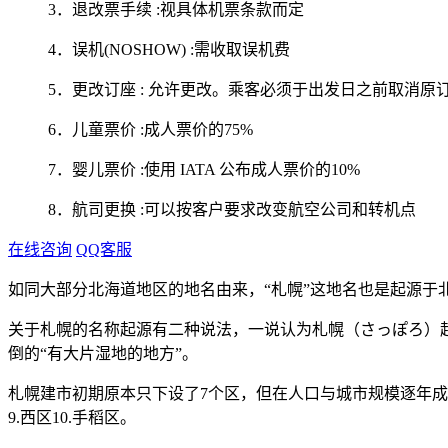
3．退改票手续 :视具体机票条款而定
4．误机(NOSHOW) :需收取误机费
5．更改订座 : 允许更改。乘客必须于出发日之前取消原订
6．儿童票价 :成人票价的75%
7．婴儿票价 :使用 IATA 公布成人票价的10%
8．航司更换 :可以按客户要求改变航空公司和转机点
在线咨询
QQ客服
如同大部分北海道地区的地名由来，“札幌”这地名也是起源于
关于札幌的名称起源有二种说法，一说认为札幌（さっぽろ）起源
倒的“有大片湿地的地方”。
札幌建市初期原本只下设了7个区，但在人口与城市规模逐年成长之后
9.西区10.手稻区。