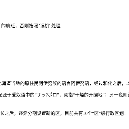
的航班，否则按照 '误机' 处理
北海道当地的原住民阿伊努族的语言阿伊努语，经过和化之后，
于爱奴语中的“サッ?ポロ”，意指“干燥的开阔地”；另一说则
，逐渐分割设置新的区，目前共有10个“区”级行政区划：1.中央区2