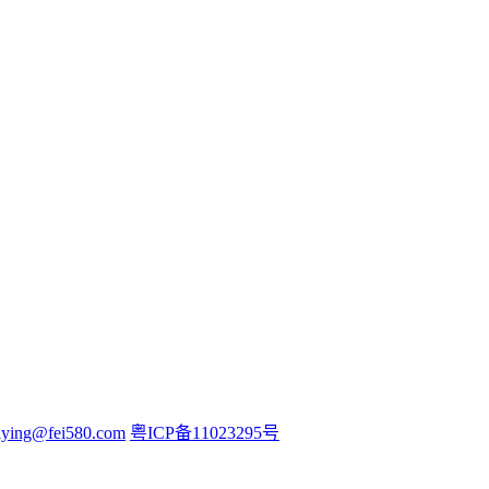
iying@fei580.com
粤ICP备11023295号