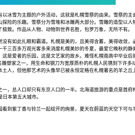
有以冰雪为主题的户外活动，这就是札幌雪祭的由来。雪祭的主
山探险的乐趣。雪祭分为雪堆和冰雕两大部分。雪雕的造型以人
了极致。作品从人物、动物到世界名胜，包罗万象，无所不有。
然没有如此扎眼和霸道。札幌是美的，且美得含蓄，美得收敛，
一千三百多万观光客多来消度札幌美妙的冬夏，最爱它晚秋的静
。这是爱者的乐园，这是文艺家的故乡。难怪札幌南高中毕业后
著名雕塑家之一，用生命和钢刀为宽厚质朴的札幌人民镌刻下许多
本土人，但他那艺术的头像早已被永恒定格在札幌著名的羊之丘
。
之一，总人口却只有东京人口的一半。北海道旅游的重点是首府
度，是日本第五大城市。
园看到紫丁香与铃兰一起绽开的绚景，夏天在蔚蓝的天空下可与