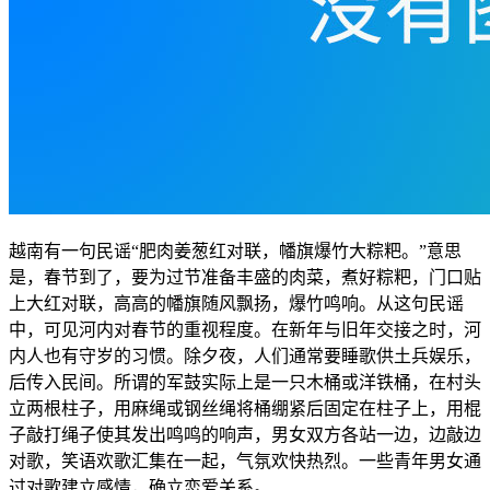
越南有一句民谣“肥肉姜葱红对联，幡旗爆竹大粽粑。”意思
是，春节到了，要为过节准备丰盛的肉菜，煮好粽粑，门口贴
上大红对联，高高的幡旗随风飘扬，爆竹鸣响。从这句民谣
中，可见河内对春节的重视程度。在新年与旧年交接之时，河
内人也有守岁的习惯。除夕夜，人们通常要睡歌供土兵娱乐，
后传入民间。所谓的军鼓实际上是一只木桶或洋铁桶，在村头
立两根柱子，用麻绳或钢丝绳将桶绷紧后固定在柱子上，用棍
子敲打绳子使其发出鸣鸣的响声，男女双方各站一边，边敲边
对歌，笑语欢歌汇集在一起，气氛欢快热烈。一些青年男女通
过对歌建立感情，确立恋爱关系。