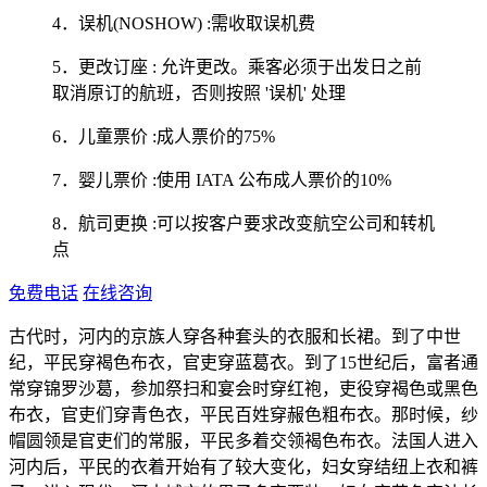
4．误机(NOSHOW) :需收取误机费
5．更改订座 : 允许更改。乘客必须于出发日之前
取消原订的航班，否则按照 '误机' 处理
6．儿童票价 :成人票价的75%
7．婴儿票价 :使用 IATA 公布成人票价的10%
8．航司更换 :可以按客户要求改变航空公司和转机
点
免费电话
在线咨询
古代时，河内的京族人穿各种套头的衣服和长裙。到了中世
纪，平民穿褐色布衣，官吏穿蓝葛衣。到了15世纪后，富者通
常穿锦罗沙葛，参加祭扫和宴会时穿红袍，吏役穿褐色或黑色
布衣，官吏们穿青色衣，平民百姓穿赧色粗布衣。那时候，纱
帽圆领是官吏们的常服，平民多着交领褐色布衣。法国人进入
河内后，平民的衣着开始有了较大变化，妇女穿结纽上衣和裤