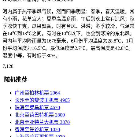
河内属于热带季风气候，然而四季明显：春季，春天温暖，常
有小雨，花草宜人；夏季高温多雨，午后到晚上常有凉风；秋
季凉快干爽，瓜果飘香，时有台风、洪涝；冬季较冷，气温常
在14℃到18℃之间，有时在10℃以下，也会刮寒冷的东北风。
河内年平均降雨量为1676毫米，6月份平均温度为28.8℃，1月
份平均温度为16.5℃。最低温度是2.7℃，最高温度是42.8℃。
湿度中等，有时低于80%。
7,128
随机推荐
广州至柏林机票
2064
长沙至的黎波里机票
4965
珠海至罗马机票
4670
北京至荷巴特机票
2800
北京至亚特兰大机票
3870
香港至曼谷机票
1020
上海至哈瓦那机票
4070