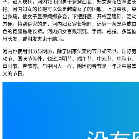
子。进入现代，河内城市的男子多穿西装，妇女穿花色窄油长
袍。河内妇女的长袍可以说是越南女子的国服，上身束腰，突
出身段，使女子显得婀娜多姿，下摆舒展，开权至腰际，活动
方便。特别讲究的是，河内妇女穿长袍时，还穿一条黑色或白
色的宽腿拖地长裤。河内妇女喜戴项链、手阈、戒指，多留披
肩长发，或用发夹束于脑后。
河内也使用阳历与阴历，除了国家法定的节日如元旦、国际劳
动节、国庆节等外，也过清明节、端午节、中元节、中秋节、
重阳节、春节等。与中国人一样，阴历的春节是一年之中最盛
大的节日。