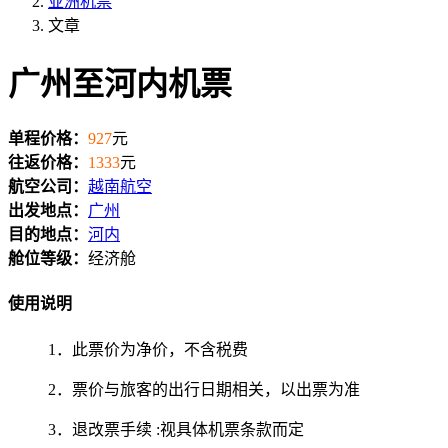
亚洲机票
文章
广州至河内机票
单程价格：
927
元
往返价格：
1333
元
航空公司：
越南航空
出发地点：
广州
目的地点：
河内
舱位等级：
经济舱
使用说明
1．此票价为净价，不含税费
2．票价与旅客的出行日期相关，以出票为准
3．退改票手续 :视具体机票条款而定