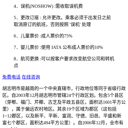
4．误机(NOSHOW) :需收取误机费
5．更改订座 : 允许更改。乘客必须于出发日之前
取消原订的航班，否则按照 '误机' 处理
6．儿童票价 :成人票价的75%
7．婴儿票价 :使用 IATA 公布成人票价的10%
8．航司更换 :可以按客户要求改变航空公司和转机
点
免费电话
在线咨询
胡志明市是越南的一个中央直辖市，行政地位等同于省级行政
区。自2003年12月胡志明市管辖24个行政区划。包含5个县区
（芽郫、福门、芹椰、古芝及平政五县区，面积达1601平方公
里），属于偏远农村地区。其余19个区域为郡区（这包括
1~12郡区，以及新平、平新、富润、守德、旧邑、平盛和新
富七个郡区，面积达494平方公里）。自2006年12月，全市有