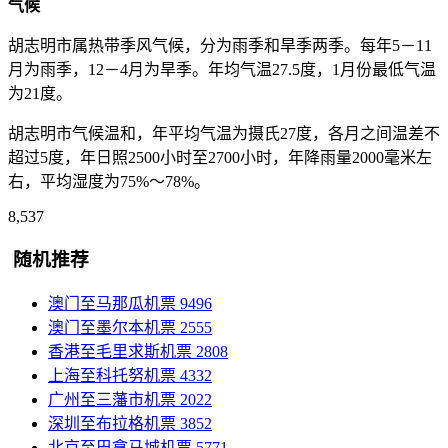
气候
胡志明市属热带季风气候，分为雨季和旱季两季。每年5－11
月为雨季，12－4月为旱季。年均气温27.5度，1月份最低气温
为21度。
胡志明市气候温和，年平均气温为摄氏27度，各月之间温差不
超过5度，年日照2500小时至2700小时，年降雨量2000毫米左
右，平均湿度为75%～78%。
8,537
随机推荐
澳门至马那瓜机票
9496
澳门至墨尔本机票
2555
香港至毛里求斯机票
2808
上海至科托努机票
4332
广州至三藩市机票
2022
深圳至布拉格机票
3852
北京至巴拿马城机票
5771