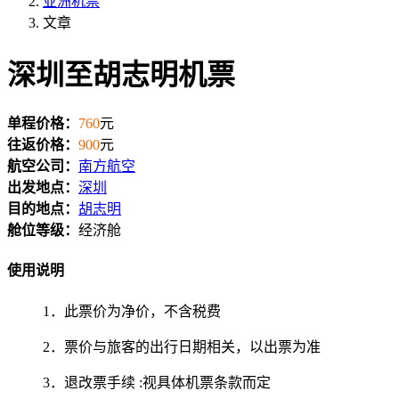
亚洲机票
文章
深圳至胡志明机票
单程价格：
760
元
往返价格：
900
元
航空公司：
南方航空
出发地点：
深圳
目的地点：
胡志明
舱位等级：
经济舱
使用说明
1．此票价为净价，不含税费
2．票价与旅客的出行日期相关，以出票为准
3．退改票手续 :视具体机票条款而定