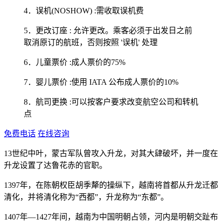
4．误机(NOSHOW) :需收取误机费
5．更改订座 : 允许更改。乘客必须于出发日之前
取消原订的航班，否则按照 '误机' 处理
6．儿童票价 :成人票价的75%
7．婴儿票价 :使用 IATA 公布成人票价的10%
8．航司更换 :可以按客户要求改变航空公司和转机
点
免费电话
在线咨询
13世纪中叶，蒙古军队曾攻入升龙，对其大肆破坏，并一度在
升龙设置了达鲁花赤的官职。
1397年，在陈朝权臣胡季犛的操纵下，越南将首都从升龙迁都
清化，并将清化称为“西都”，升龙称为“东都”。
1407年—1427年间，越南为中国明朝占领，河内是明朝交趾布