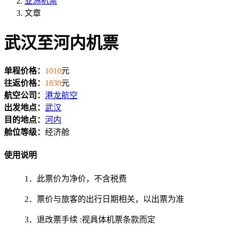
亚洲机票
文章
武汉至河内机票
单程价格：
1010
元
往返价格：
1830
元
航空公司：
港龙航空
出发地点：
武汉
目的地点：
河内
舱位等级：
经济舱
使用说明
1．此票价为净价，不含税费
2．票价与旅客的出行日期相关，以出票为准
3．退改票手续 :视具体机票条款而定