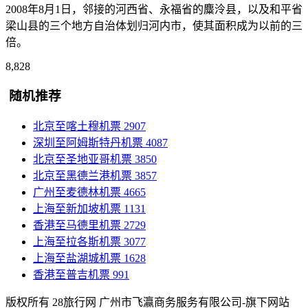
2008年8月1日，邻接的河西省、永福省的麋泠县，以及和平省
梁山县的三个地方自治体划归河内市，使其面积成为以前的三
倍。
8,828
随机推荐
北京至喀土穆机票
2907
深圳至阿姆斯特丹机票
4087
北京至圣地亚哥机票
3850
北京至黑德兰港机票
3857
广州至麦德林机票
4665
上海至新加坡机票
1131
香港至马德里机票
2729
上海至拉各斯机票
3077
上海至盐湖城机票
1628
香港至普吉机票
991
版权所有 28旅行网
广州市飞瀛商务服务有限公司-旗下网站