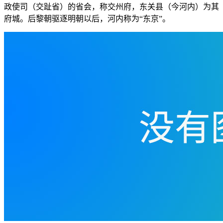
政使司（交趾省）的省会，称交州府，东关县（今河内）为其
府城。后黎朝驱逐明朝以后，河内称为“东京”。