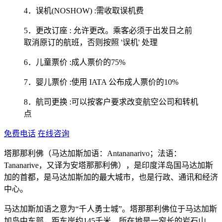
4．误机(NOSHOW) :需收取误机费
5．更改订座 : 允许更改。乘客必须于出发日之前
取消原订的航班，否则按照 '误机' 处理
6．儿童票价 :成人票价的75%
7．婴儿票价 :使用 IATA 公布成人票价的10%
8．航司更换 :可以按客户要求改变航空公司和转机
点
免费电话
在线咨询
塔那那利佛（马达加斯加语：Antananarivo；法语：
Tananarive，又译为安塔那那利佛），是印度洋岛国马达加斯
加的首都，是马达加斯加的最大城市，也是行政、通讯和经济
中心。
马达加斯加语之意为“千人勇士城”。塔那那利佛位于马达加斯
加岛中东部，距东岸约145千米，所在地是一窄长的岩石山