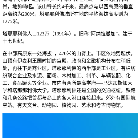
脊，地势崎岖。该山脊长约4千米，最高点与以西高原的垂直
距离约为200米，塔那那利佛城所在地的平均海拔高度则为
1275米。
塔那那利佛人口123万（1991年）。旧称“阿纳拉曼加”。建于
十七世纪。
在中部高原东一处海拔1，470米的山脊上。市区依地势起伏，
山顶有伊麦利王国时期的宫殿，政府和金融机构分布在稍低
处，再往下是商业区。塔那那利佛的西半部是工业区，有棉纺
织联合企业及水泥、面粉、木材加工、制革、车辆装配、化
工、食品罐头等企业。市内有两所最高学府──马达加斯加大
学和塔那那利佛大学。塔那那利佛还是全国的交通枢纽，铁路
和几条公路把首都与岛上的各大港口连接起来。郊外有国际航
空站。有天文台、动物园、植物园、艺术和考古博物馆。