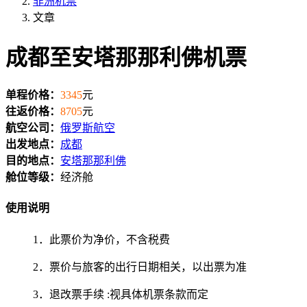
非洲机票
文章
成都至安塔那那利佛机票
单程价格：
3345
元
往返价格：
8705
元
航空公司：
俄罗斯航空
出发地点：
成都
目的地点：
安塔那那利佛
舱位等级：
经济舱
使用说明
1．此票价为净价，不含税费
2．票价与旅客的出行日期相关，以出票为准
3．退改票手续 :视具体机票条款而定