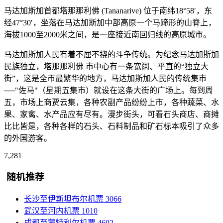
马达加斯加首都塔那那利佛 (Tananarive) 位于南纬18°58′，东
经47°30′，坐落在马达加斯加中部高原一个马蹄形的山脊上，
海拔1000至2000米之间，是一座接近南回归线的高原城市。
马达加斯加人民有着不屈不挠的斗争传统。为纪念马达加斯加
民族独立，塔那那利佛 市中心有一条宽阔、平直的“独立大
街”，这是全市最繁华的地方，马达加斯加人民的传统集市
──"佐马"（星期五集市）就设在这条大街的广场上。每到周
五，市场上商贾云集，各种农副产品纷纷上市，各种蔬菜、水
果、家禽、水产品应有尽有。漫步街头，可看石头商店、商摊
比比皆是，各种各样的石头、石料制品和矿石标本吸引了众多
的外国游客。
7,281
随机推荐
长沙至伊斯坦布尔机票
3066
武汉至河内机票
1010
成都至蒙特利尔机票
4692