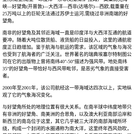
峡—好望角(开普敦)—大西洋—西非(达咯尔)—西欧,载重量在
25万吨以上的巨轮无法通过苏伊士运河,需绕过非洲南端的好
望角。
南非的好望角及其邻近海域一直是印度洋与大西洋互通的航道
要冲。随着大吨位散货船、液货船的日益投入，这里的通航密
度正日趋增加。鉴于航海与航运的需求，该区域的气象与海况
也受到了航海者的广泛关注。世界著名的瑞典埃塞尔特制图公
司在它的出版物上曾将南纬40°-50°描述为强风带。地处南纬
35°的好望角一带恰好与西风带毗邻，是恶劣气象的直接受害
者。
2000年至2001年，该公司航经这一带海域达四次以上，实地纵
观了它的气象海况变化。
与好望角所处的地理位置有很大关系。在南半球中纬度地带只
有非洲的好望角、南美洲的合恩角，以及澳大利亚南部沿岸和
新西兰的南岛位于这里，其它几乎被三大洋的南部海域所环
绕，构成一个封闭的水圈通称为南大洋，这里终年西风劲吹，