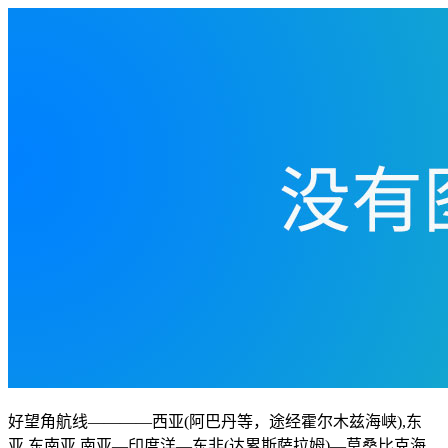
好望角航线————西亚(阿巴丹等，途经霍尔木兹海峡),东
亚,东南亚,南亚—印度洋—东非(达累斯萨拉姆)—莫桑比克海