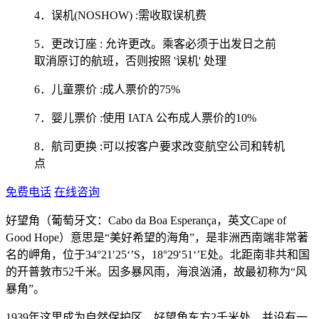
4．误机(NOSHOW) :需收取误机费
5．更改订座 : 允许更改。乘客必须于出发日之前
取消原订的航班，否则按照 '误机' 处理
6．儿童票价 :成人票价的75%
7．婴儿票价 :使用 IATA 公布成人票价的10%
8．航司更换 :可以按客户要求改变航空公司和转机
点
免费电话
在线咨询
好望角（葡萄牙文：Cabo da Boa Esperança，英文Cape of
Good Hope）意思是“美好希望的海角”，是非洲西南端非常著
名的岬角，位于34°21′25‘’S，18°29′51‘’E处。北距南非共和国
的开普敦市52千米。因多暴风雨，海浪汹涌，故最初称为“风
暴角”。
1939年这里成为自然保护区，好望角东方2千米处，并设有一