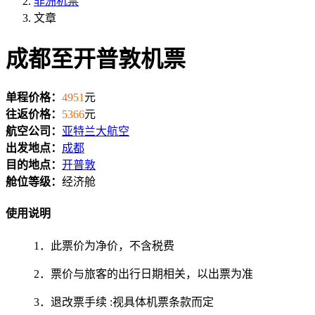
非洲机票
文章
成都至开普敦机票
单程价格：
4951
元
往返价格：
5366
元
航空公司：
亚特兰大航空
出发地点：
成都
目的地点：
开普敦
舱位等级：
经济舱
使用说明
1．此票价为净价，不含税费
2．票价与旅客的出行日期相关，以出票为准
3．退改票手续 :视具体机票条款而定