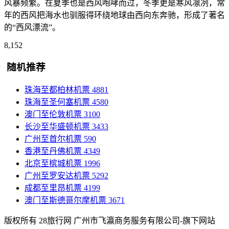
风暴频繁。在夏季也是西风咆哮而过，冬季更是寒风凛冽，常
年的西风把海水也驯服得环绕地球由西向东奔驰，形成了著名
的“西风漂流”。
8,152
随机推荐
珠海至都柏林机票
4881
珠海至圣何塞机票
4580
澳门至伦敦机票
3100
长沙至华盛顿机票
3433
广州至首尔机票
590
香港至丹佛机票
4349
北京至槟城机票
1996
广州至罗安达机票
5292
成都至里昂机票
4199
澳门至斯德哥尔摩机票
3671
版权所有 28旅行网
广州市飞瀛商务服务有限公司-旗下网站