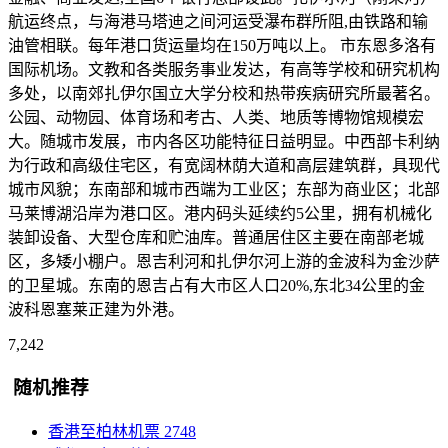
航运终点，与海港马塔迪之间河运受瀑布群所阻,由铁路和输
油管相联。每年港口货运量均在150万吨以上。 市东恩多洛有
国际机场。文教和各类服务事业发达，有高等学校和研究机构
多处，以南郊扎伊尔国立大学分校和热带疾病研究所最著名。
公园、动物园、体育场和考古、人类、地质等博物馆规模宏
大。随城市发展，市内各区功能特征日益明显。中西部卡利纳
为行政和高级住宅区，有宽阔林荫大道和高层建筑群，具现代
城市风貌；东南部和城市西端为工业区；东部为商业区；北部
马莱博湖沿岸为港口区。港内码头延续约5公里，拥有机械化
装卸设备、大型仓库和贮油库。普通居住区主要在南部老城
区，多矮小棚户。恩吉利河和扎伊尔河上游的金波科为金沙萨
的卫星城。东南的恩吉占有大市区人口20%,东北34公里的金
波科恩塞莱正建为外港。
7,242
随机推荐
香港至柏林机票
2748