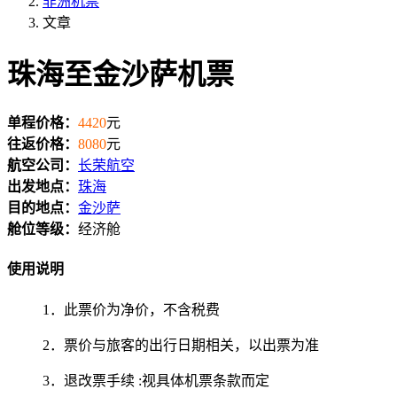
非洲机票
文章
珠海至金沙萨机票
单程价格：
4420
元
往返价格：
8080
元
航空公司：
长荣航空
出发地点：
珠海
目的地点：
金沙萨
舱位等级：
经济舱
使用说明
1．此票价为净价，不含税费
2．票价与旅客的出行日期相关，以出票为准
3．退改票手续 :视具体机票条款而定