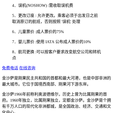
4．误机(NOSHOW) :需收取误机费
5．更改订座 : 允许更改。乘客必须于出发日之前
取消原订的航班，否则按照 '误机' 处理
6．儿童票价 :成人票价的75%
7．婴儿票价 :使用 IATA 公布成人票价的10%
8．航司更换 :可以按客户要求改变航空公司和转机
点
免费电话
在线咨询
金沙萨是刚果民主共和国的首都和最大河港，也是中部非洲的
最大城市。它位于国境西南部、刚果河下游东岸。
金沙萨1966年前称利奥波德维尔，历史上曾为比属刚果的首
府。1960年独立，比属刚果独立，定都金沙萨。金沙萨是个拥
有千万人口的现代化非洲都城，是全国政治、经济、交通和文
化中心。