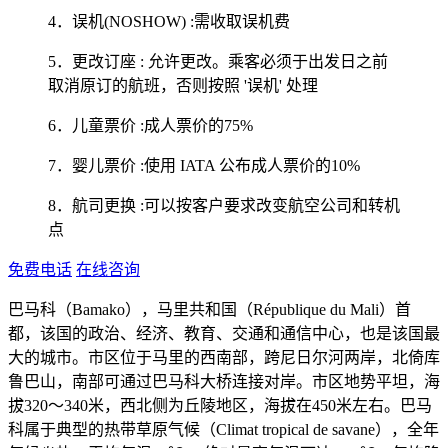
4．误机(NOSHOW) :需收取误机费
5．更改订座 : 允许更改。乘客必须于出发日之前
取消原订的航班，否则按照 '误机' 处理
6．儿童票价 :成人票价的75%
7．婴儿票价 :使用 IATA 公布成人票价的10%
8．航司更换 :可以按客户要求改变航空公司和转机
点
免费电话
在线咨询
巴马科（Bamako），马里共和国（République du Mali）首
都，该国的政治、经济、教育、交通和通信中心，也是该国最
大的城市。市区位于马里的西南部，跨尼日尔河两岸，北倚库
鲁巴山，南部可通过巴马科大桥连接对岸。市区地势平坦，海
拔320～340米，西北侧为丘陵地区，海拔在450米左右。巴马
科属于典型的热带草原气候（Climat tropical de savane），全年