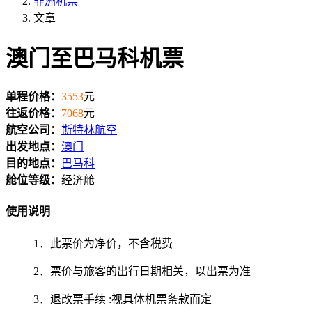
非洲机票
文章
澳门至巴马科机票
单程价格：
3553
元
往返价格：
7068
元
航空公司：
斯特林航空
出发地点：
澳门
目的地点：
巴马科
舱位等级：
经济舱
使用说明
1．此票价为净价，不含税费
2．票价与旅客的出行日期相关，以出票为准
3．退改票手续 :视具体机票条款而定