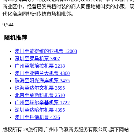
商业区中，经营巴黎高档时装的商人同摆地摊叫卖的小贩，现
代化商店同非洲传统市场相毗邻。
9,544
随机推荐
澳门至蒙得维的亚机票
12003
深圳至罗马机票
3807
广州至堪培拉机票
2218
澳门至亚特兰大机票
4360
珠海至阳光海岸机票
3455
珠海至达尔文机票
3595
北京至莫斯科机票
2510
广州至赫尔辛基机票
1722
深圳至达喀尔机票
4395
澳门至丹佛机票
4236
版权所有 28旅行网
广州市飞瀛商务服务有限公司-旗下网站