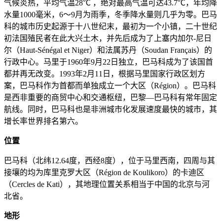
气候炎热，平均气温28℃ ，绝对最高气温可达43.7℃，年均降
水量1000毫米，6～9月为雨季，冬季降水量则几乎为零。巴马
科的城市历史起源于十八世纪末，最初为一个小镇，二十世纪
初法国殖民者在此大兴土木，并先后成为了上塞内加尔-尼日
尔（Haut-Sénégal et Niger）和法属苏丹（Soudan Français）的
行政中心。马里于1960年9月22日独立，巴马科成为了该国首
都并再无改变。1993年2月11日，根据马里国家行政区划方
案，巴马科作为首都而单独成立一个大区（Région）。巴马科
是西非重要的商贸中心和交通枢纽，巴黎—巴马科有常年固定
航线。同时，巴马科也是非洲城市化发展速度最快的城市，其
增长率世界排名第六。
位置
巴马科（北纬12.64度，西经8度），位于马里西南，四周与其
接壤的均为库里克罗大区（Région de Koulikoro）的卡迪区
（Cercles de Kati），其地理位置关系相当于中国的北京与河
北省。
地形