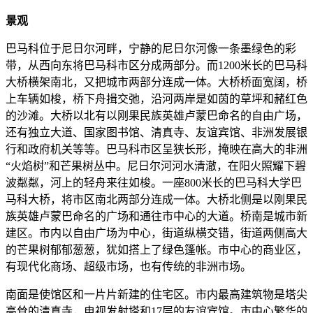
景观
巴马科位于尼日尔河畔，宁静的尼日尔河像一条墨绿色的彩
带，从西向东将巴马科市区分成两部分。而1200米长的巴马科
大桥横架南北，又把城市两部分连成一体。大桥桥面宽阔，桥
上车辆如梭，桥下舟揖交弛，沿河两岸是如茵的草坪和赭红色
的沙滩。大桥以北有以刚果民族英雄卢蒙巴命名的自由广场，
还有独立大道、国家图书馆、清真寺、友谊宾馆、非洲发展银
行和政府机关等等。巴马科市区呈狭长形，掩映在高大的非洲
“火焰树”和芒果树丛中。尼日尔河河水清澈，在阳火照耀下碧
波粼粼，河上的轻舟来往如梭。一座800米长的巴马科大学巴
马科大桥，将市区南北两部分连成一体。大桥北侧是以刚果民
族英雄卢蒙巴命名的广场和通往市中心的大道。桥南是城市新
建区。市内以自由广场为中心，街道纵横交错，街道两侧高大
的芒果树郁郁葱葱，犹如搭上了绿色篷帐。市中心的商业区，
有现代化商场、超级市场，也有传统的非洲市场。
南面是使馆区和一片片新建的住宅区。市内最高建筑物是塔尖
高耸的清真寺，电视发射塔和17层的友谊宾馆。市中心繁华的