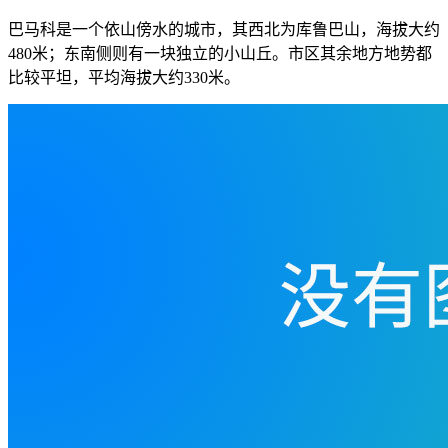
巴马科是一个依山傍水的城市，其西北为库鲁巴山，海拔大约
480米；东南侧则有一块独立的小山丘。市区其余地方地势都
比较平坦，平均海拔大约330米。