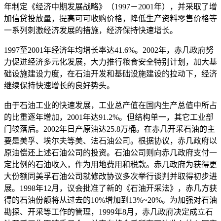
年制定《经济中期发展战略》（1997－2001年），并采取了增
加信贷投放量，提高可可收购价格，降低生产资料零售价格等
一系列刺激经济发展的措施，经济保持快速增长。
1997至2001年经济年均增长率达41.6%。2002年，赤几政府努
力促进经济多元化发展，大力推行粮食安全特别计划，加大基
础设施建设力度，在石油开发和基础设施建设的拉动下，经济
继续保持快速增长的良好势头。
由于石油工业的快速发展，工业总产值在国内生产总值中所占
的比重逐年增加，2001年达91.2%。但结构单一，其它工业部
门较落后。2002年日产原油达25.8万桶。在赤几开采石油的主
要是美孚、埃尔夫等美、法石油公司。根据协议，赤几政府以
原油偿还上述石油公司的投资。石油公司则向赤几政府支付一
定比例的石油收入，作为用地费用和税款。赤几政府为获得更
大份额同美孚石油公司就修改协议多次举行谈判并取得初步进
展。1998年12月，议会批准了新的《石油开采法》，赤几方获
得的石油份额将从过去的10%增加到13%~20%。为加强对石油
勘探、开采等工作的管理，1999年8月，赤几政府决定成立石