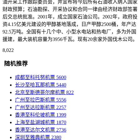
油开采工作跟踪委员会，并宣布将今后所有石油收入纳入国家
财政预算；石油勘探、开采协议和合同一律由经济财政部签署
后交总统批准。2001年，成立国家石油公司。2002年，政府投
资4.15亿美元建设的甲醇基地落成，日产甲醇2500桶，年产达
92.5万吨。全国有十几个中、小型水电站和热电厂，多为外国
援建，最大装机容量为3956千瓦。现有20余家外国伐木公司。
8,022
随机推荐
成都至科托努机票
5600
长沙至哈瓦那机票
5440
北京至斯德哥尔摩机票
822
广州至拉巴斯机票
5556
广州至达拉斯机票
2257
香港至科伦坡机票
1399
上海至盐湖城机票
1870
香港至达尔文机票
2736
深圳至雅典机票
2380