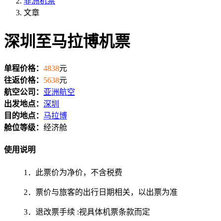
非洲机票
文章
深圳至马拉博机票
单程价格：
4838
元
往返价格：
5638
元
航空公司：
亚洲航空
出发地点：
深圳
目的地点：
马拉博
舱位等级：
经济舱
使用说明
1．此票价为净价，不含税费
2．票价与旅客的出行日期相关，以出票为准
3．退改票手续 :视具体机票条款而定