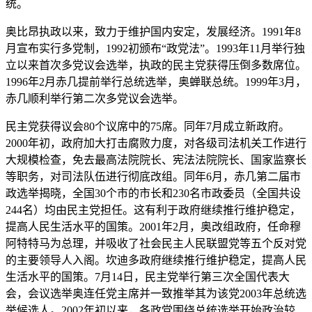
统。
奥比昂执政以来，致力于维护国内安定，发展经济。1991年8
月宣布实行多党制，1992初颁布“政党法”。1993年11月举行独
立以来首次多党议会选举，执政的民主党获得压倒多数席位。
1996年2月赤几提前举行总统选举，奥蝉联总统。1999年3月，
赤几顺利举行第二次多党议会选举。
民主党获得议会80个议席中的75席。同年7月成立新政府。
2000年初，政府加大打击腐败力度，对各级司法机关工作进行
大规模检查，免去最高法院院长、宪法法院院长、国家监察长
等职务，对司法队伍进行彻底改组。同年6月，赤几第二届市
政选举揭晓，全国30个市的市长和230名市政委员（全国共设
244名）均由民主党担任。这有利于政府继续推行维护稳定，
提高人民生活水平的国策。2001年2月，奥改组政府，任命穆
阿特特马为总理，并吸收了社会民主人民联盟党等五个反对党
的主要领导人入阁。坎迪多政府继续推行维护稳定，提高人民
生活水平的国策。7月14日，民主党举行第三次全国代表大
会，会议选举奥连任党主席并一致推举其为该党2003年总统选
举候选人。2002年初以来，各政党围绕总统选举开始政治较