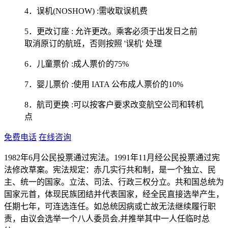
4．误机(NOSHOW) :需收取误机费
5．更改订座 : 允许更改。乘客必须于出发日之前
取消原订的航班，否则按照 '误机' 处理
6．儿童票价 :成人票价的75%
7．婴儿票价 :使用 IATA 公布成人票价的10%
8．航司更换 :可以按客户要求改变航空公司和转机
点
免费电话
在线咨询
1982年6月公民投票通过宪法。1991年11月经公民投票通过宪
法修改草案。宪法规定：赤几实行共和制，是一个独立、民
主、统一的国家。立法、司法、行政三权分立。共和国总统为
国家元首，体现民族团结并代表国家，经全民直接选举产生，
任期七年，可连选连任。如总统因病或亡故无法继续履行职
责，由议会选举一个八人委员会,并推举其中一人任临时总