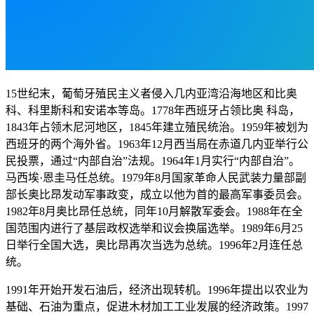
15世纪末，葡萄牙殖民主义者侵入几内亚湾沿海地区和比奥
科、科里斯科和安诺本等岛。1778年西班牙占领比奥 科岛，
1843年占领木尼河地区，1845年建立殖民统治。1959年被划为
西班牙的两个海外省。1963年12月西当局在赤道几内亚举行公
民投票，通过“内部自治”法规。1964年1月实行“内部自治”。
马西埃·恩圭马任总统。1979年8月国家革命人民武装力量部副
部长奥比昂发动军事政变，成立以他为首的最高军事委员会。
1982年8月奥比昂任总统，同年10月解散军委会。1988年在全
国范围内进行了基层政权选举和议会换届选举。1989年6月25
日举行全国大选，奥比昂再次当选为总统。1996年2月连任总
统。
1991年开始开发石油后，经济出现转机。1996年提出以农业为
基础、石油为重点，促进木材加工工业发展的经济政策。1997