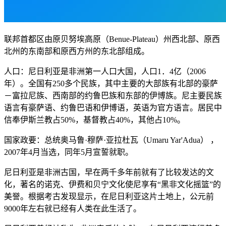
联邦首都区由原贝努埃高原（Benue-Plateau）州西北部、原西
北州的东南部和原西方州的东北部组成。
人口：尼日利亚是非洲第一人口大国，人口1．4亿（2006
年）。全国有250多个民族，其中主要的大部族有北部的豪萨
－富拉尼族、西南部的约鲁巴族和东部的伊博族。尼主要民族
语言有豪萨语、约鲁巴语和伊博语，英语为官方语言。居民中
信奉伊斯兰教占50%，基督教占40%，其他占10%。
国家政要：总统奥马鲁·穆萨·亚拉杜瓦（Umaru Yar'Adua） ，
2007年4月当选，同年5月宣誓就职。
尼日利亚是非洲古国，早在两千多年前就有了比较发达的文
化，著名的诺克、伊费和贝宁文化使尼享有“黑非文化摇篮”的
美誉。根据考古发现显示，在尼日利亚这片土地上，公元前
9000年左右就已经有人类在此生活了。