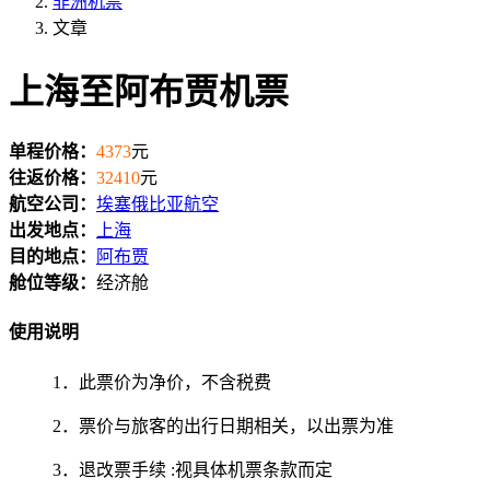
非洲机票
文章
上海至阿布贾机票
单程价格：
4373
元
往返价格：
32410
元
航空公司：
埃塞俄比亚航空
出发地点：
上海
目的地点：
阿布贾
舱位等级：
经济舱
使用说明
1．此票价为净价，不含税费
2．票价与旅客的出行日期相关，以出票为准
3．退改票手续 :视具体机票条款而定