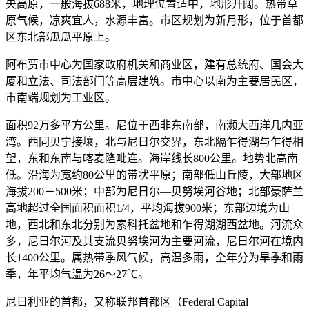
央高原，一般海拔688米，地理位置适中，地形开阔。热带草
原气候，凉爽宜人，水源丰富。市区规划为新月形，位于首都
区东北部瓜瓜平原上。
阿布贾市中心为国家政府机关和商业区，建有总统府、国会大
厦和立法、司法部门等高层建筑。市中心以南为主要居民区，
市南端规划为工业区。
面积92万多平方公里。尼位于西非东南部，南濒大西洋几内亚
湾。西同贝宁接壤，北与尼日尔交界，东北隔乍得湖与乍得相
望，东和东南与喀麦隆毗连。海岸线长800公里。地势北高南
低。沿海为宽约80公里的带状平原；南部低山丘陵，大部地区
海拔200－500米；中部为尼日尔—贝努埃河谷地；北部豪萨兰
高地超过全国面积面积1/4，平均海拔900米；东部边境为山
地，西北和东北分别为索科托盆地和乍得湖湖西盆地。河流众
多，尼日尔河及其支流贝努埃河为主要河流，尼日尔河在境内
长1400公里。属热带季风气候，高温多雨，全年分为旱季和雨
季，年平均气温为26～27℃。
尼日利亚的首都，又称联邦首都区（Federal Capital