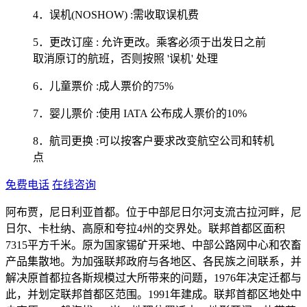
4．误机(NOSHOW) :需收取误机费
5．更改订座 : 允许更改。乘客必须于出发日之前
取消原订的航班，否则按照 '误机' 处理
6．儿童票价 :成人票价的75%
7．婴儿票价 :使用 IATA 公布成人票价的10%
8．航司更换 :可以按客户要求改变航空公司和转机
点
免费电话
在线咨询
阿布贾，尼日利亚首都。位于中部尼日尔河支流古拉河畔，尼
日尔、卡杜纳、高原和夸拉4州的交界处。联邦首都区面积
7315平方千米。原为国家锡矿开采地、中部公路网中心和农畜
产品集散地。为加强联邦政府与各地区、各民族之间联系，并
解决原首都拉各斯规模过大所带来的问题，1976年决定迁都与
此，并划定联邦首都区范围。1991年建成。联邦首都区地处中