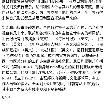
尼日利亚曾经被称为“非洲音乐的心脏”，在尼日利亚流行着多
种民间及流行音乐。尼日利亚人依靠其非凡的音乐天赋，借助
自己特有的演奏乐器，为世界奏响了他们的声音。全世界有很
多种音乐形式都是从尼日利亚音乐演变而来的。
新闻和出版事业较发达。全国各种报刊杂志近百种，电台和电
视台有几十个。联邦和各州政府设有主管宣传事务的新闻部。
主要报纸有《笨拙报（英文）、《每日时报》（英文）、《卫
报》（英文）、《新尼日利亚人报》（英文和豪萨文）、《民
族和睦报》（英文）、《先锋报》（英文）。尼日利亚通讯社
（简称NAN）是1978年10月成立的官方通讯社，泛非通讯社
西非地区总分社的工作亦由尼通讯社承担。尼日利亚联邦广播
公司（简称FRCN）的前身是1952年成立的尼日利亚联邦无线
广播公司，1978年6月改为现名。尼日利亚国家电视台（简称
NTA）成立于1962年，由联邦政府新闻与文化部领导，有工
作人员5000多人。全国划为6个电视区。目前有45个电视台，
其中13个为私人有线电视和卫星转播站。
8,946