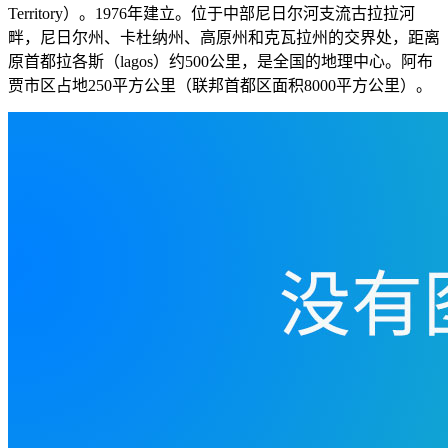
Territory）。1976年建立。位于中部尼日尔河支流古拉拉河
畔，尼日尔州、卡杜纳州、高原州和克瓦拉州的交界处，距离
原首都拉各斯（lagos）约500公里，是全国的地理中心。阿布
贾市区占地250平方公里（联邦首都区面积8000平方公里）。