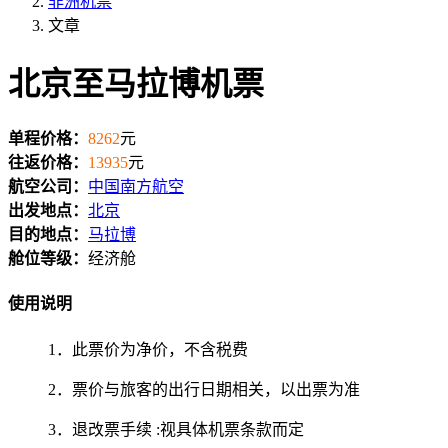
非洲机票
文章
北京至马拉博机票
单程价格：
8262
元
往返价格：
13935
元
航空公司：
中国南方航空
出发地点：
北京
目的地点：
马拉博
舱位等级：
经济舱
使用说明
1．此票价为净价，不含税费
2．票价与旅客的出行日期相关，以出票为准
3．退改票手续 :视具体机票条款而定