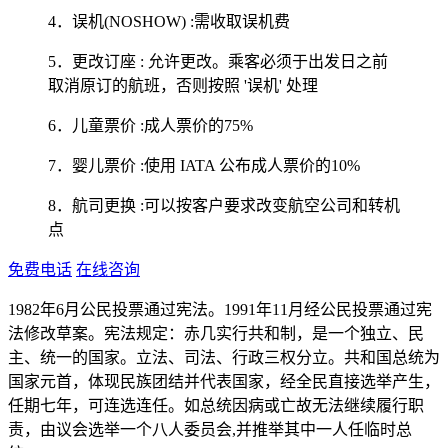
4．误机(NOSHOW) :需收取误机费
5．更改订座 : 允许更改。乘客必须于出发日之前
取消原订的航班，否则按照 '误机' 处理
6．儿童票价 :成人票价的75%
7．婴儿票价 :使用 IATA 公布成人票价的10%
8．航司更换 :可以按客户要求改变航空公司和转机
点
免费电话
在线咨询
1982年6月公民投票通过宪法。1991年11月经公民投票通过宪
法修改草案。宪法规定：赤几实行共和制，是一个独立、民
主、统一的国家。立法、司法、行政三权分立。共和国总统为
国家元首，体现民族团结并代表国家，经全民直接选举产生，
任期七年，可连选连任。如总统因病或亡故无法继续履行职
责，由议会选举一个八人委员会,并推举其中一人任临时总