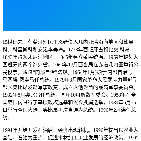
15世纪末，葡萄牙殖民主义者侵入几内亚湾沿海地区和比奥
科、科里斯科和安诺本等岛。1778年西班牙占领比奥 科岛，
1843年占领木尼河地区，1845年建立殖民统治。1959年被划为
西班牙的两个海外省。1963年12月西当局在赤道几内亚举行公
民投票，通过“内部自治”法规。1964年1月实行“内部自治”。
马西埃·恩圭马任总统。1979年8月国家革命人民武装力量部副
部长奥比昂发动军事政变，成立以他为首的最高军事委员会。
1982年8月奥比昂任总统，同年10月解散军委会。1988年在全
国范围内进行了基层政权选举和议会换届选举。1989年6月25
日举行全国大选，奥比昂再次当选为总统。1996年2月连任总
统。
1991年开始开发石油后，经济出现转机。1996年提出以农业为
基础、石油为重点，促进木材加工工业发展的经济政策。1997