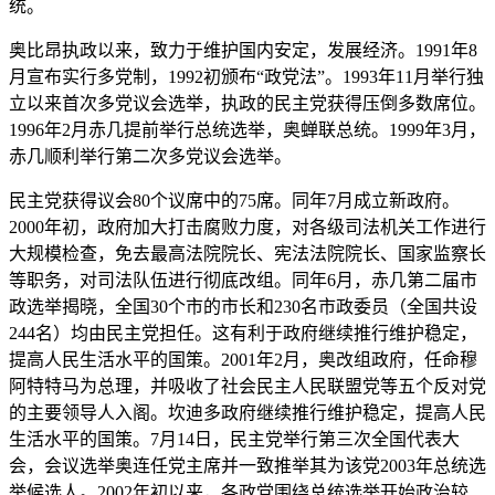
统。
奥比昂执政以来，致力于维护国内安定，发展经济。1991年8
月宣布实行多党制，1992初颁布“政党法”。1993年11月举行独
立以来首次多党议会选举，执政的民主党获得压倒多数席位。
1996年2月赤几提前举行总统选举，奥蝉联总统。1999年3月，
赤几顺利举行第二次多党议会选举。
民主党获得议会80个议席中的75席。同年7月成立新政府。
2000年初，政府加大打击腐败力度，对各级司法机关工作进行
大规模检查，免去最高法院院长、宪法法院院长、国家监察长
等职务，对司法队伍进行彻底改组。同年6月，赤几第二届市
政选举揭晓，全国30个市的市长和230名市政委员（全国共设
244名）均由民主党担任。这有利于政府继续推行维护稳定，
提高人民生活水平的国策。2001年2月，奥改组政府，任命穆
阿特特马为总理，并吸收了社会民主人民联盟党等五个反对党
的主要领导人入阁。坎迪多政府继续推行维护稳定，提高人民
生活水平的国策。7月14日，民主党举行第三次全国代表大
会，会议选举奥连任党主席并一致推举其为该党2003年总统选
举候选人。2002年初以来，各政党围绕总统选举开始政治较