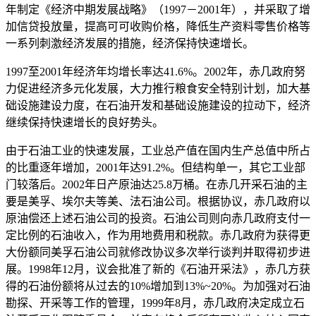
年制定《经济中期发展战略》（1997－2001年），并采取了增
加信贷投放量，提高可可收购价格，降低生产资料零售价格等
一系列刺激经济发展的措施，经济保持快速增长。
1997至2001年经济年均增长率达41.6%。2002年，赤几政府努
力促进经济多元化发展，大力推行粮食安全特别计划，加大基
础设施建设力度，在石油开发和基础设施建设的拉动下，经济
继续保持快速增长的良好势头。
由于石油工业的快速发展，工业总产值在国内生产总值中所占
的比重逐年增加，2001年达91.2%。但结构单一，其它工业部
门较落后。2002年日产原油达25.8万桶。在赤几开采石油的主
要是美孚、埃尔夫等美、法石油公司。根据协议，赤几政府以
原油偿还上述石油公司的投资。石油公司则向赤几政府支付一
定比例的石油收入，作为用地费用和税款。赤几政府为获得更
大份额同美孚石油公司就修改协议多次举行谈判并取得初步进
展。1998年12月，议会批准了新的《石油开采法》，赤几方获
得的石油份额将从过去的10%增加到13%~20%。为加强对石油
勘探、开采等工作的管理，1999年8月，赤几政府决定成立石