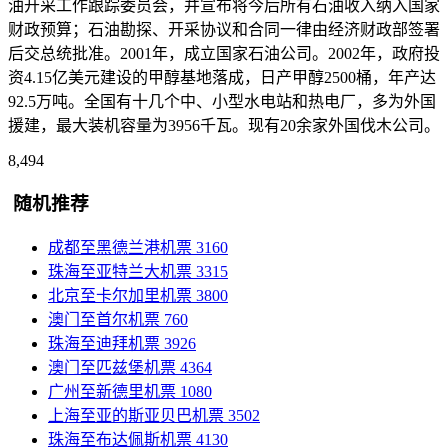
油开采工作跟踪委员会，并宣布将今后所有石油收入纳入国家
财政预算；石油勘探、开采协议和合同一律由经济财政部签署
后交总统批准。2001年，成立国家石油公司。2002年，政府投
资4.15亿美元建设的甲醇基地落成，日产甲醇2500桶，年产达
92.5万吨。全国有十几个中、小型水电站和热电厂，多为外国
援建，最大装机容量为3956千瓦。现有20余家外国伐木公司。
8,494
随机推荐
成都至黑德兰港机票
3160
珠海至亚特兰大机票
3315
北京至卡尔加里机票
3800
澳门至首尔机票
760
珠海至迪拜机票
3926
澳门至匹兹堡机票
4364
广州至新德里机票
1080
上海至亚的斯亚贝巴机票
3502
珠海至布达佩斯机票
4130