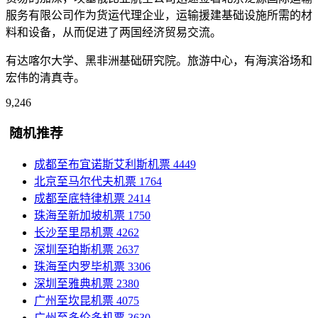
服务有限公司作为货运代理企业，运输援建基础设施所需的材
料和设备，从而促进了两国经济贸易交流。
有达喀尔大学、黑非洲基础研究院。旅游中心，有海滨浴场和
宏伟的清真寺。
9,246
随机推荐
成都至布宜诺斯艾利斯机票
4449
北京至马尔代夫机票
1764
成都至底特律机票
2414
珠海至新加坡机票
1750
长沙至里昂机票
4262
深圳至珀斯机票
2637
珠海至内罗毕机票
3306
深圳至雅典机票
2380
广州至坎昆机票
4075
广州至多伦多机票
3630