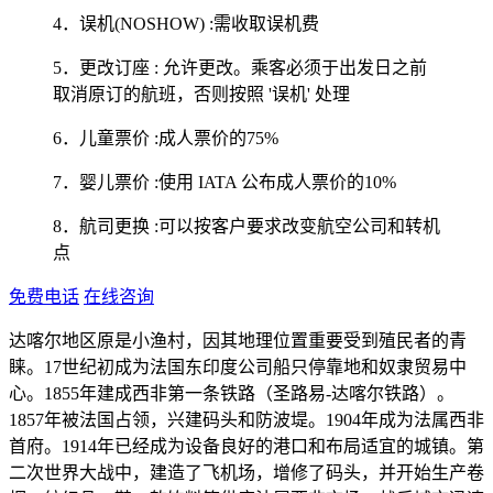
4．误机(NOSHOW) :需收取误机费
5．更改订座 : 允许更改。乘客必须于出发日之前
取消原订的航班，否则按照 '误机' 处理
6．儿童票价 :成人票价的75%
7．婴儿票价 :使用 IATA 公布成人票价的10%
8．航司更换 :可以按客户要求改变航空公司和转机
点
免费电话
在线咨询
达喀尔地区原是小渔村，因其地理位置重要受到殖民者的青
睐。17世纪初成为法国东印度公司船只停靠地和奴隶贸易中
心。1855年建成西非第一条铁路（圣路易-达喀尔铁路）。
1857年被法国占领，兴建码头和防波堤。1904年成为法属西非
首府。1914年已经成为设备良好的港口和布局适宜的城镇。第
二次世界大战中，建造了飞机场，增修了码头，并开始生产卷