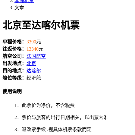
非洲机票
文章
北京至达喀尔机票
单程价格：
3390
元
往返价格：
13340
元
航空公司：
法国航空
出发地点：
北京
目的地点：
达喀尔
舱位等级：
经济舱
使用说明
1．此票价为净价，不含税费
2．票价与旅客的出行日期相关，以出票为准
3．退改票手续 :视具体机票条款而定