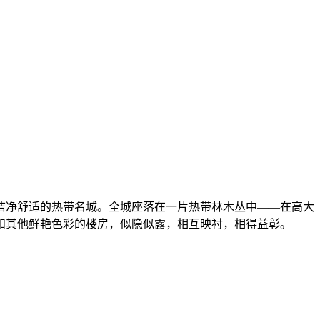
洁净舒适的热带名城。全城座落在一片热带林木丛中——在高大
和其他鲜艳色彩的楼房，似隐似露，相互映衬，相得益彰。