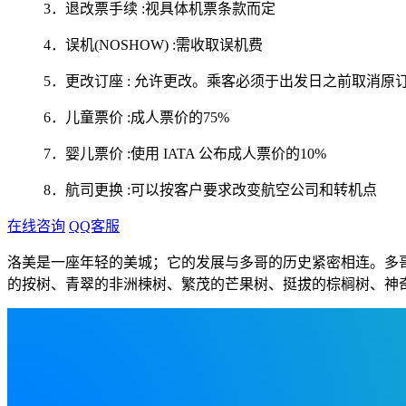
3．退改票手续 :视具体机票条款而定
4．误机(NOSHOW) :需收取误机费
5．更改订座 : 允许更改。乘客必须于出发日之前取消原订
6．儿童票价 :成人票价的75%
7．婴儿票价 :使用 IATA 公布成人票价的10%
8．航司更换 :可以按客户要求改变航空公司和转机点
在线咨询
QQ客服
洛美是一座年轻的美城；它的发展与多哥的历史紧密相连。多
的按树、青翠的非洲楝树、繁茂的芒果树、挺拔的棕榈树、神