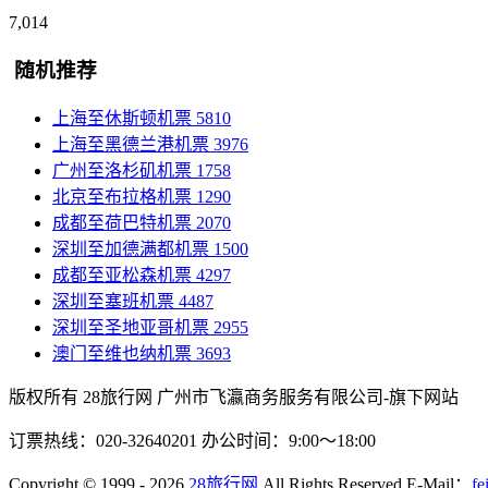
7,014
随机推荐
上海至休斯顿机票
5810
上海至黑德兰港机票
3976
广州至洛杉矶机票
1758
北京至布拉格机票
1290
成都至荷巴特机票
2070
深圳至加德满都机票
1500
成都至亚松森机票
4297
深圳至塞班机票
4487
深圳至圣地亚哥机票
2955
澳门至维也纳机票
3693
版权所有 28旅行网
广州市飞瀛商务服务有限公司-旗下网站
订票热线：020-32640201 办公时间：9:00～18:00
Copyright
© 1999 - 2026
28旅行网
All Rights Reserved
E-Mail：
fe