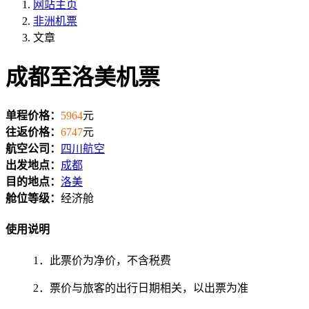
网站主页
非洲机票
文章
成都至洛美机票
单程价格：
5964
元
往返价格：
6747
元
航空公司：
四川航空
出发地点：
成都
目的地点：
洛美
舱位等级：
经济舱
使用说明
1．此票价为净价，不含税费
2．票价与旅客的出行日期相关，以出票为准