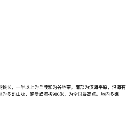
全境狭长，一半以上为丘陵和沟谷地带。南部为滨海平原，沿海有
脉为多哥山脉，鲍曼峰海拔986米，为全国最高点。境内多礁