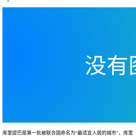
库里提巴是第一批被联合国命名为“最适宜人居的城市”，库里