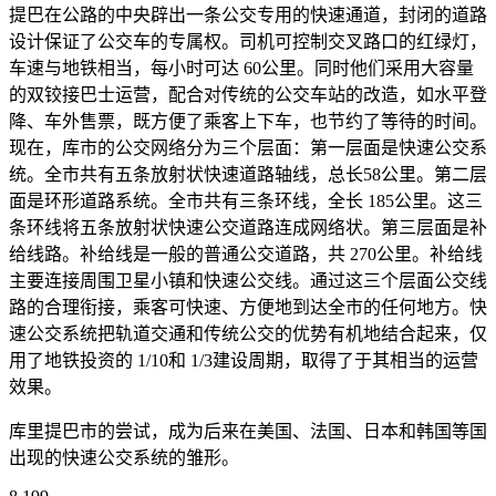
提巴在公路的中央辟出一条公交专用的快速通道，封闭的道路
设计保证了公交车的专属权。司机可控制交叉路口的红绿灯，
车速与地铁相当，每小时可达 60公里。同时他们采用大容量
的双铰接巴士运营，配合对传统的公交车站的改造，如水平登
降、车外售票，既方便了乘客上下车，也节约了等待的时间。
现在，库市的公交网络分为三个层面：第一层面是快速公交系
统。全市共有五条放射状快速道路轴线，总长58公里。第二层
面是环形道路系统。全市共有三条环线，全长 185公里。这三
条环线将五条放射状快速公交道路连成网络状。第三层面是补
给线路。补给线是一般的普通公交道路，共 270公里。补给线
主要连接周围卫星小镇和快速公交线。通过这三个层面公交线
路的合理衔接，乘客可快速、方便地到达全市的任何地方。快
速公交系统把轨道交通和传统公交的优势有机地结合起来，仅
用了地铁投资的 1/10和 1/3建设周期，取得了于其相当的运营
效果。
库里提巴市的尝试，成为后来在美国、法国、日本和韩国等国
出现的快速公交系统的雏形。