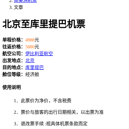
南美洲机票
文章
北京至库里提巴机票
单程价格：
4988
元
往返价格：
5880
元
航空公司：
伊比利亚航空
出发地点：
北京
目的地点：
库里提巴
舱位等级：
经济舱
使用说明
1．此票价为净价，不含税费
2．票价与旅客的出行日期相关，以出票为准
3．退改票手续 :视具体机票条款而定