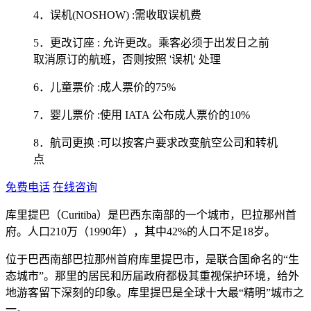
4．误机(NOSHOW) :需收取误机费
5．更改订座 : 允许更改。乘客必须于出发日之前
取消原订的航班，否则按照 '误机' 处理
6．儿童票价 :成人票价的75%
7．婴儿票价 :使用 IATA 公布成人票价的10%
8．航司更换 :可以按客户要求改变航空公司和转机
点
免费电话
在线咨询
库里提巴（Curitiba）是巴西东南部的一个城市，巴拉那州首
府。人口210万（1990年），其中42%的人口不足18岁。
位于巴西南部巴拉那州首府库里提巴市，是联合国命名的“生
态城市”。那里的居民和历届政府都极其重视保护环境，给外
地游客留下深刻的印象。库里提巴是全球十大最“精明”城市之
一。