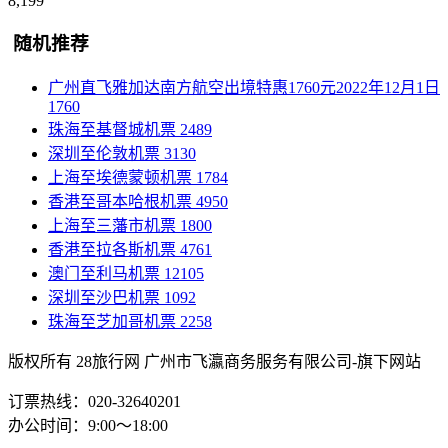
8,199
随机推荐
广州直飞雅加达南方航空出境特惠1760元2022年12月1日
1760
珠海至基督城机票
2489
深圳至伦敦机票
3130
上海至埃德蒙顿机票
1784
香港至哥本哈根机票
4950
上海至三藩市机票
1800
香港至拉各斯机票
4761
澳门至利马机票
12105
深圳至沙巴机票
1092
珠海至芝加哥机票
2258
版权所有 28旅行网
广州市飞瀛商务服务有限公司-旗下网站
订票热线：020-32640201
办公时间：9:00～18:00