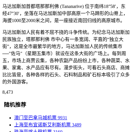
马达加斯加首都塔那那利佛 (Tananarive) 位于南纬18°58′，东
经47°30′，坐落在马达加斯加中部高原一个马蹄形的山脊上，
海拔1000至2000米之间，是一座接近南回归线的高原城市。
马达加斯加人民有着不屈不挠的斗争传统。为纪念马达加斯加
民族独立，塔那那利佛 市中心有一条宽阔、平直的“独立大
街”，这是全市最繁华的地方，马达加斯加人民的传统集市
──"佐马"（星期五集市）就设在这条大街的广场上。每到周
五，市场上商贾云集，各种农副产品纷纷上市，各种蔬菜、水
果、家禽、水产品应有尽有。漫步街头，可看石头商店、商摊
比比皆是，各种各样的石头、石料制品和矿石标本吸引了众多
的外国游客。
8,473
随机推荐
澳门至巴拿马城机票
9931
上海至布宜诺斯艾利斯机票
3489
珠海至喀土穆机票
3160