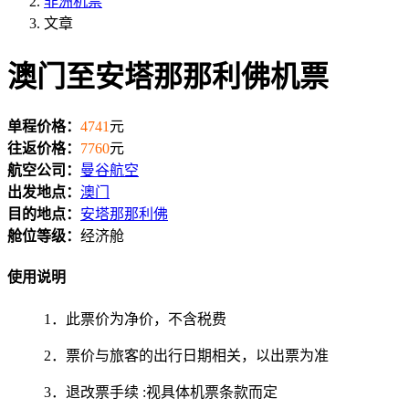
非洲机票
文章
澳门至安塔那那利佛机票
单程价格：
4741
元
往返价格：
7760
元
航空公司：
曼谷航空
出发地点：
澳门
目的地点：
安塔那那利佛
舱位等级：
经济舱
使用说明
1．此票价为净价，不含税费
2．票价与旅客的出行日期相关，以出票为准
3．退改票手续 :视具体机票条款而定