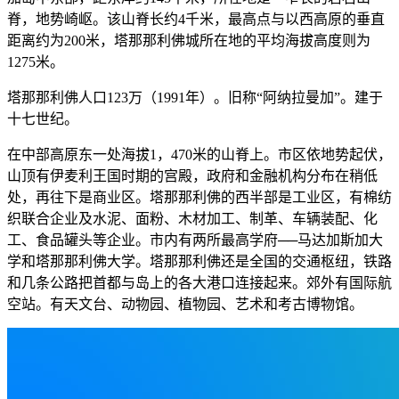
脊，地势崎岖。该山脊长约4千米，最高点与以西高原的垂直
距离约为200米，塔那那利佛城所在地的平均海拔高度则为
1275米。
塔那那利佛人口123万（1991年）。旧称“阿纳拉曼加”。建于
十七世纪。
在中部高原东一处海拔1，470米的山脊上。市区依地势起伏，
山顶有伊麦利王国时期的宫殿，政府和金融机构分布在稍低
处，再往下是商业区。塔那那利佛的西半部是工业区，有棉纺
织联合企业及水泥、面粉、木材加工、制革、车辆装配、化
工、食品罐头等企业。市内有两所最高学府──马达加斯加大
学和塔那那利佛大学。塔那那利佛还是全国的交通枢纽，铁路
和几条公路把首都与岛上的各大港口连接起来。郊外有国际航
空站。有天文台、动物园、植物园、艺术和考古博物馆。